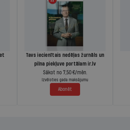
iet
Tavs iecienītais nedēļas žurnāls un
pilna piekļuve portālam ir.lv
Sākot no 7,50 €/mēn.
Izvēloties gada maksājumu
Abonēt