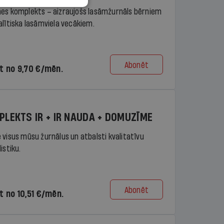
es komplekts – aizraujošs lasāmžurnāls bērniem
alītiska lasāmviela vecākiem.
Abonēt
t no 9,70 €/mēn.
PLEKTS IR + IR NAUDA + DOMUZĪME
 visus mūsu žurnālus un atbalsti kvalitatīvu
istiku.
Abonēt
t no 10,51 €/mēn.