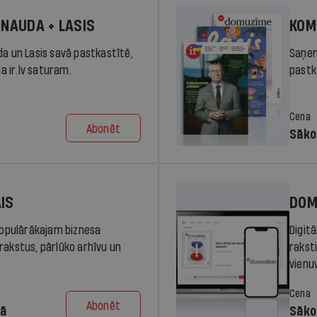
 NAUDA + LASIS
KOM
da un Lasis savā pastkastītē,
Saņem
la ir.lv saturam.
pastka
Cena
Abonēt
.
Sāko
AIS
DOM
 populārākajam biznesa
Digit
rakstus, pārlūko arhīvu un
rakst
vienu
Cena
Abonēt
dā
Sāko