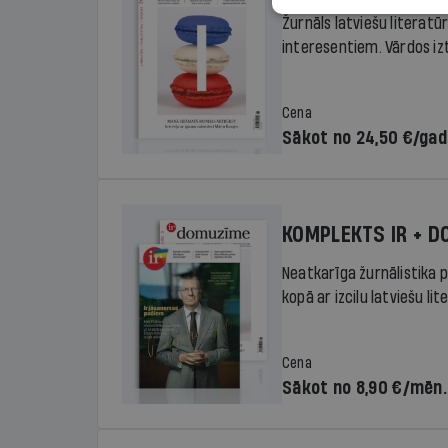
Žurnāls latviešu literatū
interesentiem. Vārdos izte
Cena
Sākot no 24,50 €/ga
KOMPLEKTS IR + 
Neatkarīga žurnālistika p
kopā ar izcilu latviešu lit
Cena
Sākot no 8,90 €/mēn.