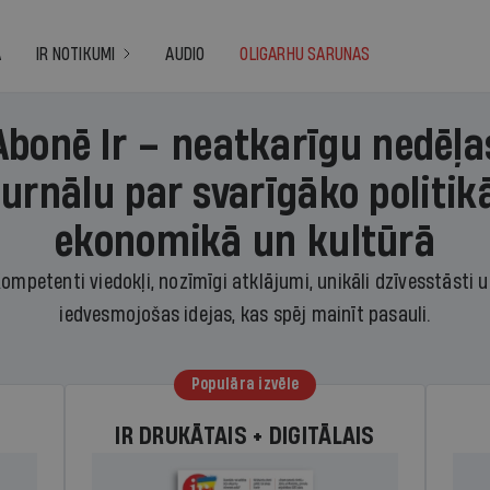
A
IR NOTIKUMI
AUDIO
OLIGARHU SARUNAS
Abonē Ir – neatkarīgu nedēļa
žurnālu par svarīgāko politikā
ekonomikā un kultūrā
ompetenti viedokļi, nozīmīgi atklājumi, unikāli dzīvesstāsti 
iedvesmojošas idejas, kas spēj mainīt pasauli.
Populāra izvēle
IR DRUKĀTAIS + DIGITĀLAIS