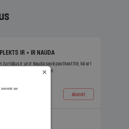
us
PLEKTS IR + IR NAUDA
 žurnālus Ir un Ir Nauda savā pastkastītē, kā arī
×
piekļuvi portāla ir.lv saturam.
ī vienmēr var
Abonēt
t no 9,10 €/mēn.
PLEKTS IR + LASIS