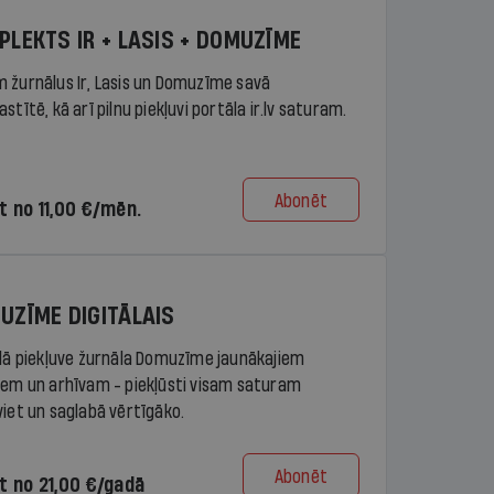
PLEKTS IR + LASIS + DOMUZĪME
 žurnālus Ir, Lasis un Domuzīme savā
stītē, kā arī pilnu piekļuvi portāla ir.lv saturam.
Abonēt
t no 11,00 €/mēn.
UZĪME DIGITĀLAIS
ālā piekļuve žurnāla Domuzīme jaunākajiem
iem un arhīvam - piekļūsti visam saturam
viet un saglabā vērtīgāko.
Abonēt
t no 21,00 €/gadā