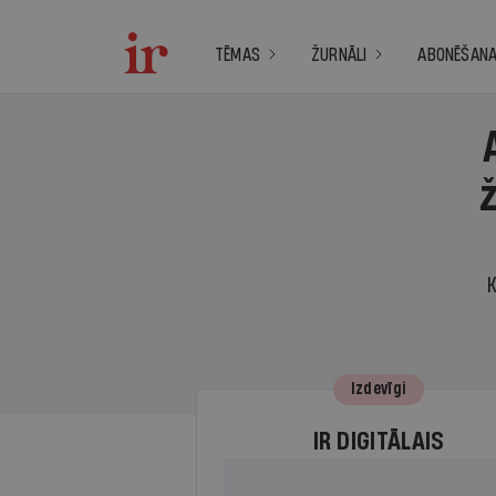
TĒMAS
ŽURNĀLI
ABONĒŠAN
K
Izdevīgi
IR DIGITĀLAIS