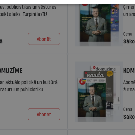
ras, publicistikas un vēstures
Ģimen
ikts laiks. Turpini lasīt!
un an
Cena
Abonēt
dā
Sāko
DOMUZĪME
KOM
ar aktuālo politikā un kultūrā
Abonē
eratūru un publicistiku.
žurnāl
Cena
Abonēt
Sāko