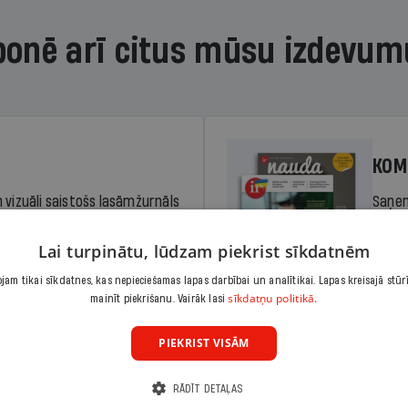
bonē arī citus mūsu izdevum
KOM
 vizuāli saistošs lasāmžurnāls
Saņem
iem. Stiprina lasītprasmi un
pilnu 
Lai turpinātu, lūdzam piekrist sīkdatnēm
am tikai sīkdatnes, kas nepieciešamas lapas darbībai un analītikai. Lapas kreisajā stūr
Cena
sīkdatņu politikā.
Abonēt
mainīt piekrišanu. Vairāk lasi
dā
Sāko
PIEKRIST VISĀM
RĀDĪT DETAĻAS
KOM