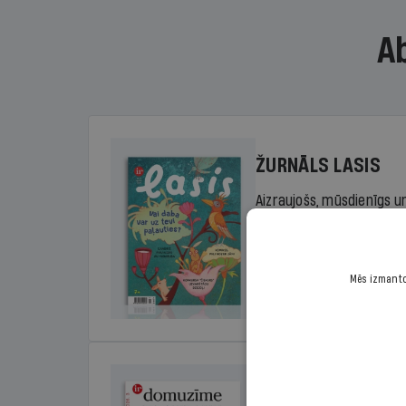
A
ŽURNĀLS LASIS
Aizraujošs, mūsdienīgs un
sākumskolas vecuma bērn
rada lasītprieku.
Mēs izmantoj
Cena
Sākot no 29,00 €/ga
DOMUZĪME