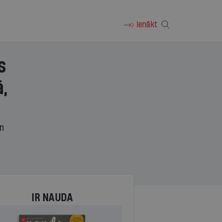
Ienākt
s
,
un
IR NAUDA