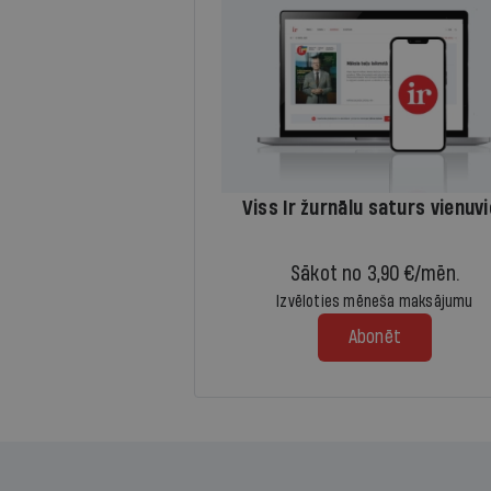
Viss Ir žurnālu saturs vienuv
Sākot no 3,90 €/mēn.
Izvēloties mēneša maksājumu
Abonēt