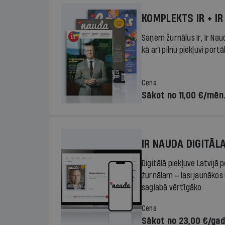
KOMPLEKTS IR + IR
Saņem žurnālus Ir, Ir Nau
kā arī pilnu piekļuvi portā
Cena
Sākot no 11,00 €/mēn
IR NAUDA DIGITĀL
Digitālā piekļuve Latvijā
žurnālam – lasi jaunākos 
saglabā vērtīgāko.
Cena
Sākot no 23,00 €/ga