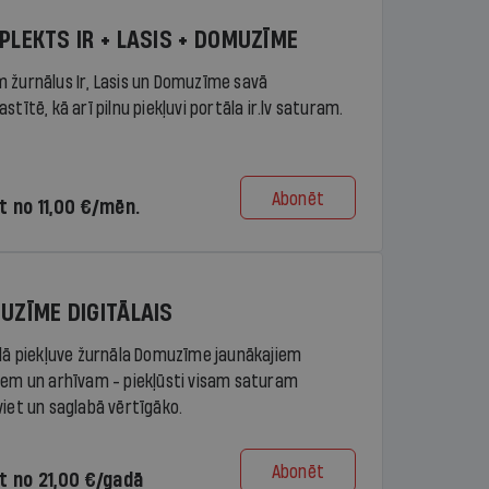
PLEKTS IR + LASIS + DOMUZĪME
 žurnālus Ir, Lasis un Domuzīme savā
stītē, kā arī pilnu piekļuvi portāla ir.lv saturam.
Abonēt
t no 11,00 €/mēn.
UZĪME DIGITĀLAIS
ālā piekļuve žurnāla Domuzīme jaunākajiem
iem un arhīvam - piekļūsti visam saturam
viet un saglabā vērtīgāko.
Abonēt
t no 21,00 €/gadā