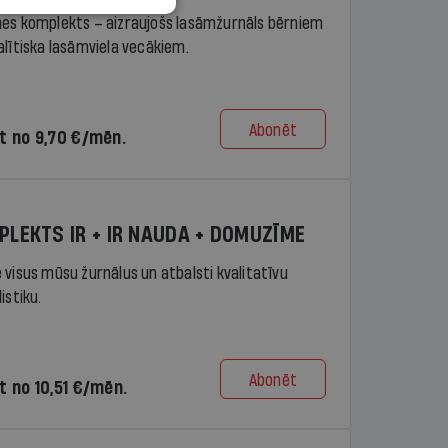
es komplekts – aizraujošs lasāmžurnāls bērniem
alītiska lasāmviela vecākiem.
Abonēt
t no 9,70 €/mēn.
PLEKTS IR + IR NAUDA + DOMUZĪME
 visus mūsu žurnālus un atbalsti kvalitatīvu
istiku.
Abonēt
t no 10,51 €/mēn.