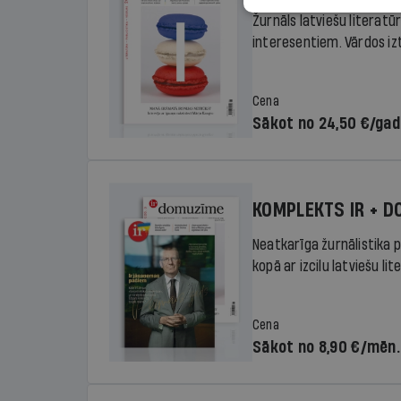
Žurnāls latviešu literatū
interesentiem. Vārdos izte
Cena
Sākot no 24,50 €/ga
KOMPLEKTS IR + 
Neatkarīga žurnālistika p
kopā ar izcilu latviešu lit
Cena
Sākot no 8,90 €/mēn.