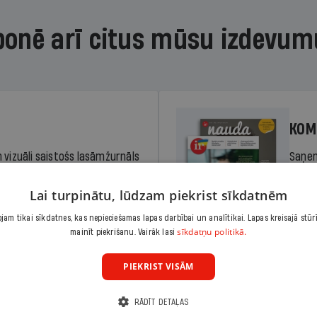
bonē arī citus mūsu izdevum
KOM
 vizuāli saistošs lasāmžurnāls
Saņem
iem. Stiprina lasītprasmi un
pilnu 
Lai turpinātu, lūdzam piekrist sīkdatnēm
am tikai sīkdatnes, kas nepieciešamas lapas darbībai un analītikai. Lapas kreisajā stūr
Cena
sīkdatņu politikā.
Abonēt
mainīt piekrišanu. Vairāk lasi
dā
Sāko
PIEKRIST VISĀM
RĀDĪT DETAĻAS
KOM