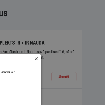
us
PLEKTS IR + IR NAUDA
 žurnālus Ir un Ir Nauda savā pastkastītē, kā arī
×
piekļuvi portāla ir.lv saturam.
ī vienmēr var
Abonēt
t no 9,10 €/mēn.
PLEKTS IR + LASIS