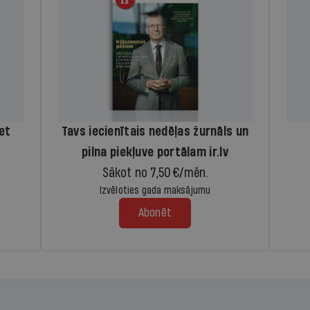
iet
Tavs iecienītais nedēļas žurnāls un
pilna piekļuve portālam ir.lv
Sākot no 7,50 €/mēn.
Izvēloties gada maksājumu
Abonēt