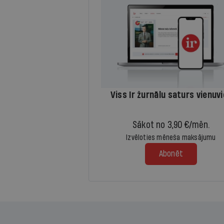
Viss Ir žurnālu saturs vienuv
Sākot no 3,90 €/mēn.
Izvēloties mēneša maksājumu
Abonēt