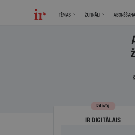
TĒMAS
ŽURNĀLI
ABONĒŠAN
K
Izdevīgi
IR DIGITĀLAIS