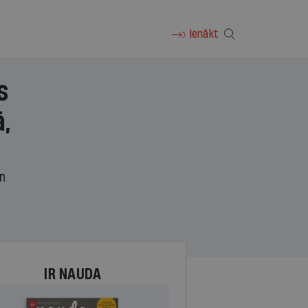
Ienākt
s
,
un
IR NAUDA