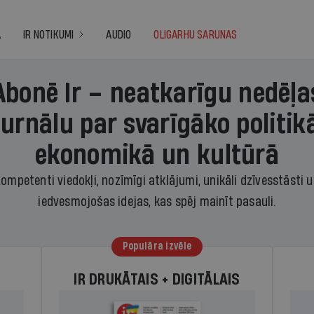
A
IR NOTIKUMI
AUDIO
OLIGARHU SARUNAS
Abonē Ir – neatkarīgu nedēļa
žurnālu par svarīgāko politikā
ekonomikā un kultūrā
ompetenti viedokļi, nozīmīgi atklājumi, unikāli dzīvesstāsti 
iedvesmojošas idejas, kas spēj mainīt pasauli.
Populāra izvēle
IR DRUKĀTAIS + DIGITĀLAIS