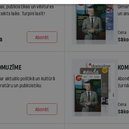
ras, publicistikas un vēstures
Ģimen
ikts laiks. Turpini lasīt!
un an
Cena
Abonēt
dā
Sāko
DOMUZĪME
KOM
ar aktuālo politikā un kultūrā
Abonē
eratūru un publicistiku.
žurnāl
Cena
Abonēt
Sāko