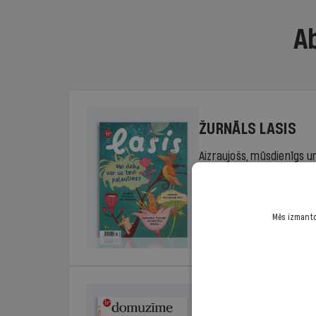
A
ŽURNĀLS LASIS
Aizraujošs, mūsdienīgs un
sākumskolas vecuma bērn
rada lasītprieku.
Mēs izmantoj
Cena
Sākot no 29,00 €/ga
DOMUZĪME