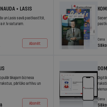
 NAUDA + LASIS
KOM
da un Lasis savā pastkastītē,
Saņem
la ir.lv saturam.
pastka
Cena
Abonēt
.
Sāko
AIS
DOM
 populārākajam biznesa
Digit
rakstus, pārlūko arhīvu un
rakst
vienu
Cena
Abonēt
dā
Sāko