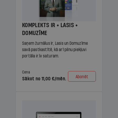
KOMPLEKTS IR + LASIS +
DOMUZĪME
Saņem žurnālus Ir, Lasis un Domuzīme
savā pastkastītē, kā arī pilnu piekļuvi
portāla ir.lv saturam.
Cena
Abonēt
Sākot no 11,00 €/mēn.