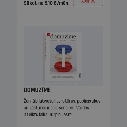
Abonēt
Sākot no 9,10 €/mēn.
DOMUZĪME
Žurnāls latviešu literatūras, publicistikas
un vēstures interesentiem. Vārdos
izteikts laiks. Turpini lasīt!