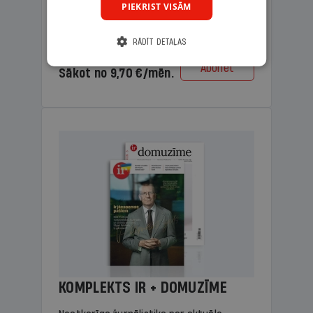
PIEKRIST VISĀM
lasāmviela vecākiem.
RĀDĪT DETAĻAS
Cena
Abonēt
Sākot no 9,70 €/mēn.
KOMPLEKTS IR + DOMUZĪME