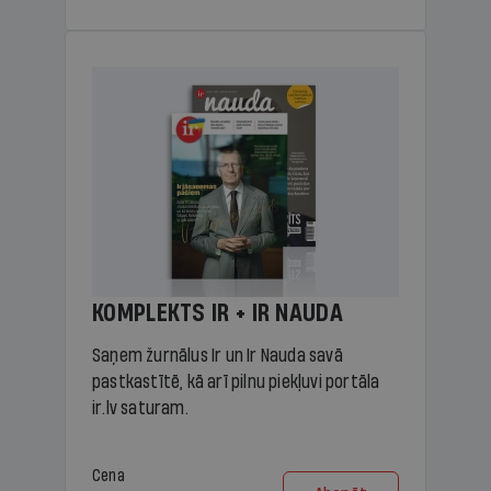
KOMPLEKTS IR + IR NAUDA
Saņem žurnālus Ir un Ir Nauda savā
pastkastītē, kā arī pilnu piekļuvi portāla
ir.lv saturam.
Cena