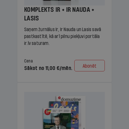
KOMPLEKTS IR + IR NAUDA +
LASIS
Saņem žurnālus Ir, Ir Nauda un Lasis savā
pastkastītē, kā arī pilnu piekļuvi portāla
ir.lv saturam.
Cena
Abonēt
Sākot no 11,00 €/mēn.