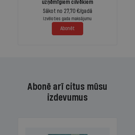
uzņēmīgiem cilvēkiem
Sākot no 27,70 €/gadā
Izvēloties gada maksājumu
Abonēt
Abonē arī citus mūsu
izdevumus