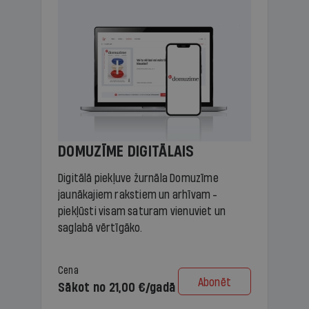
DOMUZĪME DIGITĀLAIS
Digitālā piekļuve žurnāla Domuzīme
jaunākajiem rakstiem un arhīvam -
piekļūsti visam saturam vienuviet un
saglabā vērtīgāko.
Cena
Abonēt
Sākot no 21,00 €/gadā