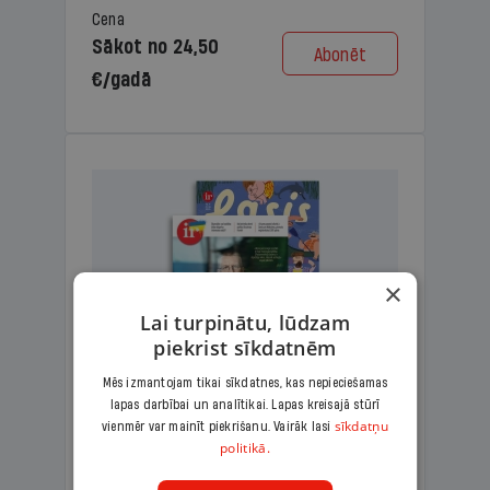
Cena
Sākot no 24,50
Abonēt
€/gadā
×
Lai turpinātu, lūdzam
piekrist sīkdatnēm
Mēs izmantojam tikai sīkdatnes, kas nepieciešamas
lapas darbībai un analītikai. Lapas kreisajā stūrī
KOMPLEKTS IR + LASIS
sīkdatņu
vienmēr var mainīt piekrišanu. Vairāk lasi
politikā.
Ģimenes komplekts – aizraujošs
lasāmžurnāls bērniem un analītiska