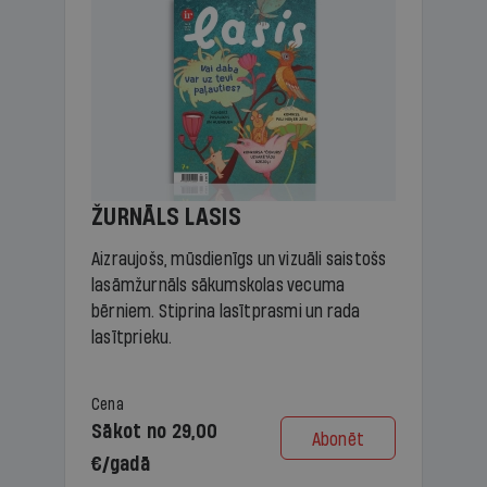
ŽURNĀLS LASIS
Aizraujošs, mūsdienīgs un vizuāli saistošs
lasāmžurnāls sākumskolas vecuma
bērniem. Stiprina lasītprasmi un rada
lasītprieku.
Cena
Sākot no 29,00
Abonēt
€/gadā