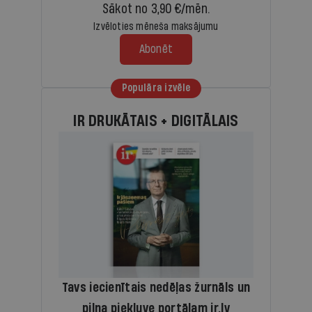
Sākot no 3,90 €/mēn.
Izvēloties mēneša maksājumu
Abonēt
Populāra izvēle
IR DRUKĀTAIS + DIGITĀLAIS
Tavs iecienītais nedēļas žurnāls un
pilna piekļuve portālam ir.lv