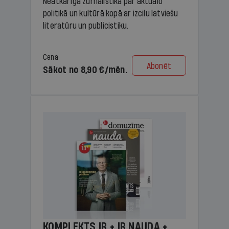
Neatkarīga žurnālistika par aktuālo
politikā un kultūrā kopā ar izcilu latviešu
literatūru un publicistiku.
Cena
Abonēt
Sākot no 8,90 €/mēn.
KOMPLEKTS IR + IR NAUDA +