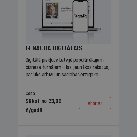
IR NAUDA DIGITĀLAIS
Digitālā piekļuve Latvijā populārākajam
biznesa žurnālam – lasi jaunākos rakstus,
pārlūko arhīvu un saglabā vērtīgāko.
Cena
Sākot no 23,00
Abonēt
€/gadā