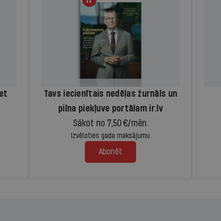
iet
Tavs iecienītais nedēļas žurnāls un
pilna piekļuve portālam ir.lv
Sākot no 7,50 €/mēn.
Izvēloties gada maksājumu
Abonēt