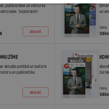
ras, publicistikas un vēstures
Ģimen
ikts laiks. Turpini lasīt!
un an
Cena
Abonēt
dā
Sāko
DOMUZĪME
KOM
ar aktuālo politikā un kultūrā
Abonē
eratūru un publicistiku.
žurnāl
Cena
Abonēt
Sāko