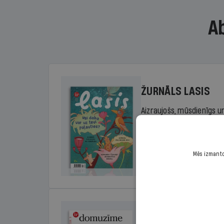
A
ŽURNĀLS LASIS
Aizraujošs, mūsdienīgs un
sākumskolas vecuma bērn
rada lasītprieku.
Mēs izmantoj
Cena
Sākot no 29,00 €/ga
DOMUZĪME