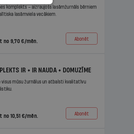
es komplekts – aizraujošs lasāmžurnāls bērniem
alītiska lasāmviela vecākiem.
Abonēt
t no 9,70 €/mēn.
PLEKTS IR + IR NAUDA + DOMUZĪME
 visus mūsu žurnālus un atbalsti kvalitatīvu
istiku.
Abonēt
t no 10,51 €/mēn.