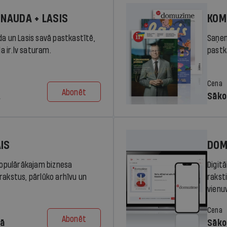
 NAUDA + LASIS
KOM
da un Lasis savā pastkastītē,
Saņem
la ir.lv saturam.
pastka
Cena
Abonēt
.
Sāko
AIS
DOM
 populārākajam biznesa
Digit
rakstus, pārlūko arhīvu un
rakst
vienu
Cena
Abonēt
dā
Sāko