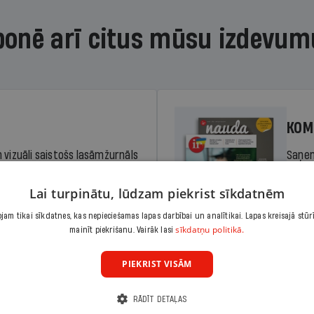
bonē arī citus mūsu izdevum
KOM
 vizuāli saistošs lasāmžurnāls
Saņem
iem. Stiprina lasītprasmi un
pilnu 
Lai turpinātu, lūdzam piekrist sīkdatnēm
am tikai sīkdatnes, kas nepieciešamas lapas darbībai un analītikai. Lapas kreisajā stūr
Cena
sīkdatņu politikā.
Abonēt
mainīt piekrišanu. Vairāk lasi
dā
Sāko
PIEKRIST VISĀM
RĀDĪT DETAĻAS
KOM