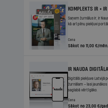
KOMPLEKTS IR + IR
Saņem žurnālus Ir, Ir Nau
kā arī pilnu piekļuvi portā
Cena
Sākot no 11,00 €/mēn
IR NAUDA DIGITĀL
Digitālā piekļuve Latvijā
žurnālam – lasi jaunākos 
saglabā vērtīgāko.
Cena
Sākot no 23,00 €/ga