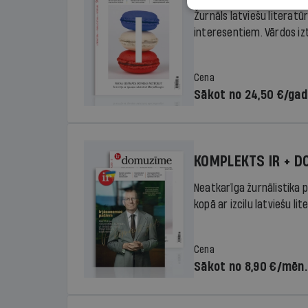
Žurnāls latviešu literatū
interesentiem. Vārdos izte
Cena
Sākot no 24,50 €/ga
KOMPLEKTS IR + 
Neatkarīga žurnālistika p
kopā ar izcilu latviešu lit
Cena
Sākot no 8,90 €/mēn.