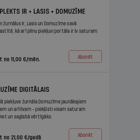
PLEKTS IR + LASIS + DOMUZĪME
 žurnālus Ir, Lasis un Domuzīme savā
stītē, kā arī pilnu piekļuvi portāla ir.lv saturam.
Abonēt
t no 11,00 €/mēn.
UZĪME DIGITĀLAIS
ālā piekļuve žurnāla Domuzīme jaunākajiem
iem un arhīvam - piekļūsti visam saturam
viet un saglabā vērtīgāko.
Abonēt
t no 21,00 €/gadā