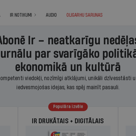
A
IR NOTIKUMI
AUDIO
OLIGARHU SARUNAS
Abonē Ir – neatkarīgu nedēļa
žurnālu par svarīgāko politikā
ekonomikā un kultūrā
ompetenti viedokļi, nozīmīgi atklājumi, unikāli dzīvesstāsti 
iedvesmojošas idejas, kas spēj mainīt pasauli.
Populāra izvēle
IR DRUKĀTAIS + DIGITĀLAIS