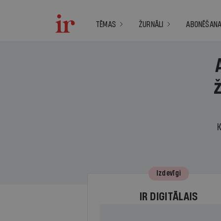
TĒMAS
ŽURNĀLI
ABONĒŠAN
K
Izdevīgi
IR DIGITĀLAIS