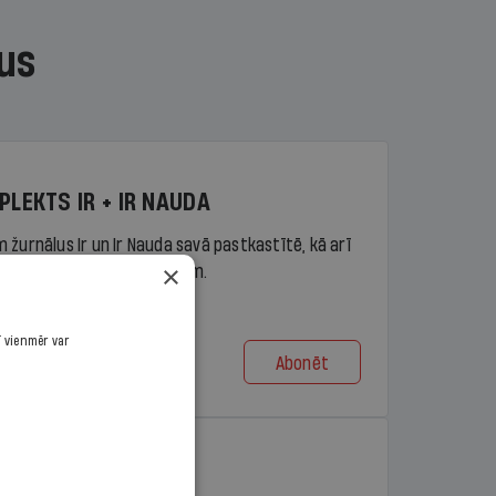
us
PLEKTS IR + IR NAUDA
 žurnālus Ir un Ir Nauda savā pastkastītē, kā arī
×
piekļuvi portāla ir.lv saturam.
ī vienmēr var
Abonēt
t no 9,10 €/mēn.
PLEKTS IR + LASIS