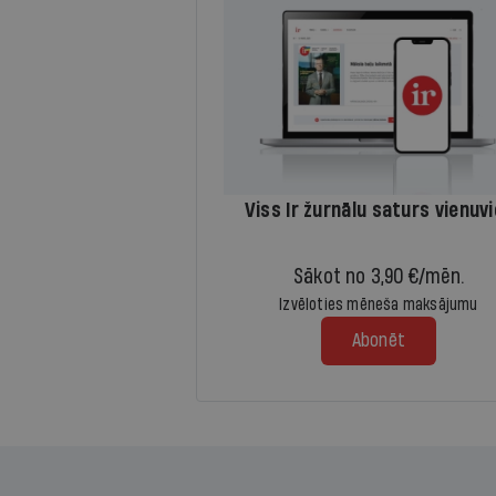
Viss Ir žurnālu saturs vienuv
Sākot no 3,90 €/mēn.
Izvēloties mēneša maksājumu
Abonēt