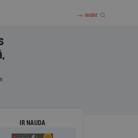
Ienākt
s
,
un
IR NAUDA