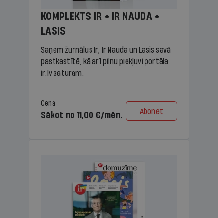
KOMPLEKTS IR + IR NAUDA +
LASIS
Saņem žurnālus Ir, Ir Nauda un Lasis savā
pastkastītē, kā arī pilnu piekļuvi portāla
ir.lv saturam.
Cena
Abonēt
Sākot no 11,00 €/mēn.