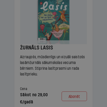
ŽURNĀLS LASIS
Aizraujošs, mūsdienīgs un vizuāli saistošs
lasāmžurnāls sākumskolas vecuma
bērniem. Stiprina lasītprasmi un rada
lasītprieku.
Cena
Sākot no 29,00
Abonēt
€/gadā