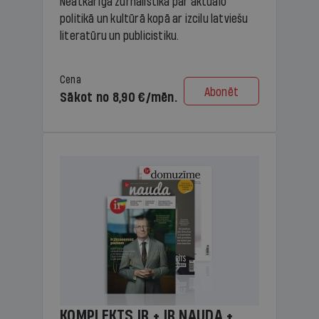
Neatkarīga žurnālistika par aktuālo
politikā un kultūrā kopā ar izcilu latviešu
literatūru un publicistiku.
Cena
Abonēt
Sākot no 8,90 €/mēn.
KOMPLEKTS IR + IR NAUDA +