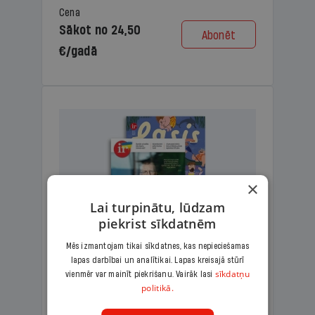
Cena
Sākot no 24,50
Abonēt
€/gadā
×
Lai turpinātu, lūdzam
piekrist sīkdatnēm
Mēs izmantojam tikai sīkdatnes, kas nepieciešamas
lapas darbībai un analītikai. Lapas kreisajā stūrī
KOMPLEKTS IR + LASIS
sīkdatņu
vienmēr var mainīt piekrišanu. Vairāk lasi
politikā.
Ģimenes komplekts – aizraujošs
lasāmžurnāls bērniem un analītiska