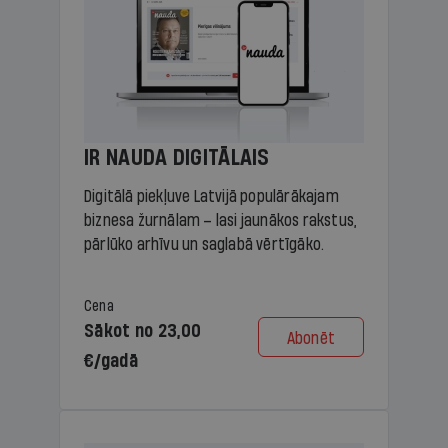
IR NAUDA DIGITĀLAIS
Digitālā piekļuve Latvijā populārākajam
biznesa žurnālam – lasi jaunākos rakstus,
pārlūko arhīvu un saglabā vērtīgāko.
Cena
Sākot no 23,00
Abonēt
€/gadā