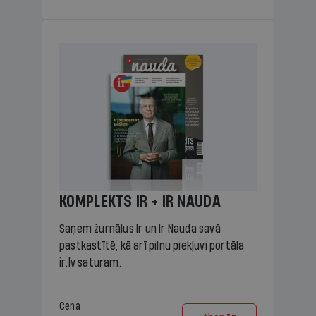
KOMPLEKTS IR + IR NAUDA
Saņem žurnālus Ir un Ir Nauda savā
pastkastītē, kā arī pilnu piekļuvi portāla
ir.lv saturam.
Cena