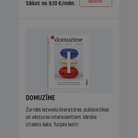
Abonēt
Sākot no 9,10 €/mēn.
DOMUZĪME
Žurnāls latviešu literatūras, publicistikas
un vēstures interesentiem. Vārdos
izteikts laiks. Turpini lasīt!