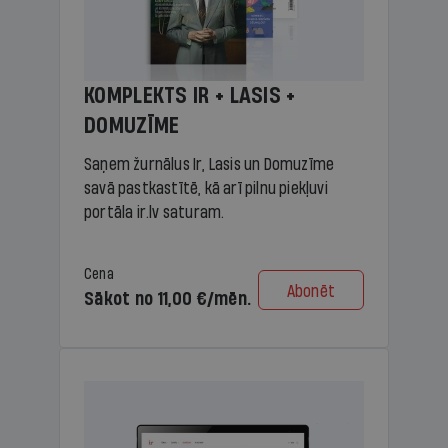
KOMPLEKTS IR + LASIS +
DOMUZĪME
Saņem žurnālus Ir, Lasis un Domuzīme
savā pastkastītē, kā arī pilnu piekļuvi
portāla ir.lv saturam.
Cena
Abonēt
Sākot no 11,00 €/mēn.