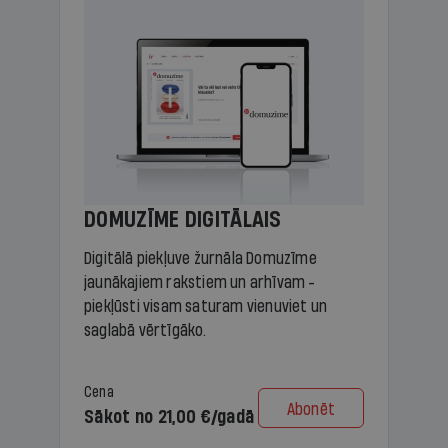
DOMUZĪME DIGITĀLAIS
Digitālā piekļuve žurnāla Domuzīme
jaunākajiem rakstiem un arhīvam -
piekļūsti visam saturam vienuviet un
saglabā vērtīgāko.
Cena
Abonēt
Sākot no 21,00 €/gadā