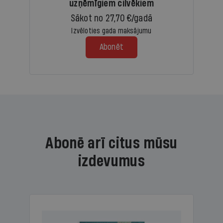
uzņēmīgiem cilvēkiem
Sākot no 27,70 €/gadā
Izvēloties gada maksājumu
Abonēt
Abonē arī citus mūsu
izdevumus