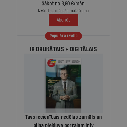
Sākot no 3,90 €/mēn.
Izvēloties mēneša maksājumu
Abonēt
Populāra izvēle
IR DRUKĀTAIS + DIGITĀLAIS
Tavs iecienītais nedēļas žurnāls un
pilna piekļuve portālam ir.lv