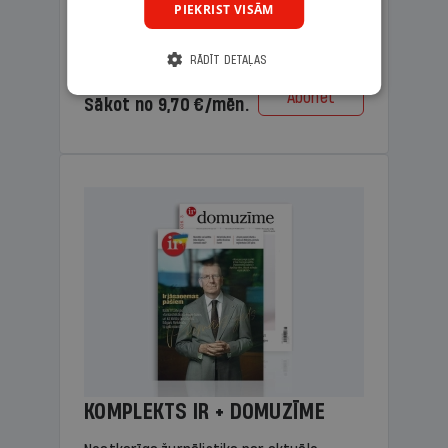
PIEKRIST VISĀM
lasāmviela vecākiem.
RĀDĪT DETAĻAS
Cena
Abonēt
Sākot no 9,70 €/mēn.
KOMPLEKTS IR + DOMUZĪME