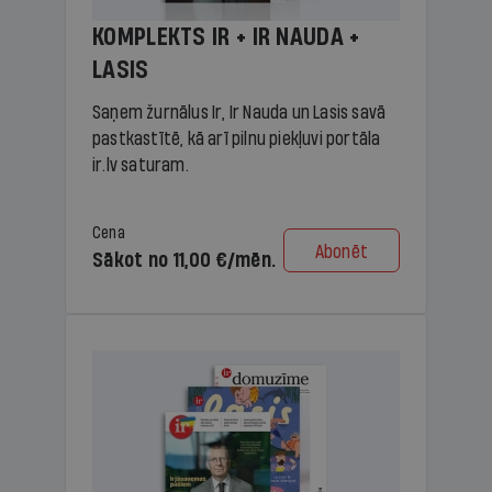
KOMPLEKTS IR + IR NAUDA +
LASIS
Saņem žurnālus Ir, Ir Nauda un Lasis savā
pastkastītē, kā arī pilnu piekļuvi portāla
ir.lv saturam.
Cena
Abonēt
Sākot no 11,00 €/mēn.