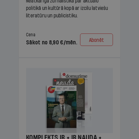
Neatkarīga žurnālistika par aktuālo
politikā un kultūrā kopā ar izcilu latviešu
literatūru un publicistiku.
Cena
Abonēt
Sākot no 8,90 €/mēn.
KOMPLEKTS IR + IR NAUDA +