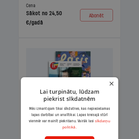
Cena
Sākot no 24,50
Abonēt
€/gadā
×
Lai turpinātu, lūdzam
piekrist sīkdatnēm
Mēs izmantojam tikai sīkdatnes, kas nepieciešamas
lapas darbībai un analītikai. Lapas kreisajā stūrī
KOMPLEKTS IR + LASIS
sīkdatņu
vienmēr var mainīt piekrišanu. Vairāk lasi
politikā.
Ģimenes komplekts – aizraujošs
lasāmžurnāls bērniem un analītiska