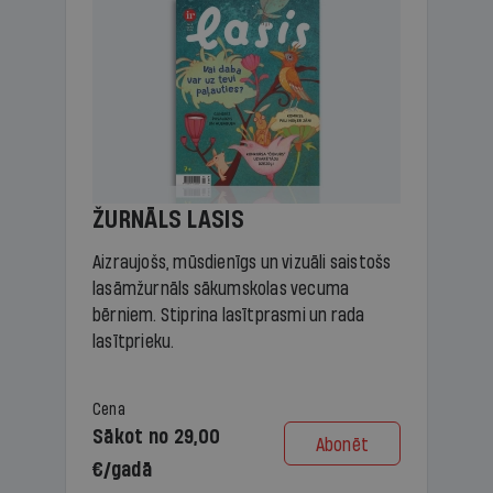
ŽURNĀLS LASIS
Aizraujošs, mūsdienīgs un vizuāli saistošs
lasāmžurnāls sākumskolas vecuma
bērniem. Stiprina lasītprasmi un rada
lasītprieku.
Cena
Sākot no 29,00
Abonēt
€/gadā