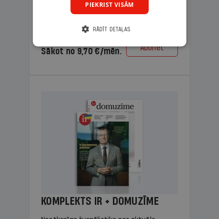
PIEKRIST VISĀM
lasāmviela vecākiem.
RĀDĪT DETAĻAS
Cena
Abonēt
Sākot no 9,70 €/mēn.
KOMPLEKTS IR + DOMUZĪME