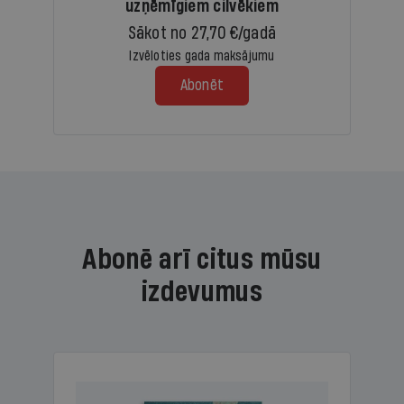
uzņēmīgiem cilvēkiem
Sākot no 27,70 €/gadā
Izvēloties gada maksājumu
Abonēt
Abonē arī citus mūsu
izdevumus