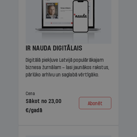
IR NAUDA DIGITĀLAIS
Digitālā piekļuve Latvijā populārākajam
biznesa žurnālam – lasi jaunākos rakstus,
pārlūko arhīvu un saglabā vērtīgāko.
Cena
Sākot no 23,00
Abonēt
€/gadā