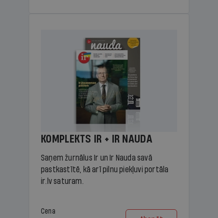
KOMPLEKTS IR + IR NAUDA
Saņem žurnālus Ir un Ir Nauda savā
pastkastītē, kā arī pilnu piekļuvi portāla
ir.lv saturam.
Cena