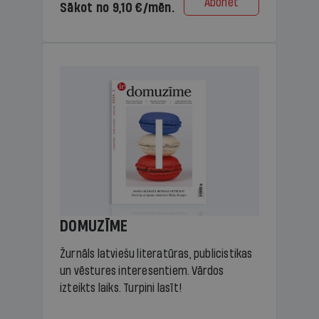
Abonēt
Sākot no 9,10 €/mēn.
DOMUZĪME
Žurnāls latviešu literatūras, publicistikas
un vēstures interesentiem. Vārdos
izteikts laiks. Turpini lasīt!