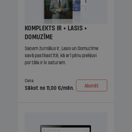
KOMPLEKTS IR + LASIS +
DOMUZĪME
Saņem žurnālus Ir, Lasis un Domuzīme
savā pastkastītē, kā arī pilnu piekļuvi
portāla ir.lv saturam.
Cena
Abonēt
Sākot no 11,00 €/mēn.