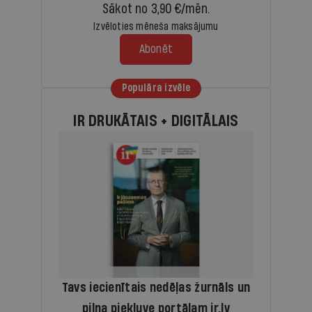
Sākot no 3,90 €/mēn.
Izvēloties mēneša maksājumu
Abonēt
Populāra izvēle
IR DRUKĀTAIS + DIGITĀLAIS
Tavs iecienītais nedēļas žurnāls un
pilna piekļuve portālam ir.lv