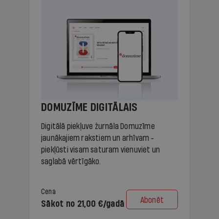
DOMUZĪME DIGITĀLAIS
Digitālā piekļuve žurnāla Domuzīme
jaunākajiem rakstiem un arhīvam -
piekļūsti visam saturam vienuviet un
saglabā vērtīgāko.
Cena
Abonēt
Sākot no 21,00 €/gadā