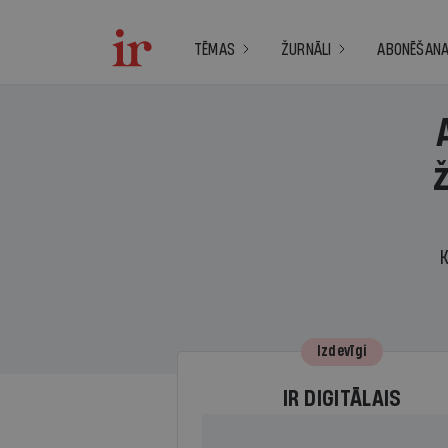
TĒMAS
ŽURNĀLI
ABONĒŠAN
K
Izdevīgi
IR DIGITĀLAIS