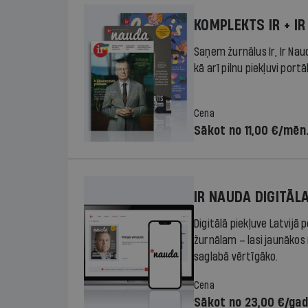
KOMPLEKTS IR + IR
Saņem žurnālus Ir, Ir Nau
kā arī pilnu piekļuvi portā
Cena
Sākot no 11,00 €/mēn
IR NAUDA DIGITĀL
Digitālā piekļuve Latvijā
žurnālam – lasi jaunākos 
saglabā vērtīgāko.
Cena
Sākot no 23,00 €/ga