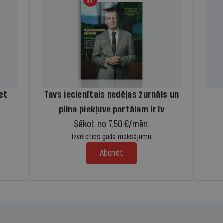
iet
Tavs iecienītais nedēļas žurnāls un
pilna piekļuve portālam ir.lv
Sākot no 7,50 €/mēn.
Izvēloties gada maksājumu
Abonēt