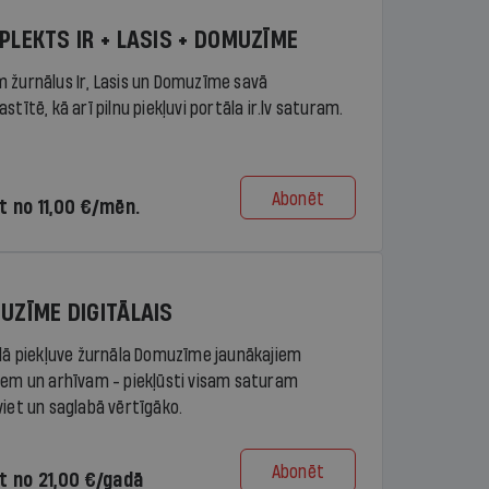
PLEKTS IR + LASIS + DOMUZĪME
 žurnālus Ir, Lasis un Domuzīme savā
stītē, kā arī pilnu piekļuvi portāla ir.lv saturam.
Abonēt
t no 11,00 €/mēn.
UZĪME DIGITĀLAIS
ālā piekļuve žurnāla Domuzīme jaunākajiem
iem un arhīvam - piekļūsti visam saturam
viet un saglabā vērtīgāko.
Abonēt
t no 21,00 €/gadā