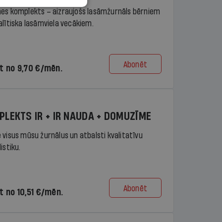
es komplekts – aizraujošs lasāmžurnāls bērniem
alītiska lasāmviela vecākiem.
Abonēt
t no 9,70 €/mēn.
PLEKTS IR + IR NAUDA + DOMUZĪME
 visus mūsu žurnālus un atbalsti kvalitatīvu
istiku.
Abonēt
t no 10,51 €/mēn.