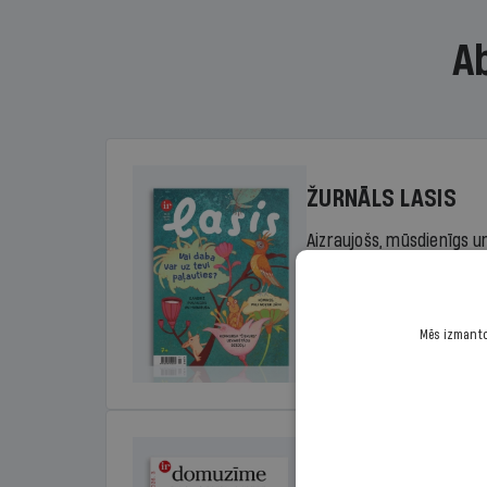
A
ŽURNĀLS LASIS
Aizraujošs, mūsdienīgs un
sākumskolas vecuma bērn
rada lasītprieku.
Mēs izmantoj
Cena
Sākot no 29,00 €/ga
DOMUZĪME