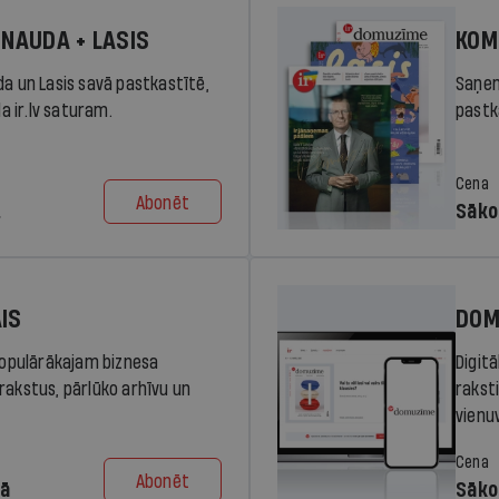
 NAUDA + LASIS
KOM
da un Lasis savā pastkastītē,
Saņem
la ir.lv saturam.
pastka
Cena
Abonēt
.
Sāko
AIS
DOM
 populārākajam biznesa
Digit
rakstus, pārlūko arhīvu un
rakst
vienu
Cena
Abonēt
dā
Sāko