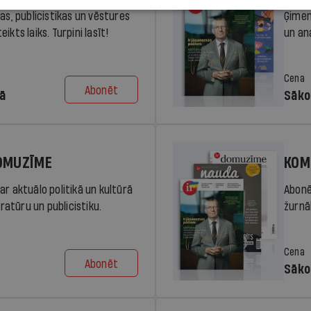
ras, publicistikas un vēstures
Ģimen
ikts laiks. Turpini lasīt!
un an
Cena
Abonēt
dā
Sāko
DOMUZĪME
KOM
ar aktuālo politikā un kultūrā
Abonē
eratūru un publicistiku.
žurnāl
Cena
Abonēt
Sāko