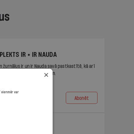
us
PLEKTS IR + IR NAUDA
 žurnālus Ir un Ir Nauda savā pastkastītē, kā arī
×
piekļuvi portāla ir.lv saturam.
ī vienmēr var
Abonēt
t no 9,10 €/mēn.
PLEKTS IR + LASIS