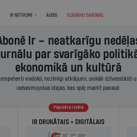
A
IR NOTIKUMI
AUDIO
OLIGARHU SARUNAS
Abonē Ir – neatkarīgu nedēļa
žurnālu par svarīgāko politikā
ekonomikā un kultūrā
ompetenti viedokļi, nozīmīgi atklājumi, unikāli dzīvesstāsti 
iedvesmojošas idejas, kas spēj mainīt pasauli.
Populāra izvēle
IR DRUKĀTAIS + DIGITĀLAIS