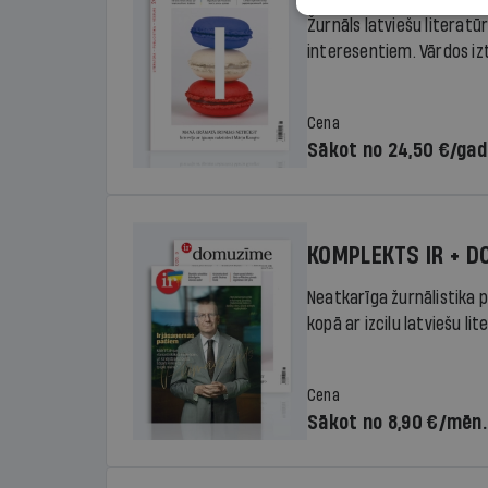
Žurnāls latviešu literatū
interesentiem. Vārdos izte
Cena
Sākot no 24,50 €/ga
KOMPLEKTS IR + 
Neatkarīga žurnālistika p
kopā ar izcilu latviešu lit
Cena
Sākot no 8,90 €/mēn.