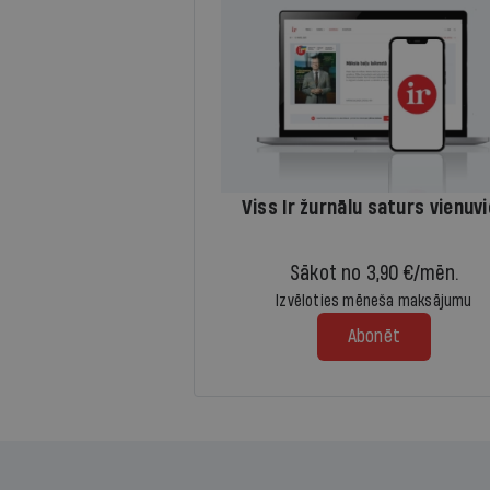
Viss Ir žurnālu saturs vienuv
Sākot no 3,90 €/mēn.
Izvēloties mēneša maksājumu
Abonēt