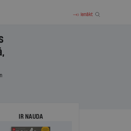
Ienākt
s
,
un
IR NAUDA