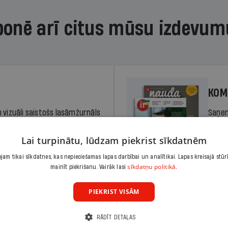
bonē arī citus mūsu izdevum
KOM
 vizuāli saistošs lasāmžurnāls
Saņem
iem. Stiprina lasītprasmi un
pilnu 
Lai turpinātu, lūdzam piekrist sīkdatnēm
am tikai sīkdatnes, kas nepieciešamas lapas darbībai un analītikai. Lapas kreisajā stūr
Cena
sīkdatņu politikā.
Abonēt
mainīt piekrišanu. Vairāk lasi
dā
Sāko
PIEKRIST VISĀM
RĀDĪT DETAĻAS
KOM