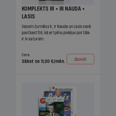
KOMPLEKTS IR + IR NAUDA +
LASIS
Saņem žurnālus Ir, Ir Nauda un Lasis savā
pastkastītē, kā arī pilnu piekļuvi portāla
ir.lv saturam.
Cena
Abonēt
Sākot no 11,00 €/mēn.