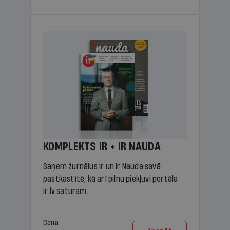
KOMPLEKTS IR + IR NAUDA
Saņem žurnālus Ir un Ir Nauda savā
pastkastītē, kā arī pilnu piekļuvi portāla
ir.lv saturam.
Cena