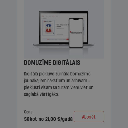
DOMUZĪME DIGITĀLAIS
Digitālā piekļuve žurnāla Domuzīme
jaunākajiem rakstiem un arhīvam -
piekļūsti visam saturam vienuviet un
saglabā vērtīgāko.
Cena
Abonēt
Sākot no 21,00 €/gadā