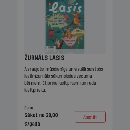
ŽURNĀLS LASIS
Aizraujošs, mūsdienīgs un vizuāli saistošs
lasāmžurnāls sākumskolas vecuma
bērniem. Stiprina lasītprasmi un rada
lasītprieku.
Cena
Sākot no 29,00
Abonēt
€/gadā