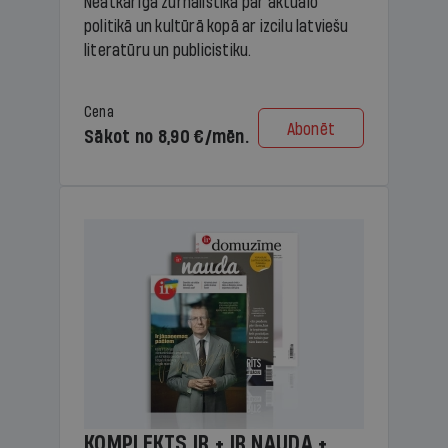
Neatkarīga žurnālistika par aktuālo
politikā un kultūrā kopā ar izcilu latviešu
literatūru un publicistiku.
Cena
Abonēt
Sākot no 8,90 €/mēn.
KOMPLEKTS IR + IR NAUDA +