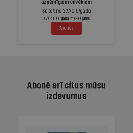
uzņēmīgiem cilvēkiem
Sākot no 27,70 €/gadā
Izvēloties gada maksājumu
Abonēt
Abonē arī citus mūsu
izdevumus