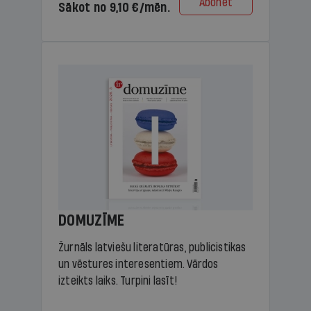
Abonēt
Sākot no 9,10 €/mēn.
DOMUZĪME
Žurnāls latviešu literatūras, publicistikas
un vēstures interesentiem. Vārdos
izteikts laiks. Turpini lasīt!