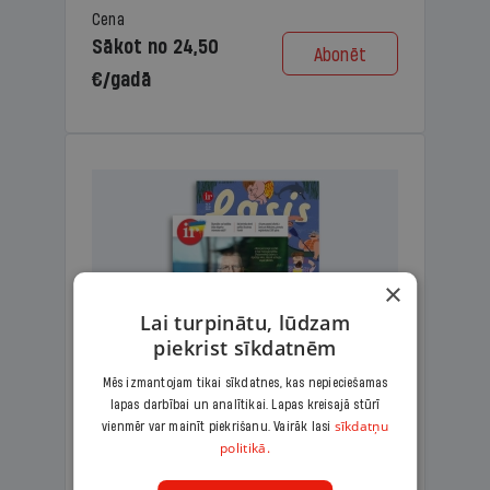
Cena
Sākot no 24,50
Abonēt
€/gadā
×
Lai turpinātu, lūdzam
piekrist sīkdatnēm
Mēs izmantojam tikai sīkdatnes, kas nepieciešamas
lapas darbībai un analītikai. Lapas kreisajā stūrī
KOMPLEKTS IR + LASIS
sīkdatņu
vienmēr var mainīt piekrišanu. Vairāk lasi
politikā.
Ģimenes komplekts – aizraujošs
lasāmžurnāls bērniem un analītiska