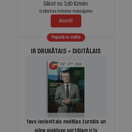
Sākot no 3,90 €/mēn.
Izvēloties mēneša maksājumu
Abonēt
Populāra izvēle
IR DRUKĀTAIS + DIGITĀLAIS
Tavs iecienītais nedēļas žurnāls un
pilna piekļuve portālam ir.lv