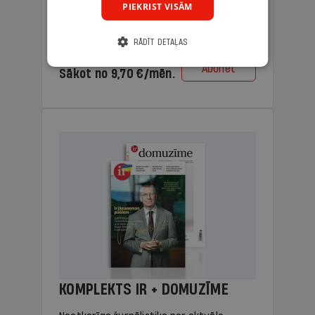
PIEKRIST VISĀM
lasāmviela vecākiem.
RĀDĪT DETAĻAS
Cena
Abonēt
Sākot no 9,70 €/mēn.
KOMPLEKTS IR + DOMUZĪME