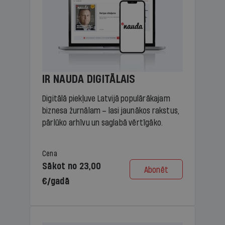
IR NAUDA DIGITĀLAIS
Digitālā piekļuve Latvijā populārākajam
biznesa žurnālam – lasi jaunākos rakstus,
pārlūko arhīvu un saglabā vērtīgāko.
Cena
Sākot no 23,00
Abonēt
€/gadā