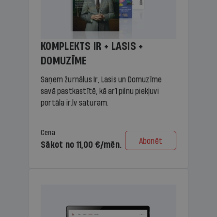
KOMPLEKTS IR + LASIS +
DOMUZĪME
Saņem žurnālus Ir, Lasis un Domuzīme
savā pastkastītē, kā arī pilnu piekļuvi
portāla ir.lv saturam.
Cena
Abonēt
Sākot no 11,00 €/mēn.