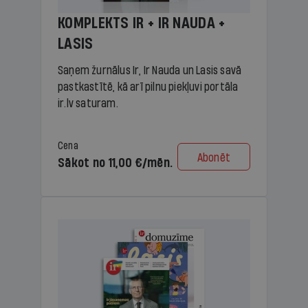
KOMPLEKTS IR + IR NAUDA +
LASIS
Saņem žurnālus Ir, Ir Nauda un Lasis savā
pastkastītē, kā arī pilnu piekļuvi portāla
ir.lv saturam.
Cena
Abonēt
Sākot no 11,00 €/mēn.