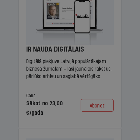
IR NAUDA DIGITĀLAIS
Digitālā piekļuve Latvijā populārākajam
biznesa žurnālam – lasi jaunākos rakstus,
pārlūko arhīvu un saglabā vērtīgāko.
Cena
Sākot no 23,00
Abonēt
€/gadā