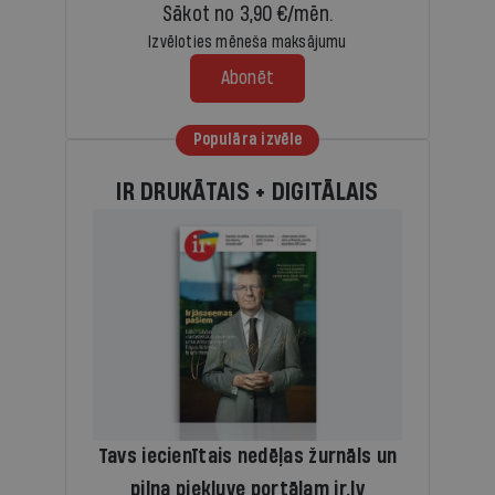
Sākot no 3,90 €/mēn.
Izvēloties mēneša maksājumu
Abonēt
Populāra izvēle
IR DRUKĀTAIS + DIGITĀLAIS
Tavs iecienītais nedēļas žurnāls un
pilna piekļuve portālam ir.lv