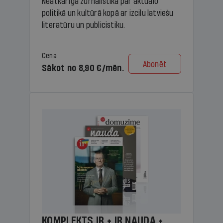
Neatkarīga žurnālistika par aktuālo
politikā un kultūrā kopā ar izcilu latviešu
literatūru un publicistiku.
Cena
Abonēt
Sākot no 8,90 €/mēn.
KOMPLEKTS IR + IR NAUDA +