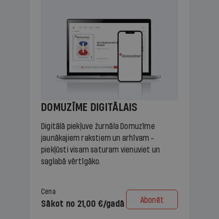
DOMUZĪME DIGITĀLAIS
Digitālā piekļuve žurnāla Domuzīme
jaunākajiem rakstiem un arhīvam -
piekļūsti visam saturam vienuviet un
saglabā vērtīgāko.
Cena
Abonēt
Sākot no 21,00 €/gadā