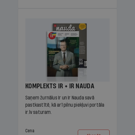
KOMPLEKTS IR + IR NAUDA
Saņem žurnālus Ir un Ir Nauda savā
pastkastītē, kā arī pilnu piekļuvi portāla
ir.lv saturam.
Cena