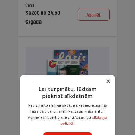
Cena
Sākot no 24,50
Abonēt
€/gadā
×
Lai turpinātu, lūdzam
piekrist sīkdatnēm
Mēs izmantojam tikai sīkdatnes, kas nepieciešamas
lapas darbībai un analītikai. Lapas kreisajā stūrī
KOMPLEKTS IR + LASIS
sīkdatņu
vienmēr var mainīt piekrišanu. Vairāk lasi
politikā.
Ģimenes komplekts – aizraujošs
lasāmžurnāls bērniem un analītiska