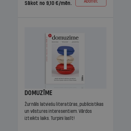
Abonēt
Sākot no 9,10 €/mēn.
DOMUZĪME
Žurnāls latviešu literatūras, publicistikas
un vēstures interesentiem. Vārdos
izteikts laiks. Turpini lasīt!