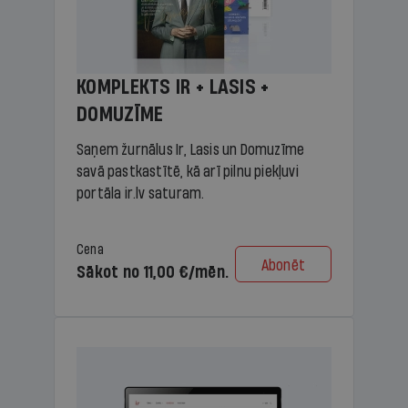
KOMPLEKTS IR + LASIS +
DOMUZĪME
Saņem žurnālus Ir, Lasis un Domuzīme
savā pastkastītē, kā arī pilnu piekļuvi
portāla ir.lv saturam.
Cena
Abonēt
Sākot no 11,00 €/mēn.