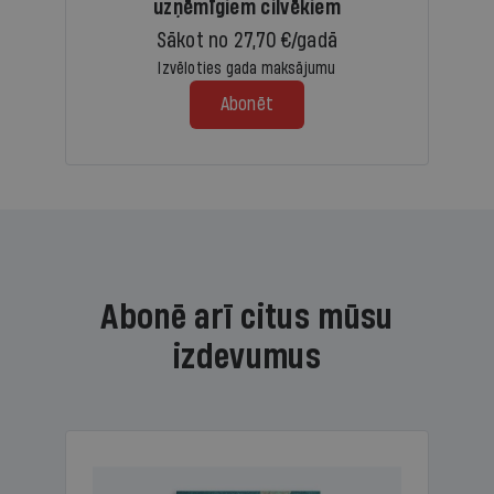
uzņēmīgiem cilvēkiem
Sākot no 27,70 €/gadā
Izvēloties gada maksājumu
Abonēt
Abonē arī citus mūsu
izdevumus