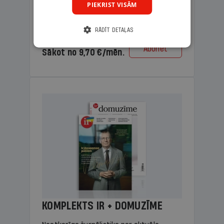
PIEKRIST VISĀM
lasāmviela vecākiem.
RĀDĪT DETAĻAS
Cena
Abonēt
Sākot no 9,70 €/mēn.
KOMPLEKTS IR + DOMUZĪME