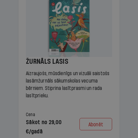
ŽURNĀLS LASIS
Aizraujošs, mūsdienīgs un vizuāli saistošs
lasāmžurnāls sākumskolas vecuma
bērniem. Stiprina lasītprasmi un rada
lasītprieku.
Cena
Sākot no 29,00
Abonēt
€/gadā