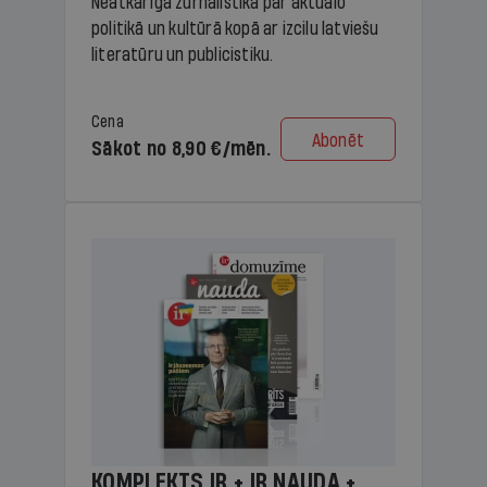
Neatkarīga žurnālistika par aktuālo
politikā un kultūrā kopā ar izcilu latviešu
literatūru un publicistiku.
Cena
Abonēt
Sākot no 8,90 €/mēn.
KOMPLEKTS IR + IR NAUDA +