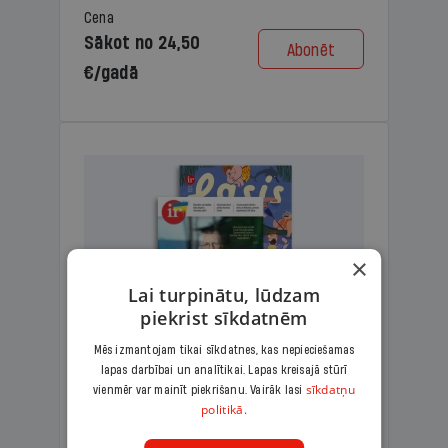
Cena
Sākot no 24,50
Abonēt
€/gadā
×
Lai turpinātu, lūdzam
piekrist sīkdatnēm
Mēs izmantojam tikai sīkdatnes, kas nepieciešamas
lapas darbībai un analītikai. Lapas kreisajā stūrī
KOMPLEKTS IR + LASIS
sīkdatņu
vienmēr var mainīt piekrišanu. Vairāk lasi
politikā.
Ģimenes komplekts – aizraujošs
lasāmžurnāls bērniem un analītiska