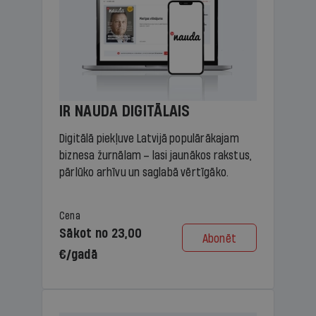
IR NAUDA DIGITĀLAIS
Digitālā piekļuve Latvijā populārākajam
biznesa žurnālam – lasi jaunākos rakstus,
pārlūko arhīvu un saglabā vērtīgāko.
Cena
Sākot no 23,00
Abonēt
€/gadā