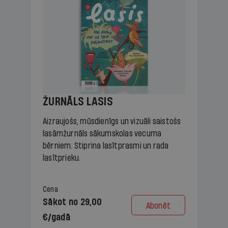
ŽURNĀLS LASIS
Aizraujošs, mūsdienīgs un vizuāli saistošs
lasāmžurnāls sākumskolas vecuma
bērniem. Stiprina lasītprasmi un rada
lasītprieku.
Cena
Sākot no 29,00
Abonēt
€/gadā