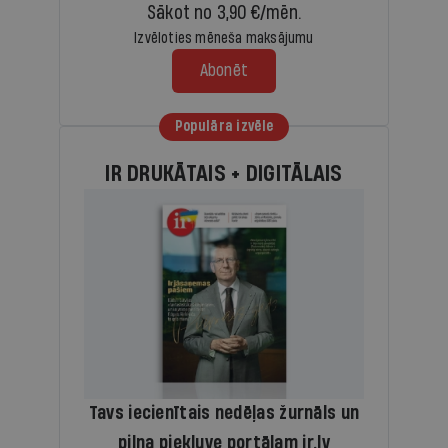
Sākot no 3,90 €/mēn.
Izvēloties mēneša maksājumu
Abonēt
Populāra izvēle
IR DRUKĀTAIS + DIGITĀLAIS
Tavs iecienītais nedēļas žurnāls un
pilna piekļuve portālam ir.lv