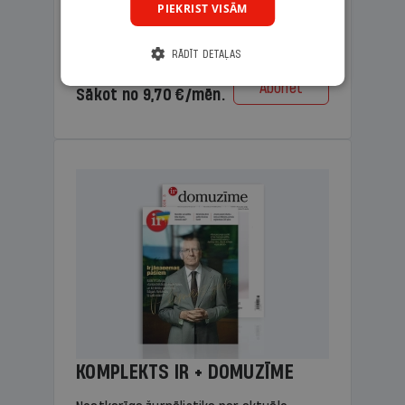
PIEKRIST VISĀM
lasāmviela vecākiem.
RĀDĪT DETAĻAS
Cena
Abonēt
Sākot no 9,70 €/mēn.
KOMPLEKTS IR + DOMUZĪME