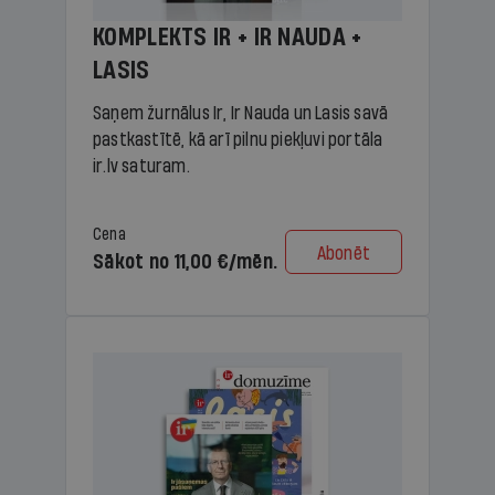
KOMPLEKTS IR + IR NAUDA +
LASIS
Saņem žurnālus Ir, Ir Nauda un Lasis savā
pastkastītē, kā arī pilnu piekļuvi portāla
ir.lv saturam.
Cena
Abonēt
Sākot no 11,00 €/mēn.