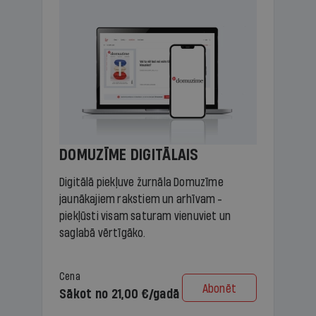
DOMUZĪME DIGITĀLAIS
Digitālā piekļuve žurnāla Domuzīme
jaunākajiem rakstiem un arhīvam -
piekļūsti visam saturam vienuviet un
saglabā vērtīgāko.
Cena
Abonēt
Sākot no 21,00 €/gadā