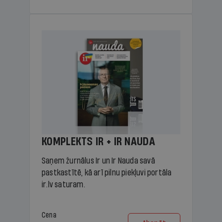
KOMPLEKTS IR + IR NAUDA
Saņem žurnālus Ir un Ir Nauda savā
pastkastītē, kā arī pilnu piekļuvi portāla
ir.lv saturam.
Cena