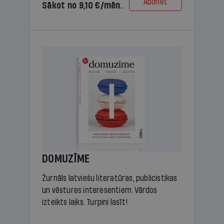
Abonēt
Sākot no 9,10 €/mēn.
DOMUZĪME
Žurnāls latviešu literatūras, publicistikas
un vēstures interesentiem. Vārdos
izteikts laiks. Turpini lasīt!