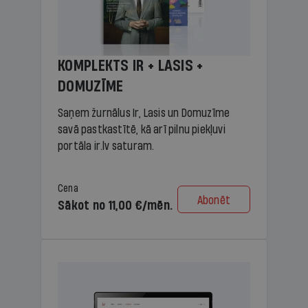
KOMPLEKTS IR + LASIS +
DOMUZĪME
Saņem žurnālus Ir, Lasis un Domuzīme
savā pastkastītē, kā arī pilnu piekļuvi
portāla ir.lv saturam.
Cena
Abonēt
Sākot no 11,00 €/mēn.