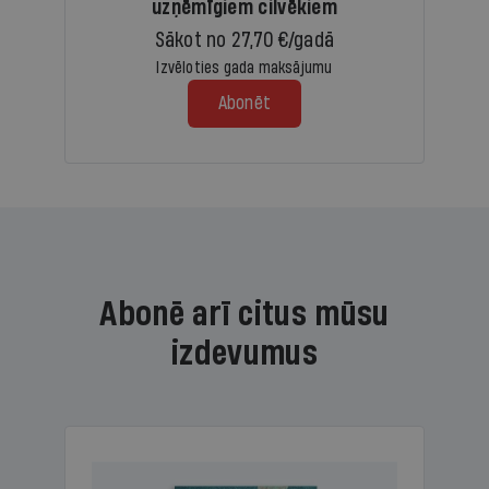
uzņēmīgiem cilvēkiem
Sākot no 27,70 €/gadā
Izvēloties gada maksājumu
Abonēt
Abonē arī citus mūsu
izdevumus