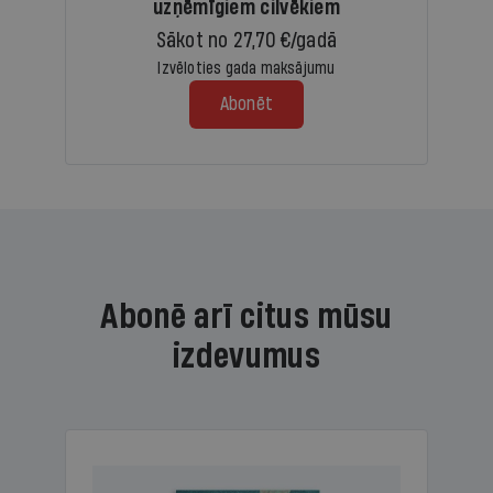
uzņēmīgiem cilvēkiem
Sākot no 27,70 €/gadā
Izvēloties gada maksājumu
Abonēt
Abonē arī citus mūsu
izdevumus