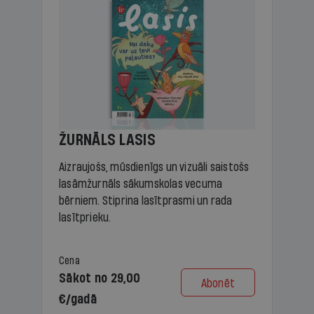
ŽURNĀLS LASIS
Aizraujošs, mūsdienīgs un vizuāli saistošs
lasāmžurnāls sākumskolas vecuma
bērniem. Stiprina lasītprasmi un rada
lasītprieku.
Cena
Sākot no 29,00
Abonēt
€/gadā