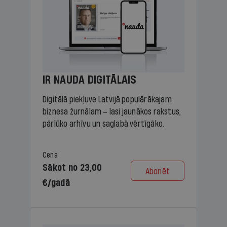
IR NAUDA DIGITĀLAIS
Digitālā piekļuve Latvijā populārākajam
biznesa žurnālam – lasi jaunākos rakstus,
pārlūko arhīvu un saglabā vērtīgāko.
Cena
Sākot no 23,00
Abonēt
€/gadā