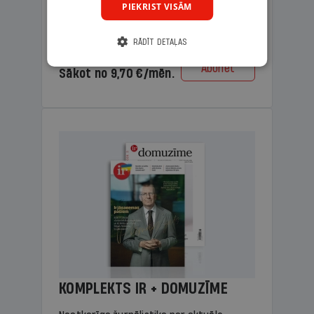
PIEKRIST VISĀM
lasāmviela vecākiem.
RĀDĪT DETAĻAS
Cena
Abonēt
Sākot no 9,70 €/mēn.
KOMPLEKTS IR + DOMUZĪME