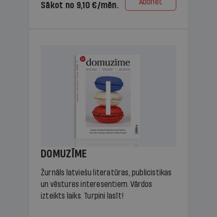
Abonēt
Sākot no 9,10 €/mēn.
DOMUZĪME
Žurnāls latviešu literatūras, publicistikas
un vēstures interesentiem. Vārdos
izteikts laiks. Turpini lasīt!