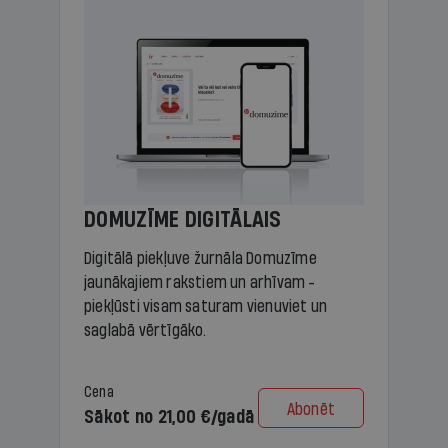
DOMUZĪME DIGITĀLAIS
Digitālā piekļuve žurnāla Domuzīme
jaunākajiem rakstiem un arhīvam -
piekļūsti visam saturam vienuviet un
saglabā vērtīgāko.
Cena
Abonēt
Sākot no 21,00 €/gadā