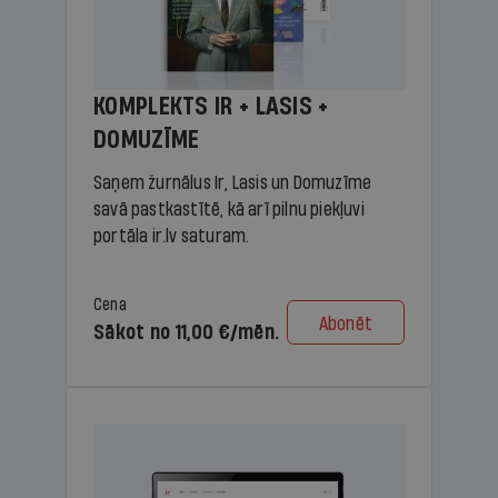
KOMPLEKTS IR + LASIS +
DOMUZĪME
Saņem žurnālus Ir, Lasis un Domuzīme
savā pastkastītē, kā arī pilnu piekļuvi
portāla ir.lv saturam.
Cena
Abonēt
Sākot no 11,00 €/mēn.