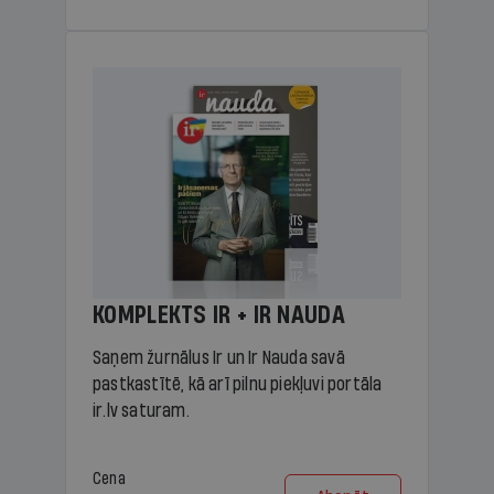
KOMPLEKTS IR + IR NAUDA
Saņem žurnālus Ir un Ir Nauda savā
pastkastītē, kā arī pilnu piekļuvi portāla
ir.lv saturam.
Cena