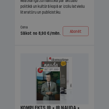
Neatkarīga žurnālistika par aktuālo
politikā un kultūrā kopā ar izcilu latviešu
literatūru un publicistiku.
Cena
Abonēt
Sākot no 8,90 €/mēn.
KOMPLEKTS IR + IR NAUDA +