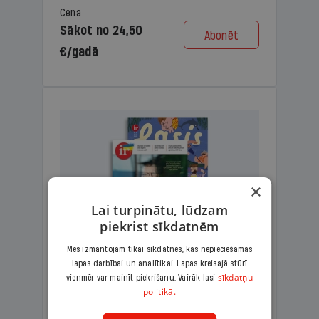
Cena
Sākot no 24,50
Abonēt
€/gadā
×
Lai turpinātu, lūdzam
piekrist sīkdatnēm
Mēs izmantojam tikai sīkdatnes, kas nepieciešamas
lapas darbībai un analītikai. Lapas kreisajā stūrī
KOMPLEKTS IR + LASIS
sīkdatņu
vienmēr var mainīt piekrišanu. Vairāk lasi
politikā.
Ģimenes komplekts – aizraujošs
lasāmžurnāls bērniem un analītiska