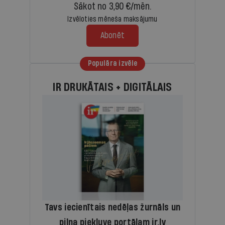
Sākot no 3,90 €/mēn.
Izvēloties mēneša maksājumu
Abonēt
Populāra izvēle
IR DRUKĀTAIS + DIGITĀLAIS
Tavs iecienītais nedēļas žurnāls un
pilna piekļuve portālam ir.lv