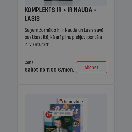
KOMPLEKTS IR + IR NAUDA +
LASIS
Saņem žurnālus Ir, Ir Nauda un Lasis savā
pastkastītē, kā arī pilnu piekļuvi portāla
ir.lv saturam.
Cena
Abonēt
Sākot no 11,00 €/mēn.