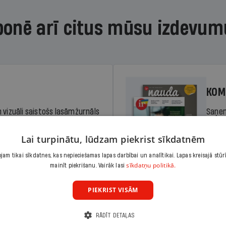
bonē arī citus mūsu izdevum
KOM
 vizuāli saistošs lasāmžurnāls
Saņem
iem. Stiprina lasītprasmi un
pilnu 
Lai turpinātu, lūdzam piekrist sīkdatnēm
am tikai sīkdatnes, kas nepieciešamas lapas darbībai un analītikai. Lapas kreisajā stūr
Cena
sīkdatņu politikā.
Abonēt
mainīt piekrišanu. Vairāk lasi
dā
Sāko
PIEKRIST VISĀM
RĀDĪT DETAĻAS
KOM