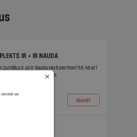
us
PLEKTS IR + IR NAUDA
 žurnālus Ir un Ir Nauda savā pastkastītē, kā arī
×
piekļuvi portāla ir.lv saturam.
ī vienmēr var
Abonēt
t no 9,10 €/mēn.
PLEKTS IR + LASIS