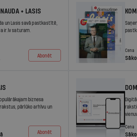
 NAUDA + LASIS
KOM
da un Lasis savā pastkastītē,
Saņem
la ir.lv saturam.
pastka
Cena
Abonēt
.
Sāko
AIS
DOM
 populārākajam biznesa
Digit
rakstus, pārlūko arhīvu un
rakst
vienu
Cena
Abonēt
dā
Sāko