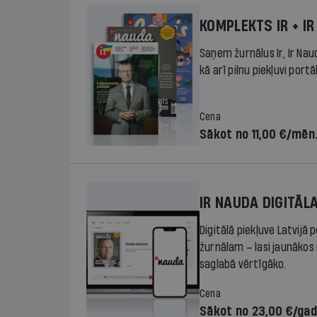
KOMPLEKTS IR + IR
Saņem žurnālus Ir, Ir Nau
kā arī pilnu piekļuvi portā
Cena
Sākot no 11,00 €/mēn
IR NAUDA DIGITĀL
Digitālā piekļuve Latvijā
žurnālam – lasi jaunākos 
saglabā vērtīgāko.
Cena
Sākot no 23,00 €/ga