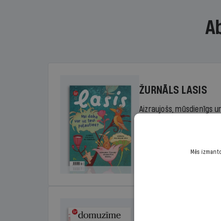
A
ŽURNĀLS LASIS
Aizraujošs, mūsdienīgs un
sākumskolas vecuma bērn
rada lasītprieku.
Mēs izmantoj
Cena
Sākot no 29,00 €/ga
DOMUZĪME