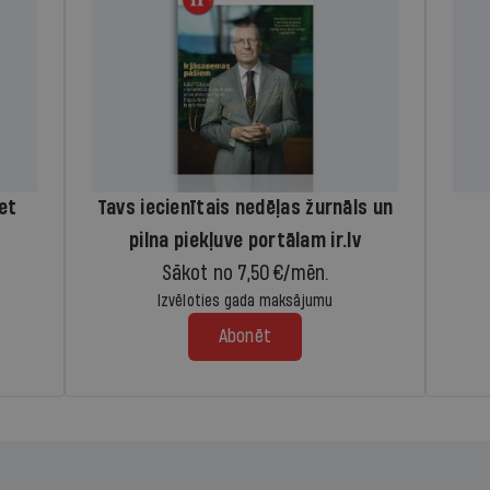
iet
Tavs iecienītais nedēļas žurnāls un
pilna piekļuve portālam ir.lv
Sākot no 7,50 €/mēn.
Izvēloties gada maksājumu
Abonēt