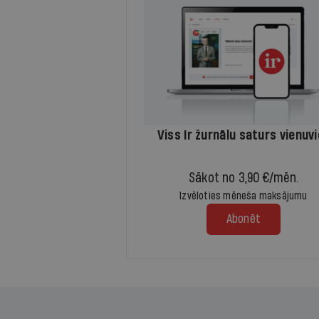
Viss Ir žurnālu saturs vienuv
Sākot no 3,90 €/mēn.
Izvēloties mēneša maksājumu
Abonēt