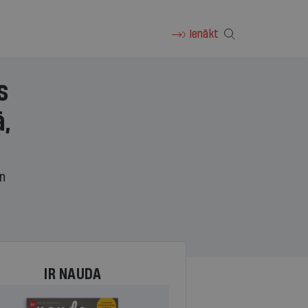
Ienākt
s
,
un
IR NAUDA