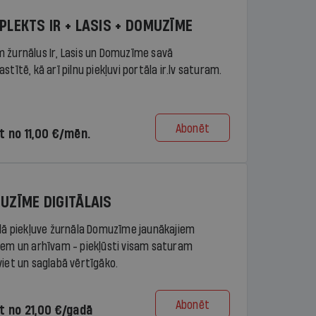
PLEKTS IR + LASIS + DOMUZĪME
 žurnālus Ir, Lasis un Domuzīme savā
stītē, kā arī pilnu piekļuvi portāla ir.lv saturam.
Abonēt
t no 11,00 €/mēn.
UZĪME DIGITĀLAIS
ālā piekļuve žurnāla Domuzīme jaunākajiem
iem un arhīvam - piekļūsti visam saturam
viet un saglabā vērtīgāko.
Abonēt
t no 21,00 €/gadā