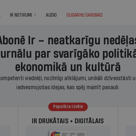
A
IR NOTIKUMI
AUDIO
OLIGARHU SARUNAS
Abonē Ir – neatkarīgu nedēļa
žurnālu par svarīgāko politikā
ekonomikā un kultūrā
ompetenti viedokļi, nozīmīgi atklājumi, unikāli dzīvesstāsti 
iedvesmojošas idejas, kas spēj mainīt pasauli.
Populāra izvēle
IR DRUKĀTAIS + DIGITĀLAIS