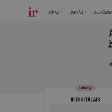
TĒMAS
ŽURNĀLI
ABONĒŠAN
K
Izdevīgi
IR DIGITĀLAIS