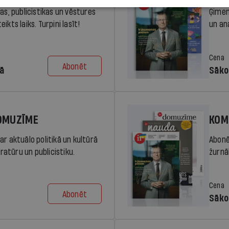
ras, publicistikas un vēstures
Ģimen
ikts laiks. Turpini lasīt!
un an
Cena
Abonēt
dā
Sāko
DOMUZĪME
KOM
ar aktuālo politikā un kultūrā
Abonē
eratūru un publicistiku.
žurnāl
Cena
Abonēt
Sāko