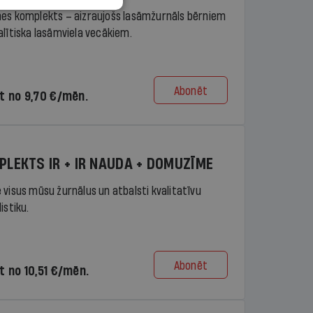
es komplekts – aizraujošs lasāmžurnāls bērniem
alītiska lasāmviela vecākiem.
Abonēt
t no 9,70 €/mēn.
PLEKTS IR + IR NAUDA + DOMUZĪME
 visus mūsu žurnālus un atbalsti kvalitatīvu
istiku.
Abonēt
t no 10,51 €/mēn.