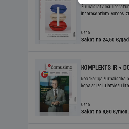
Žurnāls latviešu literatū
interesentiem. Vārdos izte
Cena
Sākot no 24,50 €/ga
KOMPLEKTS IR + 
Neatkarīga žurnālistika p
kopā ar izcilu latviešu lit
Cena
Sākot no 8,90 €/mēn.