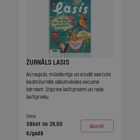
ŽURNĀLS LASIS
Aizraujošs, mūsdienīgs un vizuāli saistošs
lasāmžurnāls sākumskolas vecuma
bērniem. Stiprina lasītprasmi un rada
lasītprieku.
Cena
Sākot no 29,00
Abonēt
€/gadā