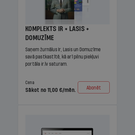
KOMPLEKTS IR + LASIS +
DOMUZĪME
Saņem žurnālus Ir, Lasis un Domuzīme
savā pastkastītē, kā arī pilnu piekļuvi
portāla ir.lv saturam.
Cena
Abonēt
Sākot no 11,00 €/mēn.