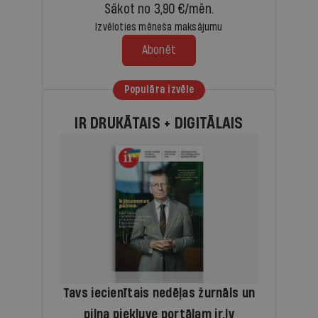
Sākot no 3,90 €/mēn.
Izvēloties mēneša maksājumu
Abonēt
Populāra izvēle
IR DRUKĀTAIS + DIGITĀLAIS
Tavs iecienītais nedēļas žurnāls un
pilna piekļuve portālam ir.lv