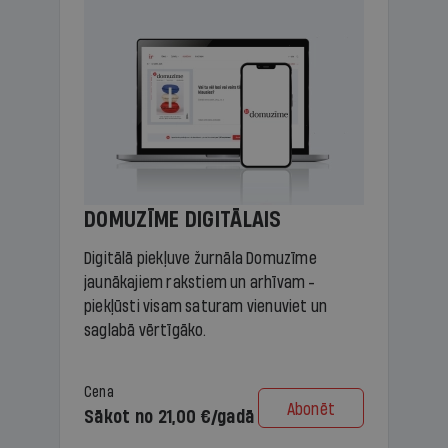
DOMUZĪME DIGITĀLAIS
Digitālā piekļuve žurnāla Domuzīme
jaunākajiem rakstiem un arhīvam -
piekļūsti visam saturam vienuviet un
saglabā vērtīgāko.
Cena
Abonēt
Sākot no 21,00 €/gadā