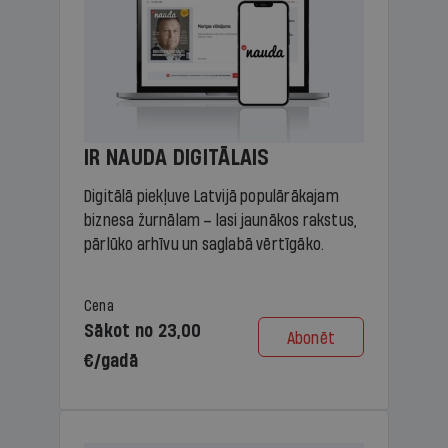
IR NAUDA DIGITĀLAIS
Digitālā piekļuve Latvijā populārākajam
biznesa žurnālam – lasi jaunākos rakstus,
pārlūko arhīvu un saglabā vērtīgāko.
Cena
Sākot no 23,00
Abonēt
€/gadā