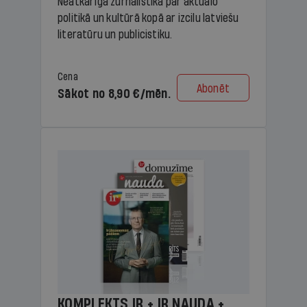
Neatkarīga žurnālistika par aktuālo
politikā un kultūrā kopā ar izcilu latviešu
literatūru un publicistiku.
Cena
Abonēt
Sākot no 8,90 €/mēn.
KOMPLEKTS IR + IR NAUDA +