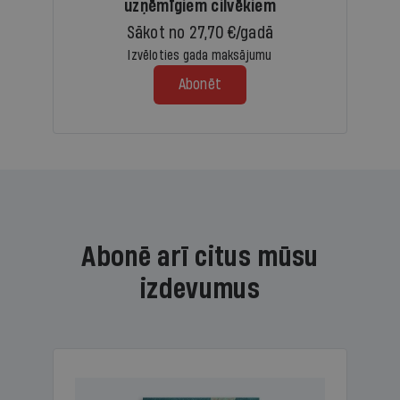
uzņēmīgiem cilvēkiem
Sākot no 27,70 €/gadā
Izvēloties gada maksājumu
Abonēt
Abonē arī citus mūsu
izdevumus