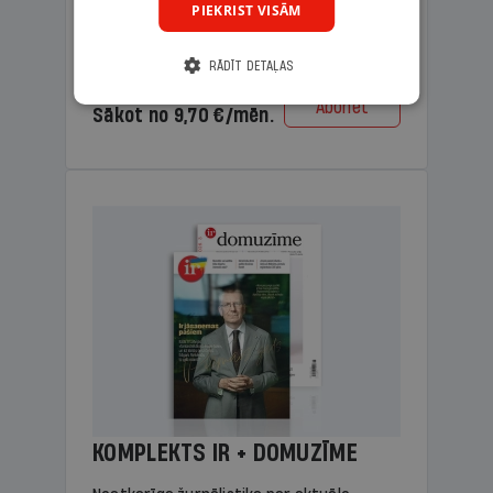
PIEKRIST VISĀM
lasāmviela vecākiem.
RĀDĪT DETAĻAS
Cena
Abonēt
Sākot no 9,70 €/mēn.
KOMPLEKTS IR + DOMUZĪME