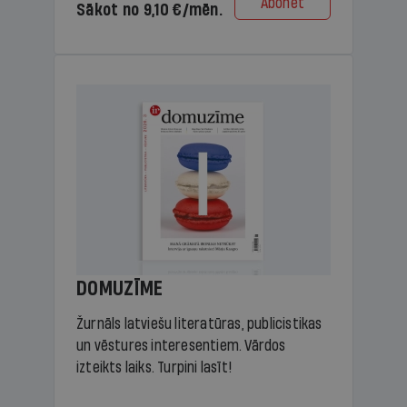
Abonēt
Sākot no 9,10 €/mēn.
DOMUZĪME
Žurnāls latviešu literatūras, publicistikas
un vēstures interesentiem. Vārdos
izteikts laiks. Turpini lasīt!