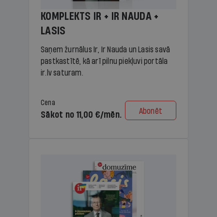
KOMPLEKTS IR + IR NAUDA +
LASIS
Saņem žurnālus Ir, Ir Nauda un Lasis savā
pastkastītē, kā arī pilnu piekļuvi portāla
ir.lv saturam.
Cena
Abonēt
Sākot no 11,00 €/mēn.