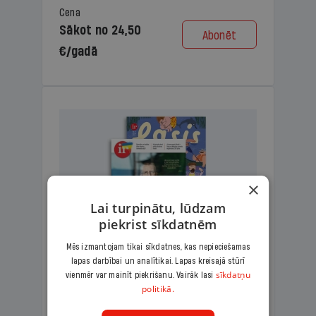
Cena
Sākot no 24,50
Abonēt
€/gadā
×
Lai turpinātu, lūdzam
piekrist sīkdatnēm
Mēs izmantojam tikai sīkdatnes, kas nepieciešamas
lapas darbībai un analītikai. Lapas kreisajā stūrī
KOMPLEKTS IR + LASIS
sīkdatņu
vienmēr var mainīt piekrišanu. Vairāk lasi
politikā.
Ģimenes komplekts – aizraujošs
lasāmžurnāls bērniem un analītiska