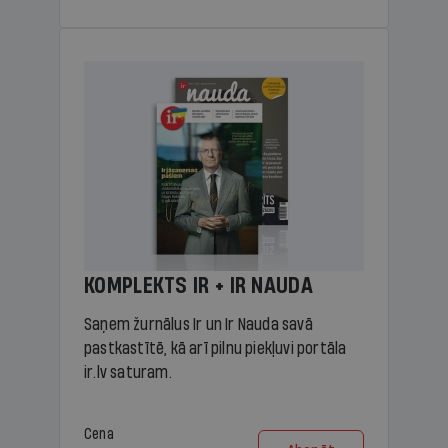
KOMPLEKTS IR + IR NAUDA
Saņem žurnālus Ir un Ir Nauda savā
pastkastītē, kā arī pilnu piekļuvi portāla
ir.lv saturam.
Cena