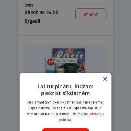
Cena
Sākot no 24,50
Abonēt
€/gadā
×
Lai turpinātu, lūdzam
piekrist sīkdatnēm
Mēs izmantojam tikai sīkdatnes, kas nepieciešamas
lapas darbībai un analītikai. Lapas kreisajā stūrī
KOMPLEKTS IR + LASIS
sīkdatņu
vienmēr var mainīt piekrišanu. Vairāk lasi
politikā.
Ģimenes komplekts – aizraujošs
lasāmžurnāls bērniem un analītiska