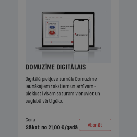
DOMUZĪME DIGITĀLAIS
Digitālā piekļuve žurnāla Domuzīme
jaunākajiem rakstiem un arhīvam -
piekļūsti visam saturam vienuviet un
saglabā vērtīgāko.
Cena
Abonēt
Sākot no 21,00 €/gadā