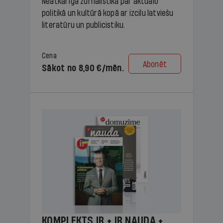
Neatkarīga žurnālistika par aktuālo
politikā un kultūrā kopā ar izcilu latviešu
literatūru un publicistiku.
Cena
Abonēt
Sākot no 8,90 €/mēn.
KOMPLEKTS IR + IR NAUDA +