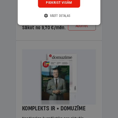
PIEKRIST VISĀM
lasāmviela vecākiem.
RĀDĪT DETAĻAS
Cena
Abonēt
Sākot no 9,70 €/mēn.
KOMPLEKTS IR + DOMUZĪME