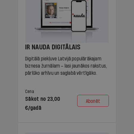
IR NAUDA DIGITĀLAIS
Digitālā piekļuve Latvijā populārākajam
biznesa žurnālam – lasi jaunākos rakstus,
pārlūko arhīvu un saglabā vērtīgāko.
Cena
Sākot no 23,00
Abonēt
€/gadā