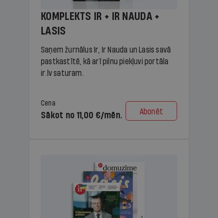
KOMPLEKTS IR + IR NAUDA +
LASIS
Saņem žurnālus Ir, Ir Nauda un Lasis savā
pastkastītē, kā arī pilnu piekļuvi portāla
ir.lv saturam.
Cena
Abonēt
Sākot no 11,00 €/mēn.