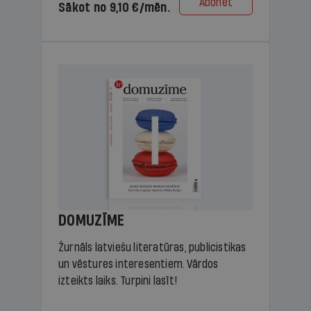
Abonēt
Sākot no 9,10 €/mēn.
DOMUZĪME
Žurnāls latviešu literatūras, publicistikas
un vēstures interesentiem. Vārdos
izteikts laiks. Turpini lasīt!