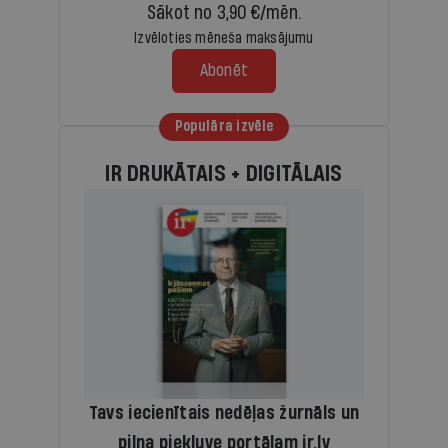
Sākot no 3,90 €/mēn.
Izvēloties mēneša maksājumu
Abonēt
Populāra izvēle
IR DRUKĀTAIS + DIGITĀLAIS
Tavs iecienītais nedēļas žurnāls un
pilna piekļuve portālam ir.lv