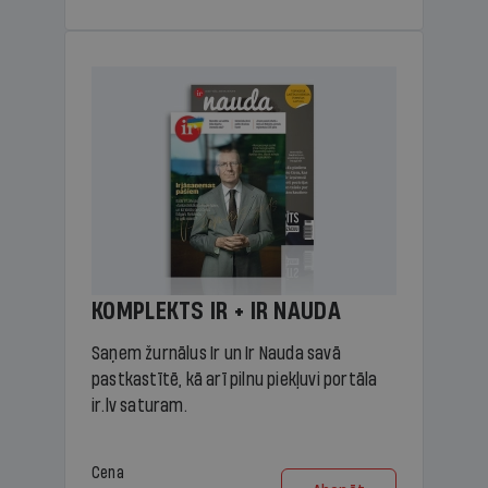
KOMPLEKTS IR + IR NAUDA
Saņem žurnālus Ir un Ir Nauda savā
pastkastītē, kā arī pilnu piekļuvi portāla
ir.lv saturam.
Cena