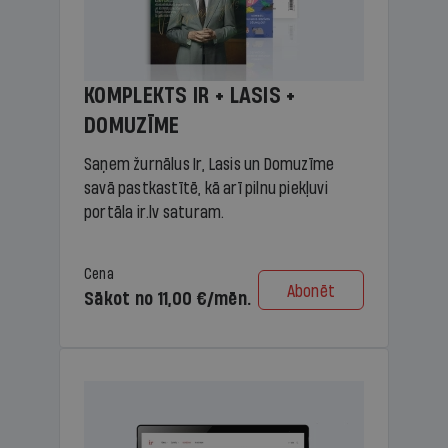
KOMPLEKTS IR + LASIS +
DOMUZĪME
Saņem žurnālus Ir, Lasis un Domuzīme
savā pastkastītē, kā arī pilnu piekļuvi
portāla ir.lv saturam.
Cena
Abonēt
Sākot no 11,00 €/mēn.