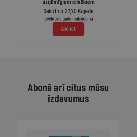
uzņēmīgiem cilvēkiem
Sākot no 27,70 €/gadā
Izvēloties gada maksājumu
Abonēt
Abonē arī citus mūsu
izdevumus