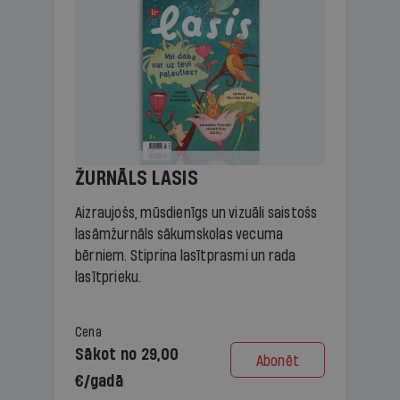
ŽURNĀLS LASIS
Aizraujošs, mūsdienīgs un vizuāli saistošs
lasāmžurnāls sākumskolas vecuma
bērniem. Stiprina lasītprasmi un rada
lasītprieku.
Cena
Sākot no 29,00
Abonēt
€/gadā