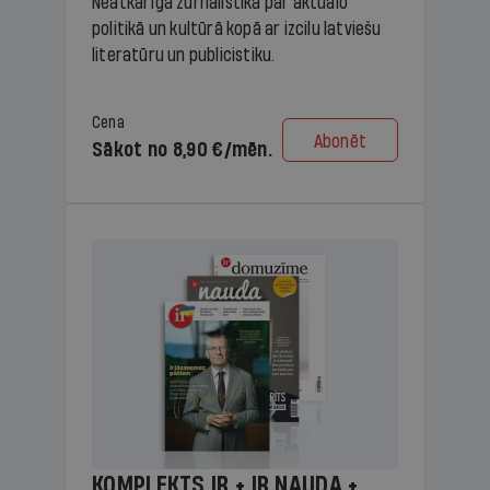
Neatkarīga žurnālistika par aktuālo
politikā un kultūrā kopā ar izcilu latviešu
literatūru un publicistiku.
Cena
Abonēt
Sākot no 8,90 €/mēn.
KOMPLEKTS IR + IR NAUDA +