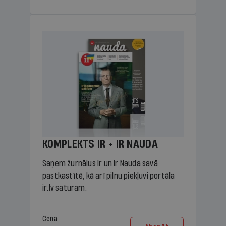
KOMPLEKTS IR + IR NAUDA
Saņem žurnālus Ir un Ir Nauda savā
pastkastītē, kā arī pilnu piekļuvi portāla
ir.lv saturam.
Cena