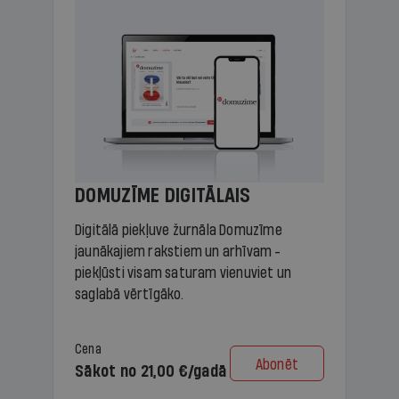
DOMUZĪME DIGITĀLAIS
Digitālā piekļuve žurnāla Domuzīme
jaunākajiem rakstiem un arhīvam -
piekļūsti visam saturam vienuviet un
saglabā vērtīgāko.
Cena
Abonēt
Sākot no 21,00 €/gadā