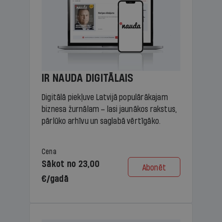
IR NAUDA DIGITĀLAIS
Digitālā piekļuve Latvijā populārākajam
biznesa žurnālam – lasi jaunākos rakstus,
pārlūko arhīvu un saglabā vērtīgāko.
Cena
Sākot no 23,00
Abonēt
€/gadā