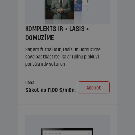
KOMPLEKTS IR + LASIS +
DOMUZĪME
Saņem žurnālus Ir, Lasis un Domuzīme
savā pastkastītē, kā arī pilnu piekļuvi
portāla ir.lv saturam.
Cena
Abonēt
Sākot no 11,00 €/mēn.