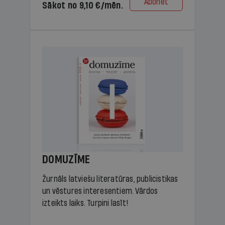
Abonēt
Sākot no 9,10 €/mēn.
DOMUZĪME
Žurnāls latviešu literatūras, publicistikas
un vēstures interesentiem. Vārdos
izteikts laiks. Turpini lasīt!