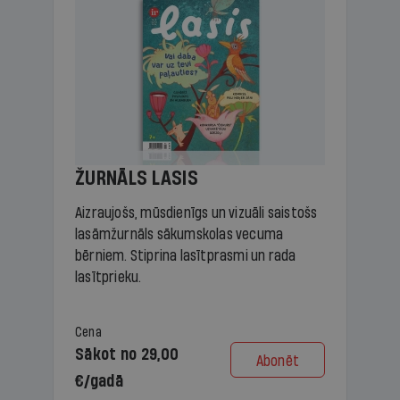
ŽURNĀLS LASIS
Aizraujošs, mūsdienīgs un vizuāli saistošs
lasāmžurnāls sākumskolas vecuma
bērniem. Stiprina lasītprasmi un rada
lasītprieku.
Cena
Sākot no 29,00
Abonēt
€/gadā