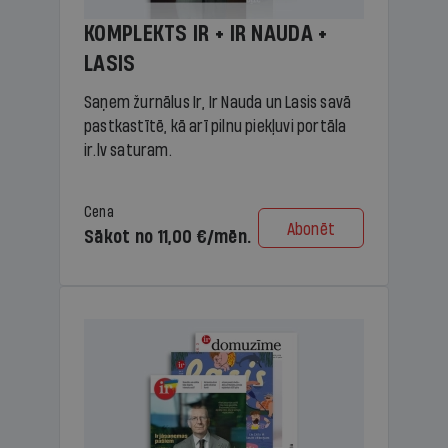
KOMPLEKTS IR + IR NAUDA +
LASIS
Saņem žurnālus Ir, Ir Nauda un Lasis savā
pastkastītē, kā arī pilnu piekļuvi portāla
ir.lv saturam.
Cena
Abonēt
Sākot no 11,00 €/mēn.