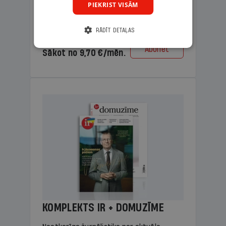
PIEKRIST VISĀM
lasāmviela vecākiem.
RĀDĪT DETAĻAS
Cena
Abonēt
Sākot no 9,70 €/mēn.
KOMPLEKTS IR + DOMUZĪME