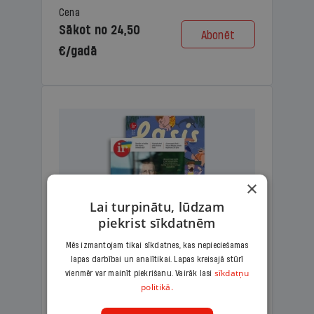
Cena
Sākot no 24,50
Abonēt
€/gadā
×
Lai turpinātu, lūdzam
piekrist sīkdatnēm
Mēs izmantojam tikai sīkdatnes, kas nepieciešamas
lapas darbībai un analītikai. Lapas kreisajā stūrī
KOMPLEKTS IR + LASIS
sīkdatņu
vienmēr var mainīt piekrišanu. Vairāk lasi
politikā.
Ģimenes komplekts – aizraujošs
lasāmžurnāls bērniem un analītiska