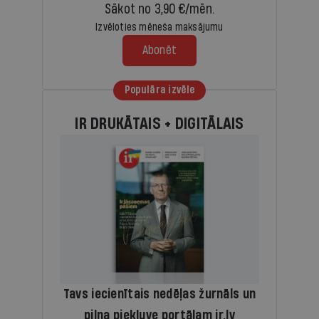
Sākot no 3,90 €/mēn.
Izvēloties mēneša maksājumu
Abonēt
Populāra izvēle
IR DRUKĀTAIS + DIGITĀLAIS
Tavs iecienītais nedēļas žurnāls un
pilna piekļuve portālam ir.lv