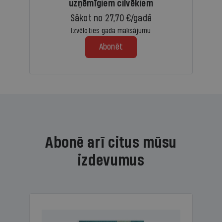
uzņēmīgiem cilvēkiem
Sākot no 27,70 €/gadā
Izvēloties gada maksājumu
Abonēt
Abonē arī citus mūsu
izdevumus