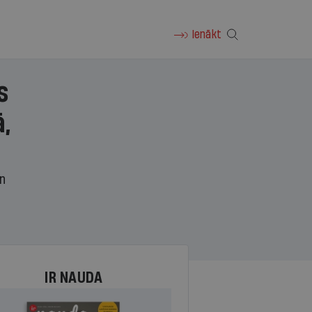
Ienākt
s
,
un
IR NAUDA