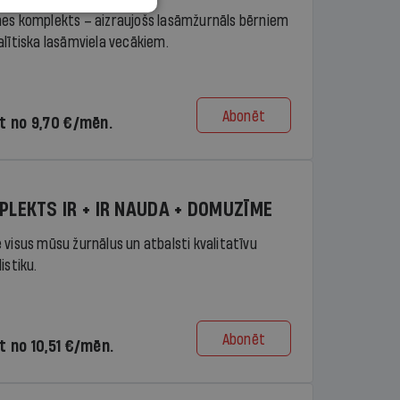
es komplekts – aizraujošs lasāmžurnāls bērniem
alītiska lasāmviela vecākiem.
Abonēt
t no 9,70 €/mēn.
PLEKTS IR + IR NAUDA + DOMUZĪME
 visus mūsu žurnālus un atbalsti kvalitatīvu
istiku.
Abonēt
t no 10,51 €/mēn.