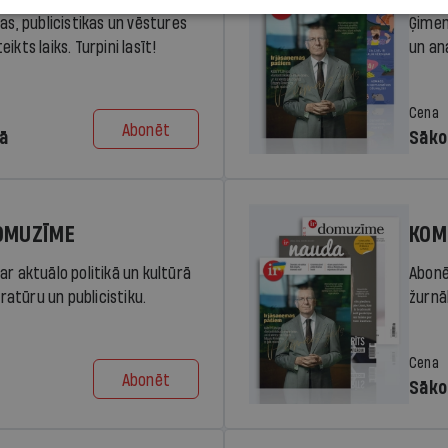
ras, publicistikas un vēstures
Ģimen
ikts laiks. Turpini lasīt!
un an
Cena
Abonēt
dā
Sāko
DOMUZĪME
KOM
ar aktuālo politikā un kultūrā
Abonē
eratūru un publicistiku.
žurnāl
Cena
Abonēt
Sāko