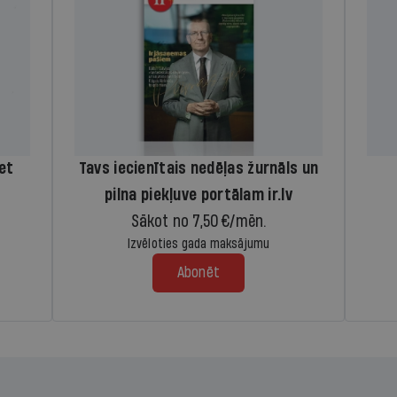
iet
Tavs iecienītais nedēļas žurnāls un
pilna piekļuve portālam ir.lv
Sākot no 7,50 €/mēn.
Izvēloties gada maksājumu
Abonēt