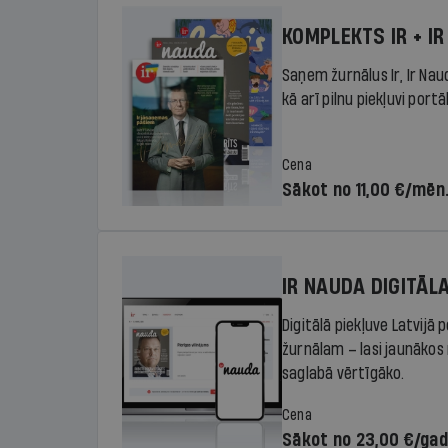
KOMPLEKTS IR + IR
Saņem žurnālus Ir, Ir Nau
kā arī pilnu piekļuvi portā
Cena
Sākot no 11,00 €/mēn
IR NAUDA DIGITĀL
Digitālā piekļuve Latvijā
žurnālam – lasi jaunākos 
saglabā vērtīgāko.
Cena
Sākot no 23,00 €/ga