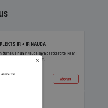
us
PLEKTS IR + IR NAUDA
 žurnālus Ir un Ir Nauda savā pastkastītē, kā arī
×
piekļuvi portāla ir.lv saturam.
ī vienmēr var
Abonēt
t no 9,10 €/mēn.
PLEKTS IR + LASIS