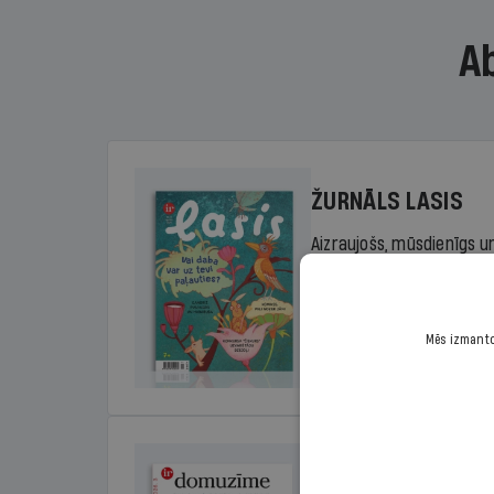
A
ŽURNĀLS LASIS
Aizraujošs, mūsdienīgs un
sākumskolas vecuma bērn
rada lasītprieku.
Mēs izmantoj
Cena
Sākot no 29,00 €/ga
DOMUZĪME