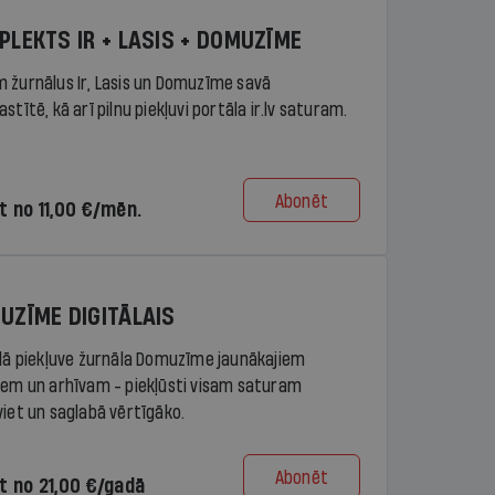
PLEKTS IR + LASIS + DOMUZĪME
 žurnālus Ir, Lasis un Domuzīme savā
stītē, kā arī pilnu piekļuvi portāla ir.lv saturam.
Abonēt
t no 11,00 €/mēn.
UZĪME DIGITĀLAIS
ālā piekļuve žurnāla Domuzīme jaunākajiem
iem un arhīvam - piekļūsti visam saturam
viet un saglabā vērtīgāko.
Abonēt
t no 21,00 €/gadā