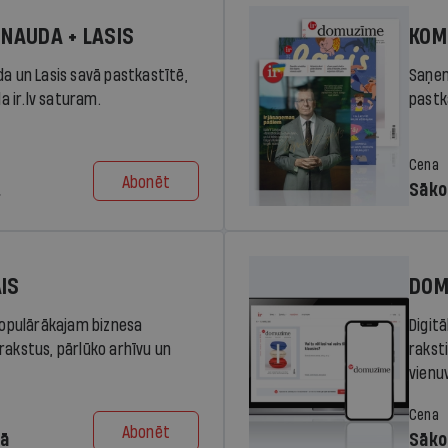
 NAUDA + LASIS
KOM
da un Lasis savā pastkastītē,
Saņem
la ir.lv saturam.
pastka
Cena
Abonēt
.
Sāko
AIS
DOM
 populārākajam biznesa
Digit
rakstus, pārlūko arhīvu un
rakst
vienu
Cena
Abonēt
dā
Sāko