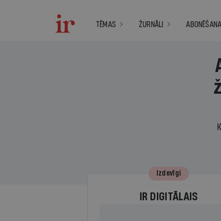
TĒMAS
ŽURNĀLI
ABONĒŠAN
K
Izdevīgi
IR DIGITĀLAIS