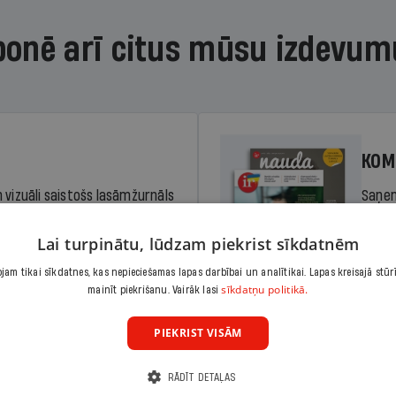
bonē arī citus mūsu izdevum
KOM
 vizuāli saistošs lasāmžurnāls
Saņem
iem. Stiprina lasītprasmi un
pilnu 
Lai turpinātu, lūdzam piekrist sīkdatnēm
am tikai sīkdatnes, kas nepieciešamas lapas darbībai un analītikai. Lapas kreisajā stūr
Cena
sīkdatņu politikā.
Abonēt
mainīt piekrišanu. Vairāk lasi
dā
Sāko
PIEKRIST VISĀM
RĀDĪT DETAĻAS
KOM