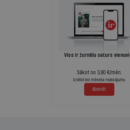
Viss Ir žurnālu saturs vienuv
Sākot no 3,90 €/mēn.
Izvēloties mēneša maksājumu
Abonēt