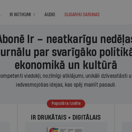
A
IR NOTIKUMI
AUDIO
OLIGARHU SARUNAS
Abonē Ir – neatkarīgu nedēļa
žurnālu par svarīgāko politikā
ekonomikā un kultūrā
ompetenti viedokļi, nozīmīgi atklājumi, unikāli dzīvesstāsti 
iedvesmojošas idejas, kas spēj mainīt pasauli.
Populāra izvēle
IR DRUKĀTAIS + DIGITĀLAIS