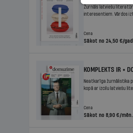
Žurnāls latviešu literatū
interesentiem. Vārdos izte
Cena
Sākot no 24,50 €/ga
KOMPLEKTS IR + 
Neatkarīga žurnālistika p
kopā ar izcilu latviešu lit
Cena
Sākot no 8,90 €/mēn.