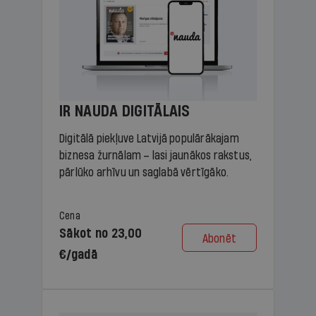
IR NAUDA DIGITĀLAIS
Digitālā piekļuve Latvijā populārākajam
biznesa žurnālam – lasi jaunākos rakstus,
pārlūko arhīvu un saglabā vērtīgāko.
Cena
Sākot no 23,00
Abonēt
€/gadā