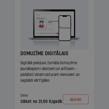
DOMUZĪME DIGITĀLAIS
Digitālā piekļuve žurnāla Domuzīme
jaunākajiem rakstiem un arhīvam -
piekļūsti visam saturam vienuviet un
saglabā vērtīgāko.
Cena
Abonēt
Sākot no 21,00 €/gadā