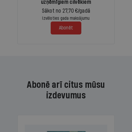
uzņēmīgiem cilvēkiem
Sākot no 27,70 €/gadā
Izvēloties gada maksājumu
Abonēt
Abonē arī citus mūsu
izdevumus