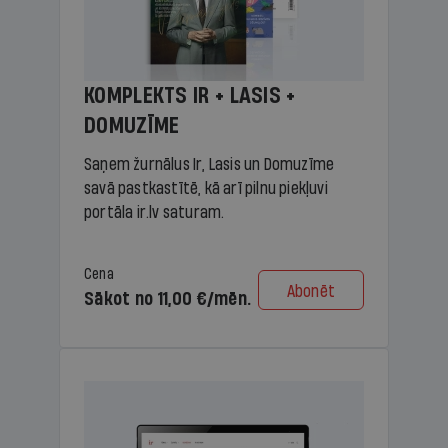
KOMPLEKTS IR + LASIS +
DOMUZĪME
Saņem žurnālus Ir, Lasis un Domuzīme
savā pastkastītē, kā arī pilnu piekļuvi
portāla ir.lv saturam.
Cena
Abonēt
Sākot no 11,00 €/mēn.