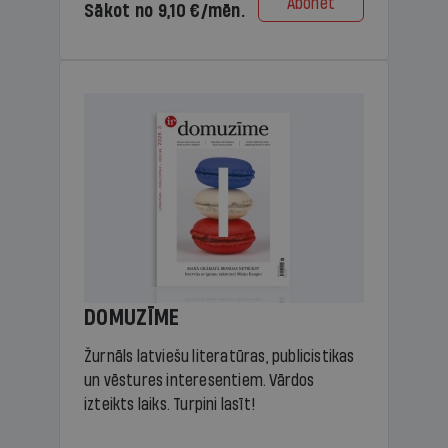
Abonēt
Sākot no 9,10 €/mēn.
DOMUZĪME
Žurnāls latviešu literatūras, publicistikas
un vēstures interesentiem. Vārdos
izteikts laiks. Turpini lasīt!