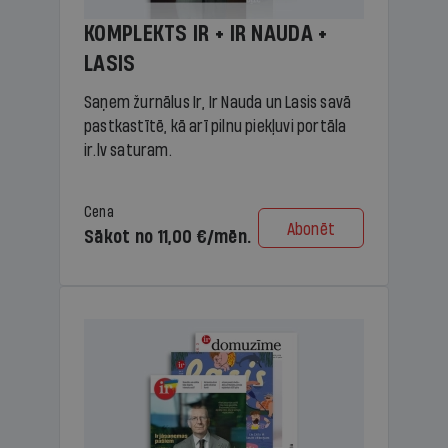
KOMPLEKTS IR + IR NAUDA +
LASIS
Saņem žurnālus Ir, Ir Nauda un Lasis savā
pastkastītē, kā arī pilnu piekļuvi portāla
ir.lv saturam.
Cena
Abonēt
Sākot no 11,00 €/mēn.