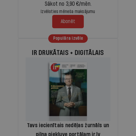
Sākot no 3,90 €/mēn.
Izvēloties mēneša maksājumu
Abonēt
Populāra izvēle
IR DRUKĀTAIS + DIGITĀLAIS
Tavs iecienītais nedēļas žurnāls un
pilna piekļuve portālam ir.lv