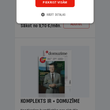
PIEKRIST VISĀM
lasāmviela vecākiem.
RĀDĪT DETAĻAS
Cena
Abonēt
Sākot no 9,70 €/mēn.
KOMPLEKTS IR + DOMUZĪME