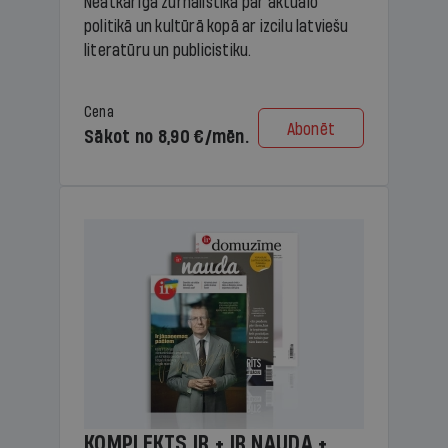
Neatkarīga žurnālistika par aktuālo
politikā un kultūrā kopā ar izcilu latviešu
literatūru un publicistiku.
Cena
Abonēt
Sākot no 8,90 €/mēn.
KOMPLEKTS IR + IR NAUDA +