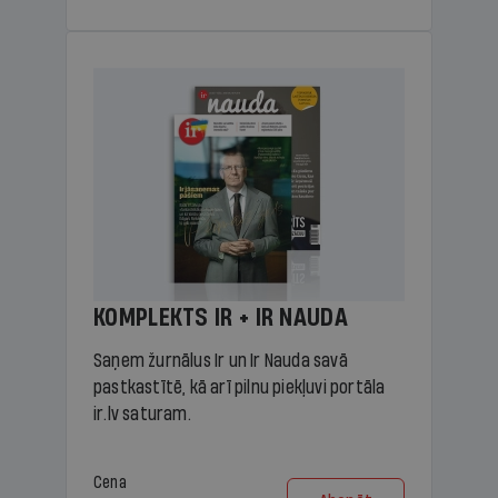
KOMPLEKTS IR + IR NAUDA
Saņem žurnālus Ir un Ir Nauda savā
pastkastītē, kā arī pilnu piekļuvi portāla
ir.lv saturam.
Cena