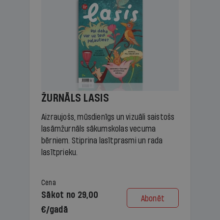
ŽURNĀLS LASIS
Aizraujošs, mūsdienīgs un vizuāli saistošs
lasāmžurnāls sākumskolas vecuma
bērniem. Stiprina lasītprasmi un rada
lasītprieku.
Cena
Sākot no 29,00
Abonēt
€/gadā