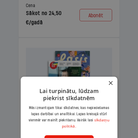
Cena
Sākot no 24,50
Abonēt
€/gadā
×
Lai turpinātu, lūdzam
piekrist sīkdatnēm
Mēs izmantojam tikai sīkdatnes, kas nepieciešamas
lapas darbībai un analītikai. Lapas kreisajā stūrī
KOMPLEKTS IR + LASIS
sīkdatņu
vienmēr var mainīt piekrišanu. Vairāk lasi
politikā.
Ģimenes komplekts – aizraujošs
lasāmžurnāls bērniem un analītiska