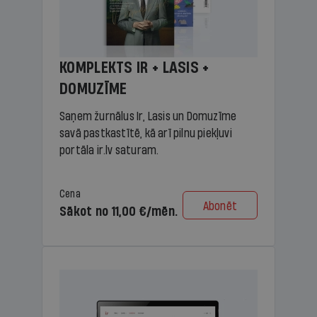
KOMPLEKTS IR + LASIS +
DOMUZĪME
Saņem žurnālus Ir, Lasis un Domuzīme
savā pastkastītē, kā arī pilnu piekļuvi
portāla ir.lv saturam.
Cena
Abonēt
Sākot no 11,00 €/mēn.