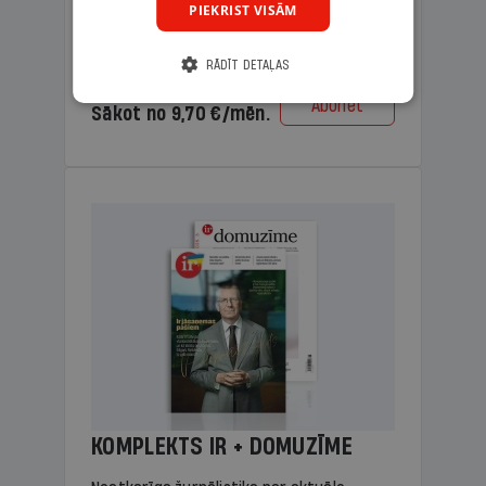
PIEKRIST VISĀM
lasāmviela vecākiem.
RĀDĪT DETAĻAS
Cena
Abonēt
Sākot no 9,70 €/mēn.
KOMPLEKTS IR + DOMUZĪME