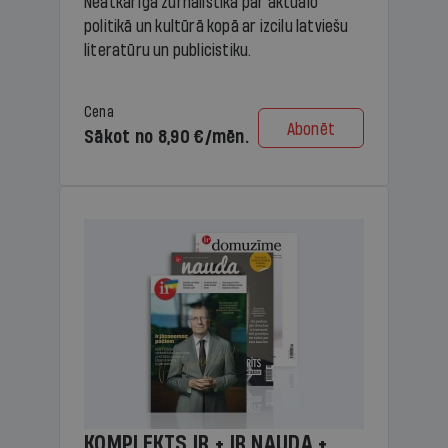
Neatkarīga žurnālistika par aktuālo
politikā un kultūrā kopā ar izcilu latviešu
literatūru un publicistiku.
Cena
Abonēt
Sākot no 8,90 €/mēn.
KOMPLEKTS IR + IR NAUDA +