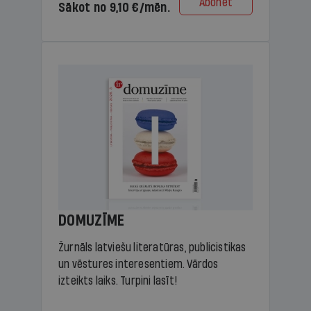
Abonēt
Sākot no 9,10 €/mēn.
DOMUZĪME
Žurnāls latviešu literatūras, publicistikas
un vēstures interesentiem. Vārdos
izteikts laiks. Turpini lasīt!