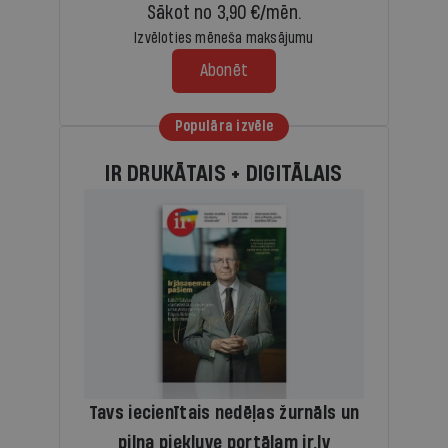
Sākot no 3,90 €/mēn.
Izvēloties mēneša maksājumu
Abonēt
Populāra izvēle
IR DRUKĀTAIS + DIGITĀLAIS
Tavs iecienītais nedēļas žurnāls un
pilna piekļuve portālam ir.lv