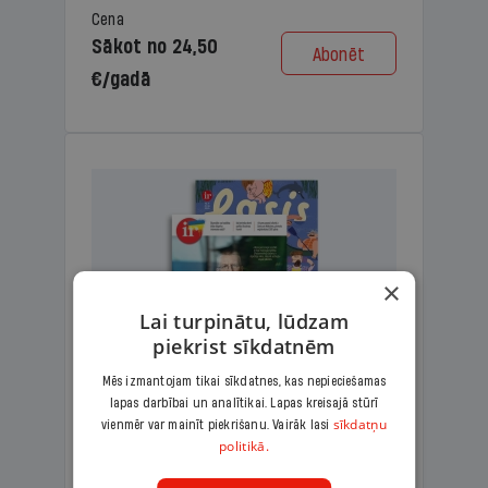
Cena
Sākot no 24,50
Abonēt
€/gadā
×
Lai turpinātu, lūdzam
piekrist sīkdatnēm
Mēs izmantojam tikai sīkdatnes, kas nepieciešamas
lapas darbībai un analītikai. Lapas kreisajā stūrī
KOMPLEKTS IR + LASIS
sīkdatņu
vienmēr var mainīt piekrišanu. Vairāk lasi
politikā.
Ģimenes komplekts – aizraujošs
lasāmžurnāls bērniem un analītiska