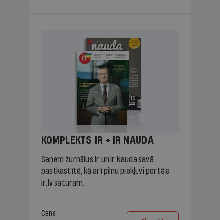
KOMPLEKTS IR + IR NAUDA
Saņem žurnālus Ir un Ir Nauda savā
pastkastītē, kā arī pilnu piekļuvi portāla
ir.lv saturam.
Cena