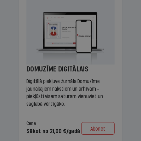
DOMUZĪME DIGITĀLAIS
Digitālā piekļuve žurnāla Domuzīme
jaunākajiem rakstiem un arhīvam -
piekļūsti visam saturam vienuviet un
saglabā vērtīgāko.
Cena
Abonēt
Sākot no 21,00 €/gadā