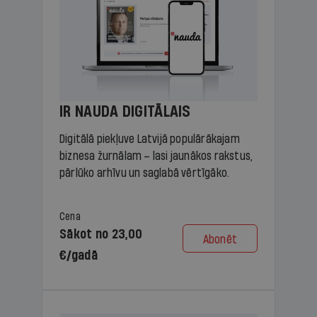
IR NAUDA DIGITĀLAIS
Digitālā piekļuve Latvijā populārākajam
biznesa žurnālam – lasi jaunākos rakstus,
pārlūko arhīvu un saglabā vērtīgāko.
Cena
Sākot no 23,00
Abonēt
€/gadā