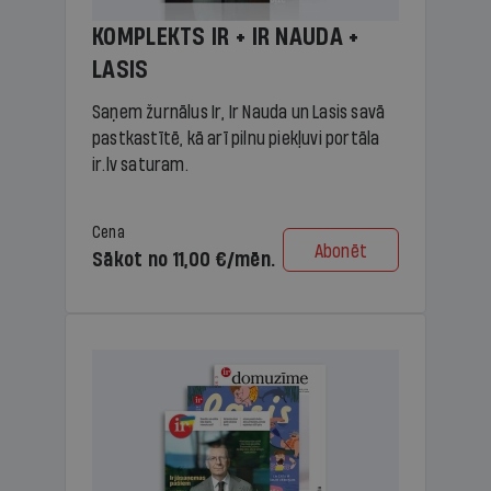
KOMPLEKTS IR + IR NAUDA +
LASIS
Saņem žurnālus Ir, Ir Nauda un Lasis savā
pastkastītē, kā arī pilnu piekļuvi portāla
ir.lv saturam.
Cena
Abonēt
Sākot no 11,00 €/mēn.