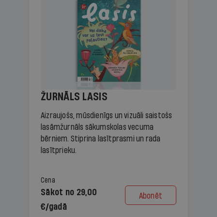
ŽURNĀLS LASIS
Aizraujošs, mūsdienīgs un vizuāli saistošs
lasāmžurnāls sākumskolas vecuma
bērniem. Stiprina lasītprasmi un rada
lasītprieku.
Cena
Sākot no 29,00
Abonēt
€/gadā