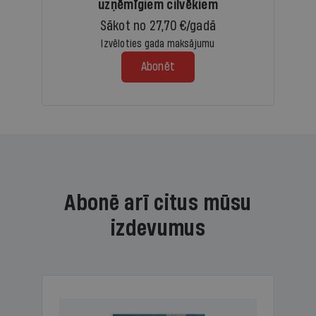
uzņēmīgiem cilvēkiem
Sākot no 27,70 €/gadā
Izvēloties gada maksājumu
Abonēt
Abonē arī citus mūsu
izdevumus