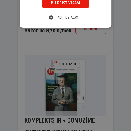
PIEKRIST VISĀM
lasāmviela vecākiem.
RĀDĪT DETAĻAS
Cena
Abonēt
Sākot no 9,70 €/mēn.
KOMPLEKTS IR + DOMUZĪME