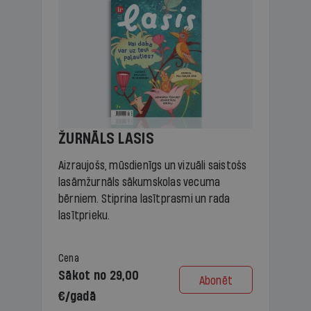
ŽURNĀLS LASIS
Aizraujošs, mūsdienīgs un vizuāli saistošs
lasāmžurnāls sākumskolas vecuma
bērniem. Stiprina lasītprasmi un rada
lasītprieku.
Cena
Sākot no 29,00
Abonēt
€/gadā