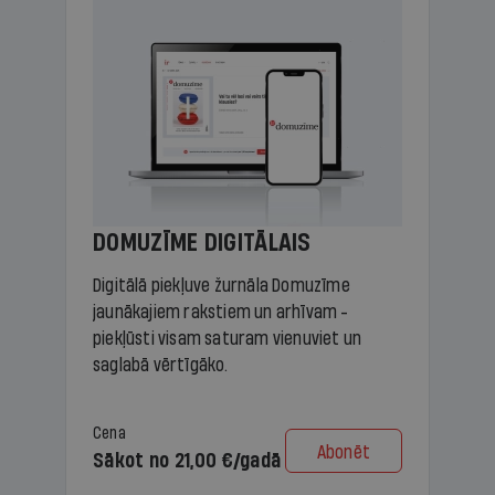
DOMUZĪME DIGITĀLAIS
Digitālā piekļuve žurnāla Domuzīme
jaunākajiem rakstiem un arhīvam -
piekļūsti visam saturam vienuviet un
saglabā vērtīgāko.
Cena
Abonēt
Sākot no 21,00 €/gadā