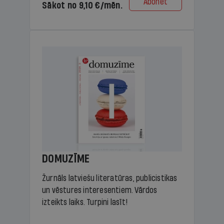
Abonēt
Sākot no 9,10 €/mēn.
DOMUZĪME
Žurnāls latviešu literatūras, publicistikas
un vēstures interesentiem. Vārdos
izteikts laiks. Turpini lasīt!