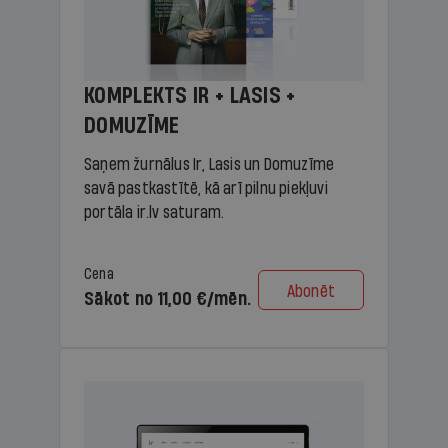
KOMPLEKTS IR + LASIS +
DOMUZĪME
Saņem žurnālus Ir, Lasis un Domuzīme
savā pastkastītē, kā arī pilnu piekļuvi
portāla ir.lv saturam.
Cena
Abonēt
Sākot no 11,00 €/mēn.