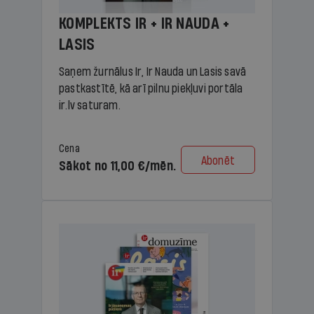
KOMPLEKTS IR + IR NAUDA +
LASIS
Saņem žurnālus Ir, Ir Nauda un Lasis savā
pastkastītē, kā arī pilnu piekļuvi portāla
ir.lv saturam.
Cena
Abonēt
Sākot no 11,00 €/mēn.