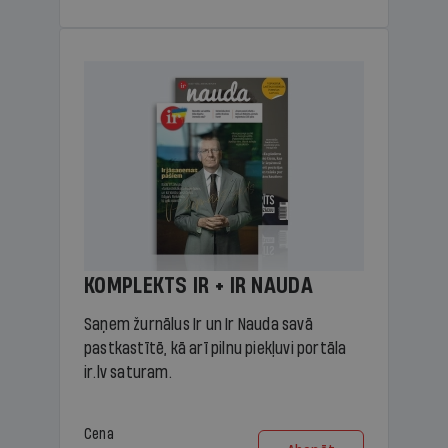
KOMPLEKTS IR + IR NAUDA
Saņem žurnālus Ir un Ir Nauda savā
pastkastītē, kā arī pilnu piekļuvi portāla
ir.lv saturam.
Cena