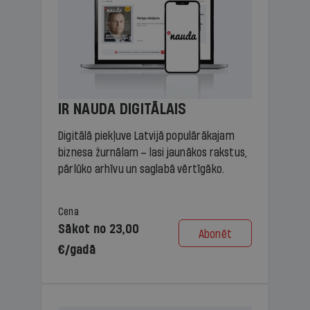
IR NAUDA DIGITĀLAIS
Digitālā piekļuve Latvijā populārākajam
biznesa žurnālam – lasi jaunākos rakstus,
pārlūko arhīvu un saglabā vērtīgāko.
Cena
Sākot no 23,00
Abonēt
€/gadā