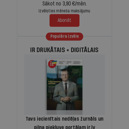
Sākot no 3,90 €/mēn.
Izvēloties mēneša maksājumu
Abonēt
Populāra izvēle
IR DRUKĀTAIS + DIGITĀLAIS
Tavs iecienītais nedēļas žurnāls un
pilna piekļuve portālam ir.lv