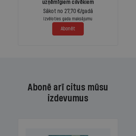
uzņēmīgiem cilvēkiem
Sākot no 27,70 €/gadā
Izvēloties gada maksājumu
Abonēt
Abonē arī citus mūsu
izdevumus