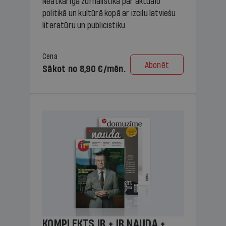
Neatkarīga žurnālistika par aktuālo
politikā un kultūrā kopā ar izcilu latviešu
literatūru un publicistiku.
Cena
Abonēt
Sākot no 8,90 €/mēn.
KOMPLEKTS IR + IR NAUDA +