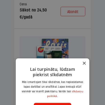
Cena
Sākot no 24,50
Abonēt
€/gadā
×
Lai turpinātu, lūdzam
piekrist sīkdatnēm
Mēs izmantojam tikai sīkdatnes, kas nepieciešamas
lapas darbībai un analītikai. Lapas kreisajā stūrī
KOMPLEKTS IR + LASIS
sīkdatņu
vienmēr var mainīt piekrišanu. Vairāk lasi
politikā.
Ģimenes komplekts – aizraujošs
lasāmžurnāls bērniem un analītiska