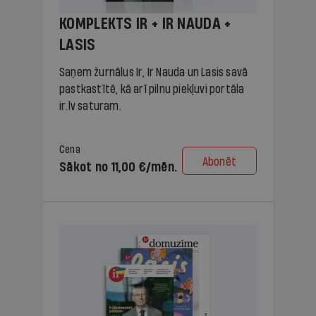
KOMPLEKTS IR + IR NAUDA +
LASIS
Saņem žurnālus Ir, Ir Nauda un Lasis savā
pastkastītē, kā arī pilnu piekļuvi portāla
ir.lv saturam.
Cena
Abonēt
Sākot no 11,00 €/mēn.