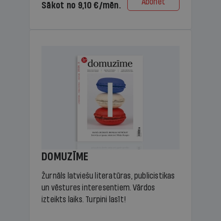
Abonēt
Sākot no 9,10 €/mēn.
DOMUZĪME
Žurnāls latviešu literatūras, publicistikas
un vēstures interesentiem. Vārdos
izteikts laiks. Turpini lasīt!