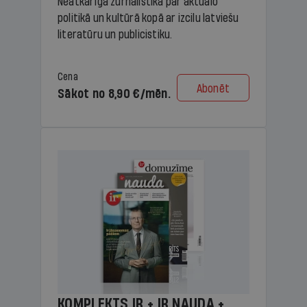
Neatkarīga žurnālistika par aktuālo
politikā un kultūrā kopā ar izcilu latviešu
literatūru un publicistiku.
Cena
Abonēt
Sākot no 8,90 €/mēn.
KOMPLEKTS IR + IR NAUDA +