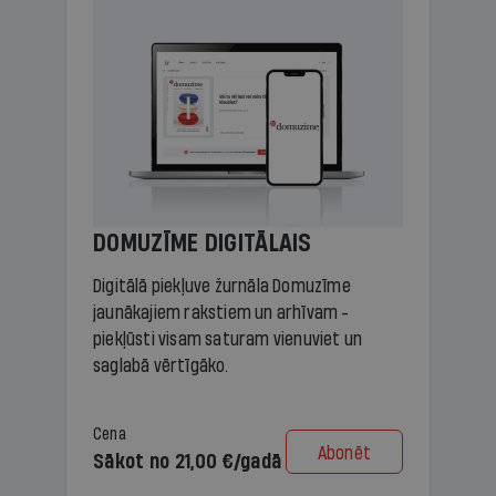
DOMUZĪME DIGITĀLAIS
Digitālā piekļuve žurnāla Domuzīme
jaunākajiem rakstiem un arhīvam -
piekļūsti visam saturam vienuviet un
saglabā vērtīgāko.
Cena
Abonēt
Sākot no 21,00 €/gadā