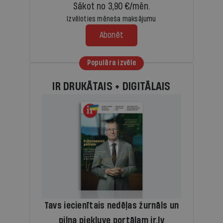
Sākot no 3,90 €/mēn.
Izvēloties mēneša maksājumu
Abonēt
Populāra izvēle
IR DRUKĀTAIS + DIGITĀLAIS
Tavs iecienītais nedēļas žurnāls un
pilna piekļuve portālam ir.lv