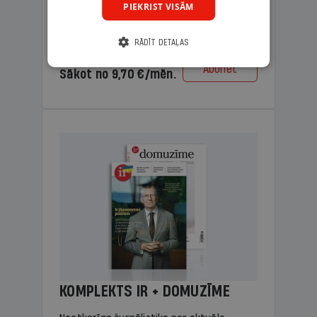
PIEKRIST VISĀM
lasāmviela vecākiem.
RĀDĪT DETAĻAS
Cena
Abonēt
Sākot no 9,70 €/mēn.
KOMPLEKTS IR + DOMUZĪME