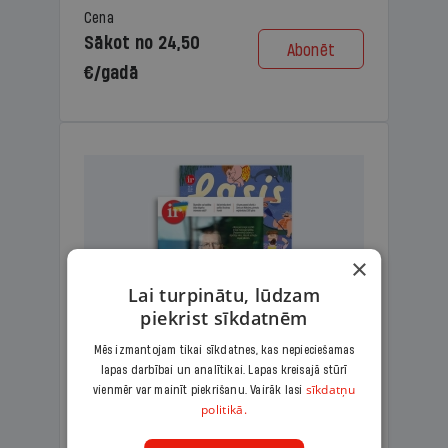
Cena
Sākot no 24,50
Abonēt
€/gadā
×
Lai turpinātu, lūdzam
piekrist sīkdatnēm
Mēs izmantojam tikai sīkdatnes, kas nepieciešamas
lapas darbībai un analītikai. Lapas kreisajā stūrī
KOMPLEKTS IR + LASIS
sīkdatņu
vienmēr var mainīt piekrišanu. Vairāk lasi
politikā.
Ģimenes komplekts – aizraujošs
lasāmžurnāls bērniem un analītiska