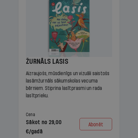
ŽURNĀLS LASIS
Aizraujošs, mūsdienīgs un vizuāli saistošs
lasāmžurnāls sākumskolas vecuma
bērniem. Stiprina lasītprasmi un rada
lasītprieku.
Cena
Sākot no 29,00
Abonēt
€/gadā