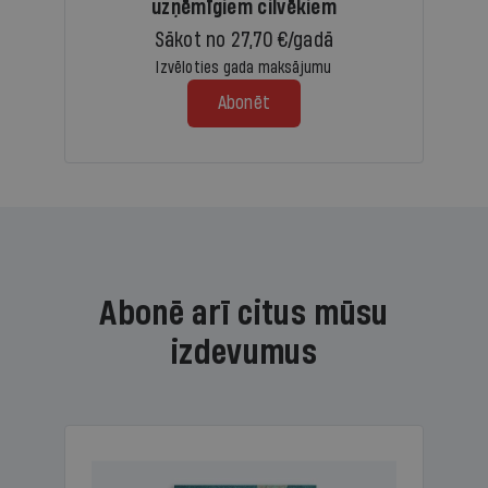
uzņēmīgiem cilvēkiem
Sākot no 27,70 €/gadā
Izvēloties gada maksājumu
Abonēt
Abonē arī citus mūsu
izdevumus