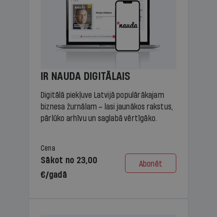
IR NAUDA DIGITĀLAIS
Digitālā piekļuve Latvijā populārākajam
biznesa žurnālam – lasi jaunākos rakstus,
pārlūko arhīvu un saglabā vērtīgāko.
Cena
Sākot no 23,00
Abonēt
€/gadā