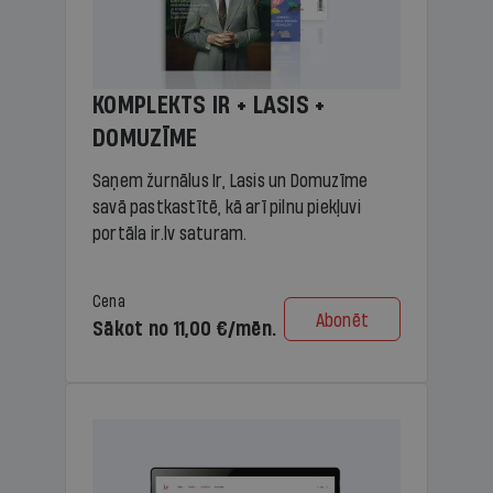
KOMPLEKTS IR + LASIS +
DOMUZĪME
Saņem žurnālus Ir, Lasis un Domuzīme
savā pastkastītē, kā arī pilnu piekļuvi
portāla ir.lv saturam.
Cena
Abonēt
Sākot no 11,00 €/mēn.