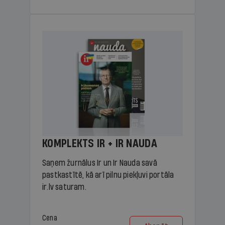
KOMPLEKTS IR + IR NAUDA
Saņem žurnālus Ir un Ir Nauda savā
pastkastītē, kā arī pilnu piekļuvi portāla
ir.lv saturam.
Cena