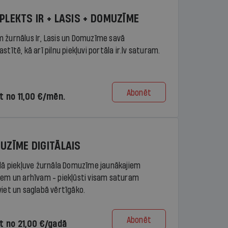
PLEKTS IR + LASIS + DOMUZĪME
 žurnālus Ir, Lasis un Domuzīme savā
stītē, kā arī pilnu piekļuvi portāla ir.lv saturam.
Abonēt
t no 11,00 €/mēn.
UZĪME DIGITĀLAIS
ālā piekļuve žurnāla Domuzīme jaunākajiem
iem un arhīvam - piekļūsti visam saturam
viet un saglabā vērtīgāko.
Abonēt
t no 21,00 €/gadā