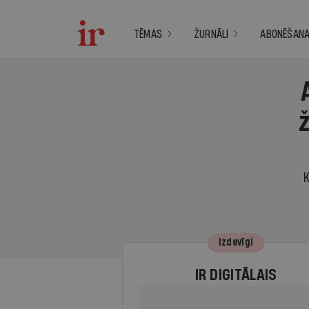
TĒMAS
ŽURNĀLI
ABONĒŠAN
K
Izdevīgi
IR DIGITĀLAIS