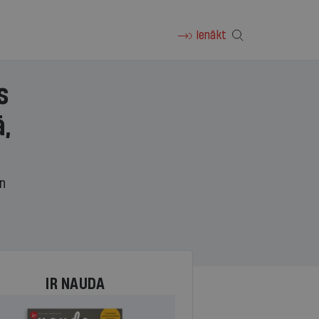
Ienākt
s
,
un
IR NAUDA