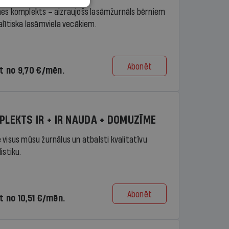
es komplekts – aizraujošs lasāmžurnāls bērniem
alītiska lasāmviela vecākiem.
Abonēt
t no 9,70 €/mēn.
PLEKTS IR + IR NAUDA + DOMUZĪME
 visus mūsu žurnālus un atbalsti kvalitatīvu
istiku.
Abonēt
t no 10,51 €/mēn.