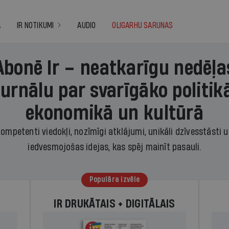
A
IR NOTIKUMI
AUDIO
OLIGARHU SARUNAS
Abonē Ir – neatkarīgu nedēļa
žurnālu par svarīgāko politikā
ekonomikā un kultūrā
ompetenti viedokļi, nozīmīgi atklājumi, unikāli dzīvesstāsti 
iedvesmojošas idejas, kas spēj mainīt pasauli.
Populāra izvēle
IR DRUKĀTAIS + DIGITĀLAIS