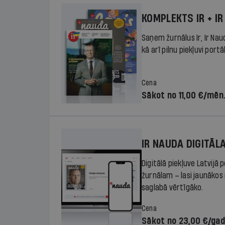
KOMPLEKTS IR + IR
Saņem žurnālus Ir, Ir Nau
kā arī pilnu piekļuvi portā
Cena
Sākot no 11,00 €/mēn
IR NAUDA DIGITĀL
Digitālā piekļuve Latvijā
žurnālam – lasi jaunākos 
saglabā vērtīgāko.
Cena
Sākot no 23,00 €/ga