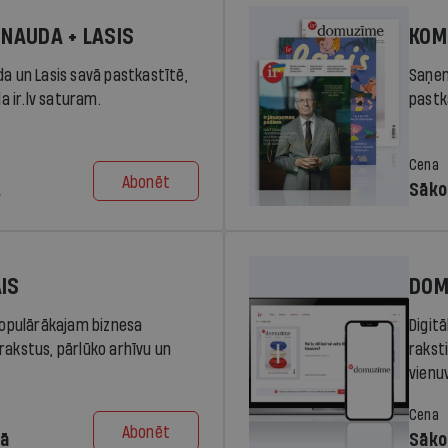
 NAUDA + LASIS
KOM
da un Lasis savā pastkastītē,
Saņem
la ir.lv saturam.
pastka
Cena
Abonēt
.
Sāko
AIS
DOM
 populārākajam biznesa
Digit
rakstus, pārlūko arhīvu un
rakst
vienu
Cena
Abonēt
dā
Sāko