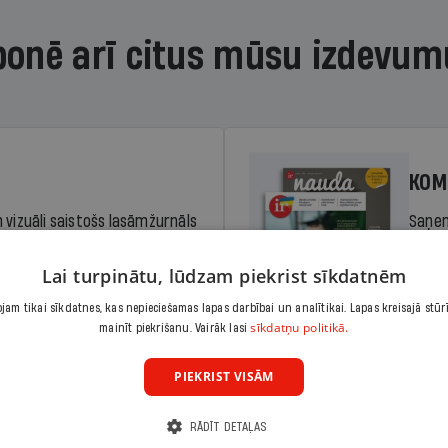
bonē arī citus mūsu izdevum
KOM
 vizuāli saistošs lasāmžurnāls
Saņem
iem. Stiprina lasītprasmi un
pilnu 
Lai turpinātu, lūdzam piekrist sīkdatnēm
am tikai sīkdatnes, kas nepieciešamas lapas darbībai un analītikai. Lapas kreisajā stūr
Cena
sīkdatņu politikā.
Abonēt
mainīt piekrišanu. Vairāk lasi
dā
Sāko
PIEKRIST VISĀM
RĀDĪT DETAĻAS
KOM