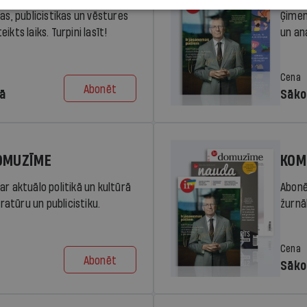
ras, publicistikas un vēstures
Ģimen
ikts laiks. Turpini lasīt!
un an
Cena
Abonēt
dā
Sāko
DOMUZĪME
KOM
ar aktuālo politikā un kultūrā
Abonē
eratūru un publicistiku.
žurnāl
Cena
Abonēt
Sāko