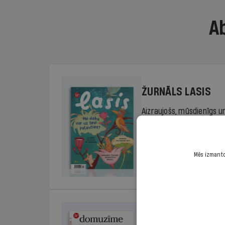
A
ŽURNĀLS LASIS
Aizraujošs, mūsdienīgs un
sākumskolas vecuma bērn
rada lasītprieku.
Mēs izmantoj
Cena
Sākot no 29,00 €/ga
DOMUZĪME