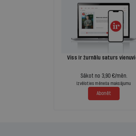
Viss Ir žurnālu saturs vienuv
Sākot no 3,90 €/mēn.
Izvēloties mēneša maksājumu
Abonēt