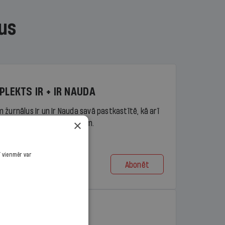
us
PLEKTS IR + IR NAUDA
 žurnālus Ir un Ir Nauda savā pastkastītē, kā arī
×
piekļuvi portāla ir.lv saturam.
ī vienmēr var
Abonēt
t no 9,10 €/mēn.
PLEKTS IR + LASIS