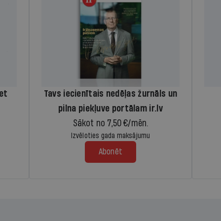
iet
Tavs iecienītais nedēļas žurnāls un
pilna piekļuve portālam ir.lv
Sākot no 7,50 €/mēn.
Izvēloties gada maksājumu
Abonēt