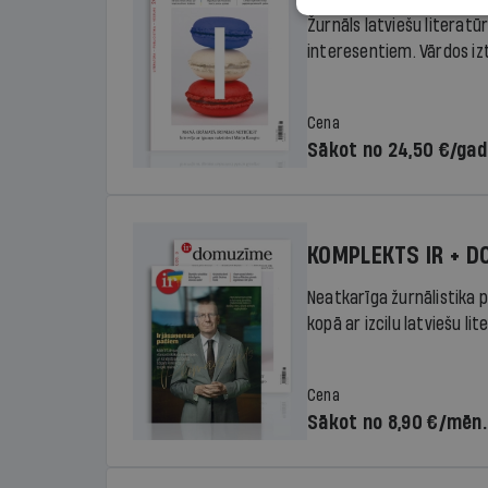
Žurnāls latviešu literatū
interesentiem. Vārdos izte
Cena
Sākot no 24,50 €/ga
KOMPLEKTS IR + 
Neatkarīga žurnālistika p
kopā ar izcilu latviešu lit
Cena
Sākot no 8,90 €/mēn.