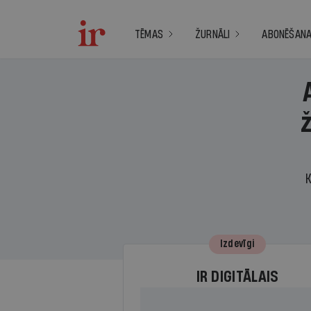
TĒMAS
ŽURNĀLI
ABONĒŠAN
K
Izdevīgi
IR DIGITĀLAIS