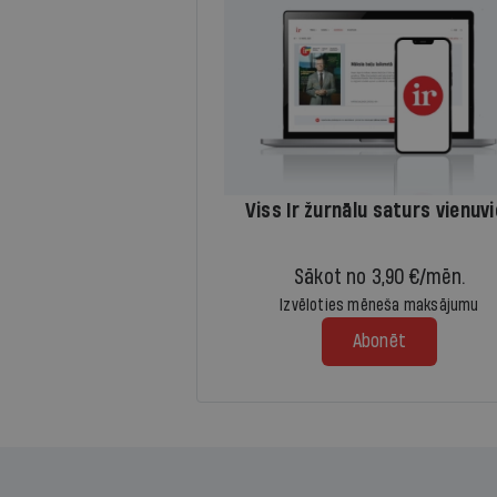
Viss Ir žurnālu saturs vienuv
Sākot no 3,90 €/mēn.
Izvēloties mēneša maksājumu
Abonēt