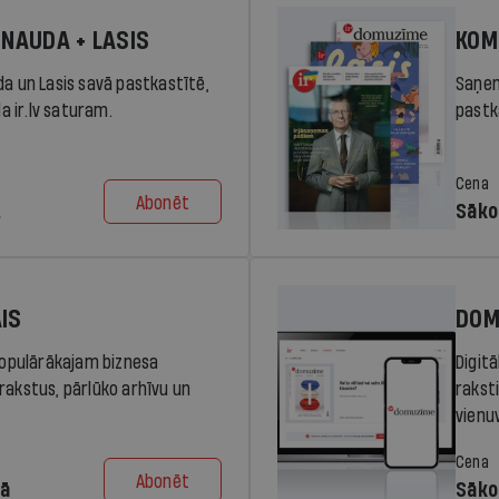
 NAUDA + LASIS
KOM
da un Lasis savā pastkastītē,
Saņem
la ir.lv saturam.
pastka
Cena
Abonēt
.
Sāko
AIS
DOM
 populārākajam biznesa
Digit
rakstus, pārlūko arhīvu un
rakst
vienu
Cena
Abonēt
dā
Sāko