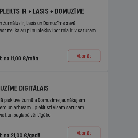
PLEKTS IR + LASIS + DOMUZĪME
 žurnālus Ir, Lasis un Domuzīme savā
stītē, kā arī pilnu piekļuvi portāla ir.lv saturam.
Abonēt
t no 11,00 €/mēn.
UZĪME DIGITĀLAIS
ālā piekļuve žurnāla Domuzīme jaunākajiem
iem un arhīvam - piekļūsti visam saturam
viet un saglabā vērtīgāko.
Abonēt
t no 21,00 €/gadā