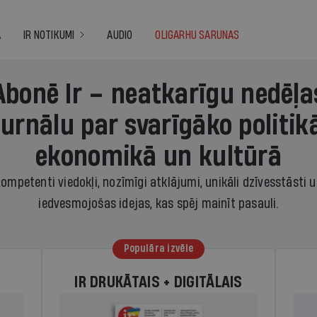
A
IR NOTIKUMI
AUDIO
OLIGARHU SARUNAS
Abonē Ir – neatkarīgu nedēļa
žurnālu par svarīgāko politikā
ekonomikā un kultūrā
ompetenti viedokļi, nozīmīgi atklājumi, unikāli dzīvesstāsti 
iedvesmojošas idejas, kas spēj mainīt pasauli.
Populāra izvēle
IR DRUKĀTAIS + DIGITĀLAIS