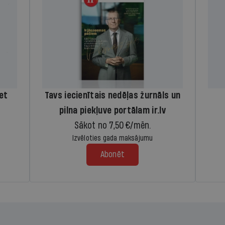
iet
Tavs iecienītais nedēļas žurnāls un
pilna piekļuve portālam ir.lv
Sākot no 7,50 €/mēn.
Izvēloties gada maksājumu
Abonēt