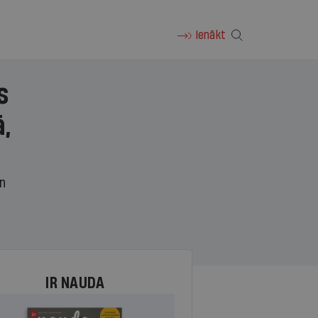
Ienākt
s
,
un
IR NAUDA