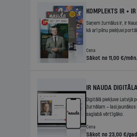
KOMPLEKTS IR + IR
Saņem žurnālus Ir, Ir Nau
kā arī pilnu piekļuvi portā
Cena
Sākot no 11,00 €/mēn
IR NAUDA DIGITĀL
Digitālā piekļuve Latvijā
žurnālam – lasi jaunākos 
saglabā vērtīgāko.
Cena
Sākot no 23,00 €/ga