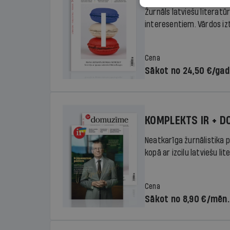
Žurnāls latviešu literatū
interesentiem. Vārdos izte
Cena
Sākot no 24,50 €/ga
KOMPLEKTS IR + 
Neatkarīga žurnālistika p
kopā ar izcilu latviešu lit
Cena
Sākot no 8,90 €/mēn.