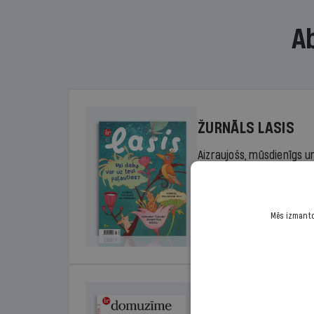
A
ŽURNĀLS LASIS
Aizraujošs, mūsdienīgs un
sākumskolas vecuma bērn
rada lasītprieku.
Mēs izmantoj
Cena
Sākot no 29,00 €/ga
DOMUZĪME