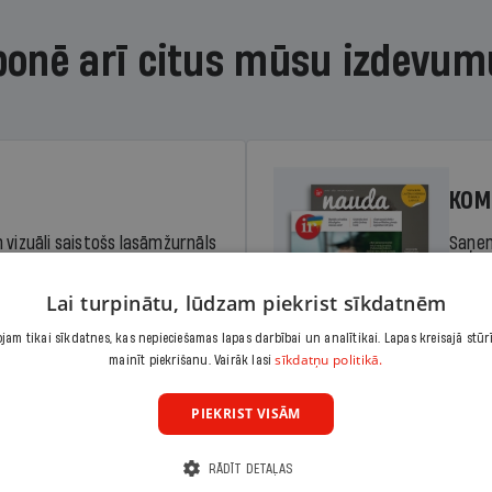
bonē arī citus mūsu izdevum
KOM
 vizuāli saistošs lasāmžurnāls
Saņem
iem. Stiprina lasītprasmi un
pilnu 
Lai turpinātu, lūdzam piekrist sīkdatnēm
am tikai sīkdatnes, kas nepieciešamas lapas darbībai un analītikai. Lapas kreisajā stūr
Cena
sīkdatņu politikā.
Abonēt
mainīt piekrišanu. Vairāk lasi
dā
Sāko
PIEKRIST VISĀM
RĀDĪT DETAĻAS
KOM