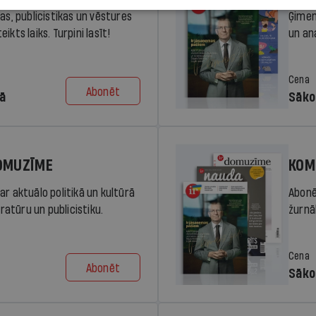
ras, publicistikas un vēstures
Ģimen
ikts laiks. Turpini lasīt!
un an
Cena
Abonēt
dā
Sāko
DOMUZĪME
KOM
ar aktuālo politikā un kultūrā
Abonē
eratūru un publicistiku.
žurnāl
Cena
Abonēt
Sāko