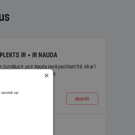
us
PLEKTS IR + IR NAUDA
 žurnālus Ir un Ir Nauda savā pastkastītē, kā arī
×
piekļuvi portāla ir.lv saturam.
ī vienmēr var
Abonēt
t no 9,10 €/mēn.
PLEKTS IR + LASIS