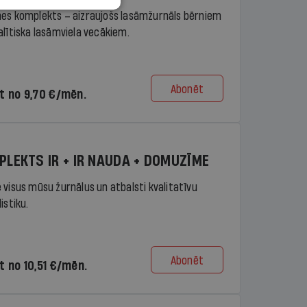
es komplekts – aizraujošs lasāmžurnāls bērniem
alītiska lasāmviela vecākiem.
Abonēt
t no 9,70 €/mēn.
PLEKTS IR + IR NAUDA + DOMUZĪME
 visus mūsu žurnālus un atbalsti kvalitatīvu
istiku.
Abonēt
t no 10,51 €/mēn.