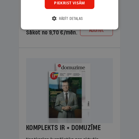
PIEKRIST VISĀM
lasāmviela vecākiem.
RĀDĪT DETAĻAS
Cena
Abonēt
Sākot no 9,70 €/mēn.
KOMPLEKTS IR + DOMUZĪME