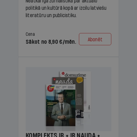
Neatkarīga žurnālistika par aktuālo
politikā un kultūrā kopā ar izcilu latviešu
literatūru un publicistiku.
Cena
Abonēt
Sākot no 8,90 €/mēn.
KOMPLEKTS IR + IR NAUDA +