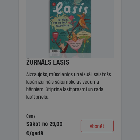
ŽURNĀLS LASIS
Aizraujošs, mūsdienīgs un vizuāli saistošs
lasāmžurnāls sākumskolas vecuma
bērniem. Stiprina lasītprasmi un rada
lasītprieku.
Cena
Sākot no 29,00
Abonēt
€/gadā