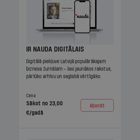
IR NAUDA DIGITĀLAIS
Digitālā piekļuve Latvijā populārākajam
biznesa žurnālam – lasi jaunākos rakstus,
pārlūko arhīvu un saglabā vērtīgāko.
Cena
Sākot no 23,00
Abonēt
€/gadā