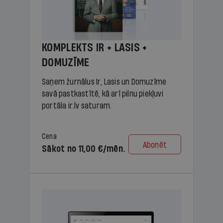
KOMPLEKTS IR + LASIS +
DOMUZĪME
Saņem žurnālus Ir, Lasis un Domuzīme
savā pastkastītē, kā arī pilnu piekļuvi
portāla ir.lv saturam.
Cena
Abonēt
Sākot no 11,00 €/mēn.