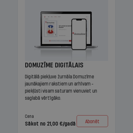
DOMUZĪME DIGITĀLAIS
Digitālā piekļuve žurnāla Domuzīme
jaunākajiem rakstiem un arhīvam -
piekļūsti visam saturam vienuviet un
saglabā vērtīgāko.
Cena
Abonēt
Sākot no 21,00 €/gadā