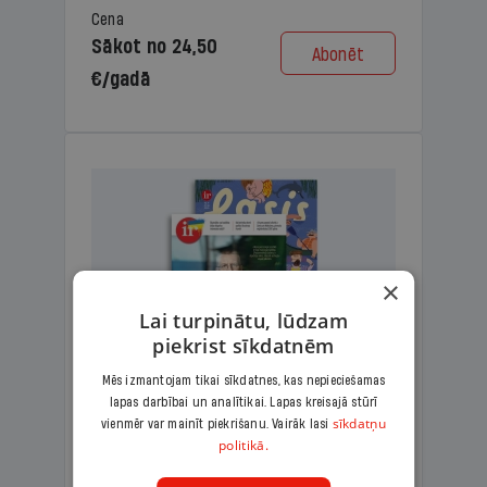
Cena
Sākot no 24,50
Abonēt
€/gadā
×
Lai turpinātu, lūdzam
piekrist sīkdatnēm
Mēs izmantojam tikai sīkdatnes, kas nepieciešamas
lapas darbībai un analītikai. Lapas kreisajā stūrī
KOMPLEKTS IR + LASIS
sīkdatņu
vienmēr var mainīt piekrišanu. Vairāk lasi
politikā.
Ģimenes komplekts – aizraujošs
lasāmžurnāls bērniem un analītiska