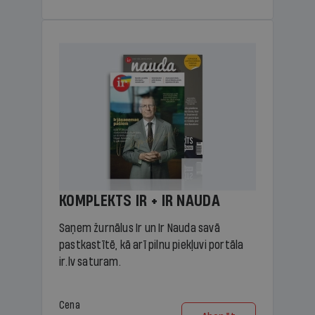
KOMPLEKTS IR + IR NAUDA
Saņem žurnālus Ir un Ir Nauda savā
pastkastītē, kā arī pilnu piekļuvi portāla
ir.lv saturam.
Cena