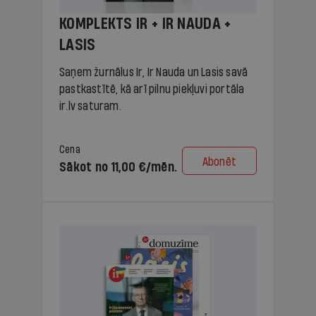
KOMPLEKTS IR + IR NAUDA +
LASIS
Saņem žurnālus Ir, Ir Nauda un Lasis savā
pastkastītē, kā arī pilnu piekļuvi portāla
ir.lv saturam.
Cena
Abonēt
Sākot no 11,00 €/mēn.