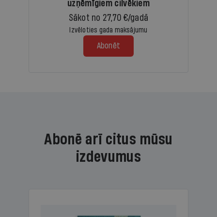
uzņēmīgiem cilvēkiem
Sākot no 27,70 €/gadā
Izvēloties gada maksājumu
Abonēt
Abonē arī citus mūsu
izdevumus