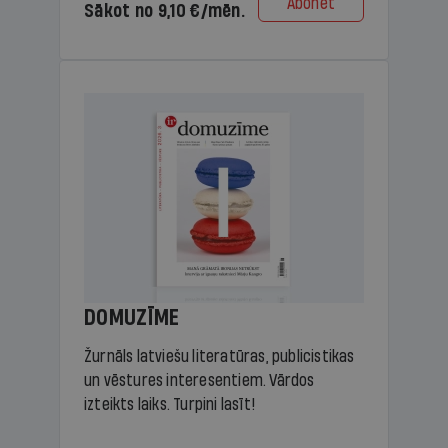
Abonēt
Sākot no 9,10 €/mēn.
DOMUZĪME
Žurnāls latviešu literatūras, publicistikas
un vēstures interesentiem. Vārdos
izteikts laiks. Turpini lasīt!