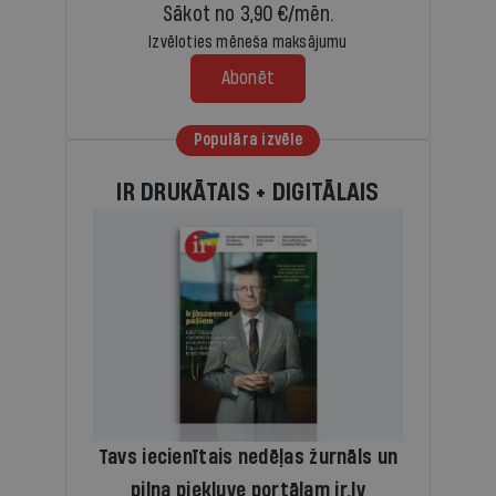
Sākot no 3,90 €/mēn.
Izvēloties mēneša maksājumu
Abonēt
Populāra izvēle
IR DRUKĀTAIS + DIGITĀLAIS
Tavs iecienītais nedēļas žurnāls un
pilna piekļuve portālam ir.lv