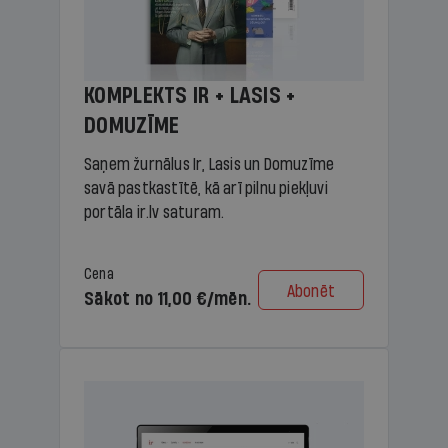
KOMPLEKTS IR + LASIS +
DOMUZĪME
Saņem žurnālus Ir, Lasis un Domuzīme
savā pastkastītē, kā arī pilnu piekļuvi
portāla ir.lv saturam.
Cena
Abonēt
Sākot no 11,00 €/mēn.