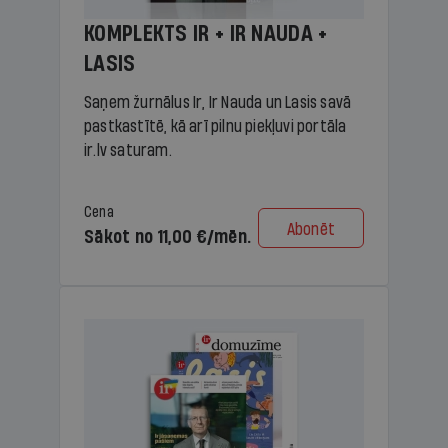
KOMPLEKTS IR + IR NAUDA +
LASIS
Saņem žurnālus Ir, Ir Nauda un Lasis savā
pastkastītē, kā arī pilnu piekļuvi portāla
ir.lv saturam.
Cena
Abonēt
Sākot no 11,00 €/mēn.