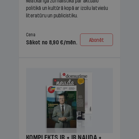
Neatkarīga žurnālistika par aktuālo
politikā un kultūrā kopā ar izcilu latviešu
literatūru un publicistiku.
Cena
Abonēt
Sākot no 8,90 €/mēn.
KOMPLEKTS IR + IR NAUDA +