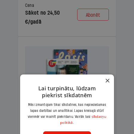
Cena
Sākot no 24,50
Abonēt
€/gadā
×
Lai turpinātu, lūdzam
piekrist sīkdatnēm
Mēs izmantojam tikai sīkdatnes, kas nepieciešamas
lapas darbībai un analītikai. Lapas kreisajā stūrī
KOMPLEKTS IR + LASIS
sīkdatņu
vienmēr var mainīt piekrišanu. Vairāk lasi
politikā.
Ģimenes komplekts – aizraujošs
lasāmžurnāls bērniem un analītiska