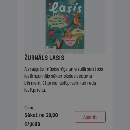
ŽURNĀLS LASIS
Aizraujošs, mūsdienīgs un vizuāli saistošs
lasāmžurnāls sākumskolas vecuma
bērniem. Stiprina lasītprasmi un rada
lasītprieku.
Cena
Sākot no 29,00
Abonēt
€/gadā