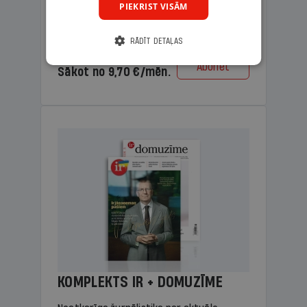
PIEKRIST VISĀM
lasāmviela vecākiem.
RĀDĪT DETAĻAS
Cena
Abonēt
Sākot no 9,70 €/mēn.
KOMPLEKTS IR + DOMUZĪME