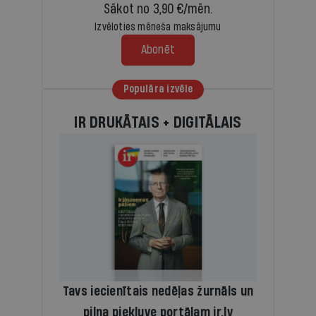
Sākot no 3,90 €/mēn.
Izvēloties mēneša maksājumu
Abonēt
Populāra izvēle
IR DRUKĀTAIS + DIGITĀLAIS
Tavs iecienītais nedēļas žurnāls un
pilna piekļuve portālam ir.lv