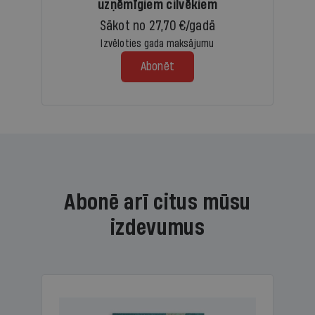
uzņēmīgiem cilvēkiem
Sākot no 27,70 €/gadā
Izvēloties gada maksājumu
Abonēt
Abonē arī citus mūsu
izdevumus