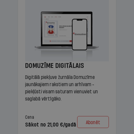
DOMUZĪME DIGITĀLAIS
Digitālā piekļuve žurnāla Domuzīme
jaunākajiem rakstiem un arhīvam -
piekļūsti visam saturam vienuviet un
saglabā vērtīgāko.
Cena
Abonēt
Sākot no 21,00 €/gadā