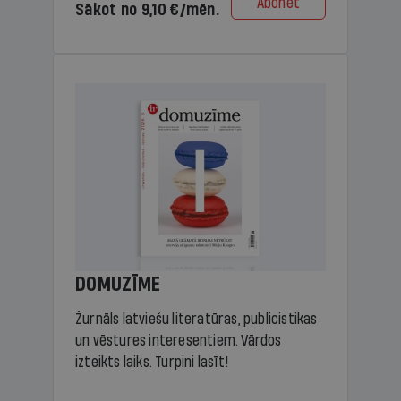
Abonēt
Sākot no 9,10 €/mēn.
DOMUZĪME
Žurnāls latviešu literatūras, publicistikas
un vēstures interesentiem. Vārdos
izteikts laiks. Turpini lasīt!