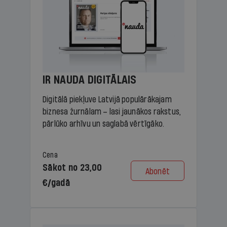
IR NAUDA DIGITĀLAIS
Digitālā piekļuve Latvijā populārākajam
biznesa žurnālam – lasi jaunākos rakstus,
pārlūko arhīvu un saglabā vērtīgāko.
Cena
Sākot no 23,00
Abonēt
€/gadā