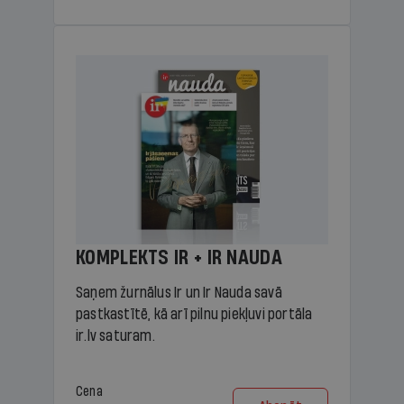
KOMPLEKTS IR + IR NAUDA
Saņem žurnālus Ir un Ir Nauda savā
pastkastītē, kā arī pilnu piekļuvi portāla
ir.lv saturam.
Cena