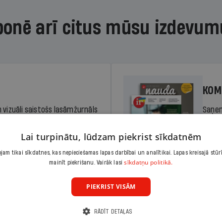
bonē arī citus mūsu izdevum
KOM
 vizuāli saistošs lasāmžurnāls
Saņem
iem. Stiprina lasītprasmi un
pilnu 
Lai turpinātu, lūdzam piekrist sīkdatnēm
am tikai sīkdatnes, kas nepieciešamas lapas darbībai un analītikai. Lapas kreisajā stūr
Cena
sīkdatņu politikā.
Abonēt
mainīt piekrišanu. Vairāk lasi
dā
Sāko
PIEKRIST VISĀM
RĀDĪT DETAĻAS
KOM