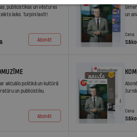
ras, publicistikas un vēstures
Ģimen
ikts laiks. Turpini lasīt!
un an
Cena
Abonēt
dā
Sāko
DOMUZĪME
KOM
ar aktuālo politikā un kultūrā
Abonē
eratūru un publicistiku.
žurnāl
Cena
Abonēt
Sāko