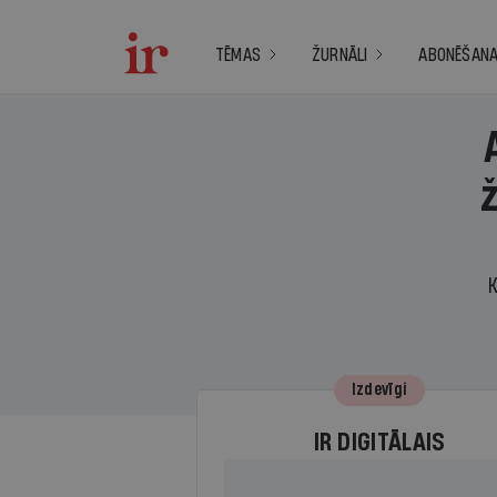
TĒMAS
ŽURNĀLI
ABONĒŠAN
K
Izdevīgi
IR DIGITĀLAIS