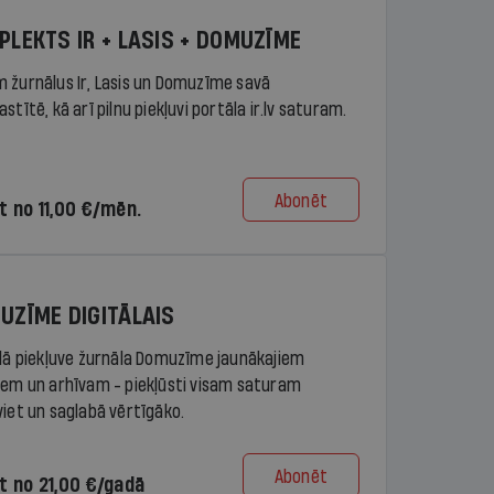
PLEKTS IR + LASIS + DOMUZĪME
 žurnālus Ir, Lasis un Domuzīme savā
stītē, kā arī pilnu piekļuvi portāla ir.lv saturam.
Abonēt
t no 11,00 €/mēn.
UZĪME DIGITĀLAIS
ālā piekļuve žurnāla Domuzīme jaunākajiem
iem un arhīvam - piekļūsti visam saturam
viet un saglabā vērtīgāko.
Abonēt
t no 21,00 €/gadā