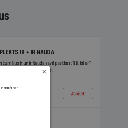
us
PLEKTS IR + IR NAUDA
 žurnālus Ir un Ir Nauda savā pastkastītē, kā arī
×
piekļuvi portāla ir.lv saturam.
ī vienmēr var
Abonēt
t no 9,10 €/mēn.
PLEKTS IR + LASIS