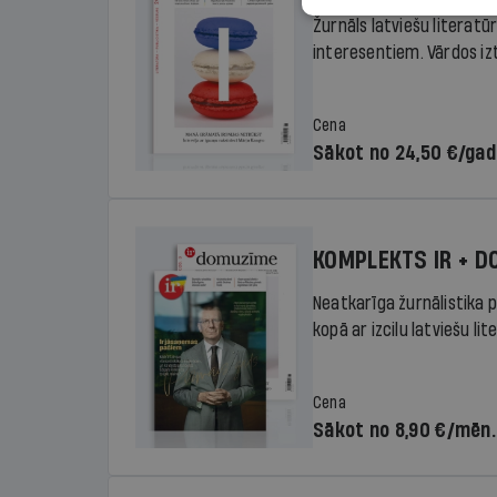
Žurnāls latviešu literatū
interesentiem. Vārdos izte
Cena
Sākot no 24,50 €/ga
KOMPLEKTS IR + 
Neatkarīga žurnālistika p
kopā ar izcilu latviešu lit
Cena
Sākot no 8,90 €/mēn.