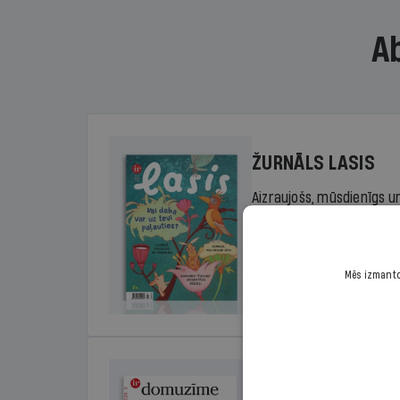
A
ŽURNĀLS LASIS
Aizraujošs, mūsdienīgs un
sākumskolas vecuma bērn
rada lasītprieku.
Mēs izmantoj
Cena
Sākot no 29,00 €/ga
DOMUZĪME