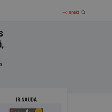
Ienākt
s
,
un
IR NAUDA