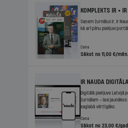
KOMPLEKTS IR + IR
Saņem žurnālus Ir, Ir Nau
kā arī pilnu piekļuvi portā
Cena
Sākot no 11,00 €/mēn
IR NAUDA DIGITĀL
Digitālā piekļuve Latvijā
žurnālam – lasi jaunākos 
saglabā vērtīgāko.
Cena
Sākot no 23,00 €/ga