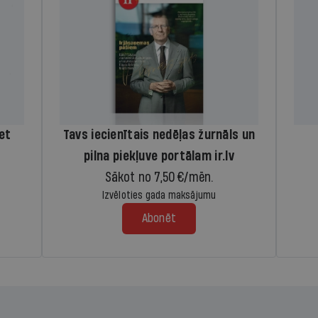
iet
Tavs iecienītais nedēļas žurnāls un
pilna piekļuve portālam ir.lv
Sākot no 7,50 €/mēn.
Izvēloties gada maksājumu
Abonēt