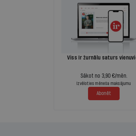
Viss Ir žurnālu saturs vienuv
Sākot no 3,90 €/mēn.
Izvēloties mēneša maksājumu
Abonēt