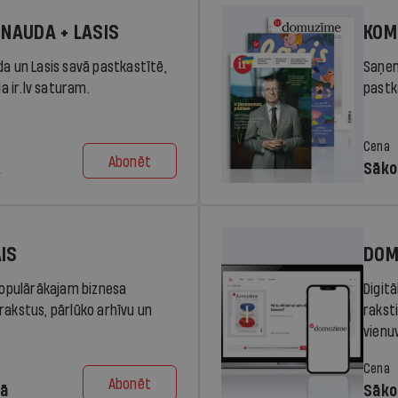
 NAUDA + LASIS
KOM
da un Lasis savā pastkastītē,
Saņem
la ir.lv saturam.
pastka
Cena
Abonēt
.
Sāko
AIS
DOM
 populārākajam biznesa
Digit
rakstus, pārlūko arhīvu un
rakst
vienu
Cena
Abonēt
dā
Sāko