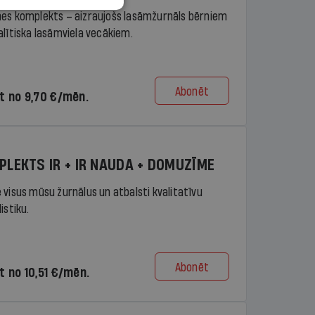
es komplekts – aizraujošs lasāmžurnāls bērniem
alītiska lasāmviela vecākiem.
Abonēt
t no 9,70 €/mēn.
PLEKTS IR + IR NAUDA + DOMUZĪME
 visus mūsu žurnālus un atbalsti kvalitatīvu
istiku.
Abonēt
t no 10,51 €/mēn.