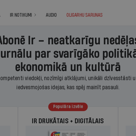
A
IR NOTIKUMI
AUDIO
OLIGARHU SARUNAS
Abonē Ir – neatkarīgu nedēļa
žurnālu par svarīgāko politikā
ekonomikā un kultūrā
ompetenti viedokļi, nozīmīgi atklājumi, unikāli dzīvesstāsti 
iedvesmojošas idejas, kas spēj mainīt pasauli.
Populāra izvēle
IR DRUKĀTAIS + DIGITĀLAIS