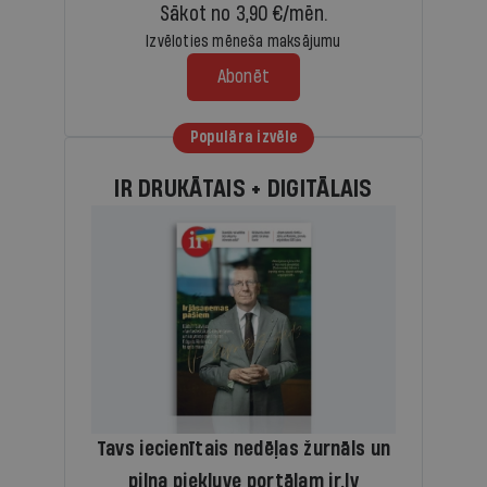
Sākot no 3,90 €/mēn.
Izvēloties mēneša maksājumu
Abonēt
Populāra izvēle
IR DRUKĀTAIS + DIGITĀLAIS
Tavs iecienītais nedēļas žurnāls un
pilna piekļuve portālam ir.lv