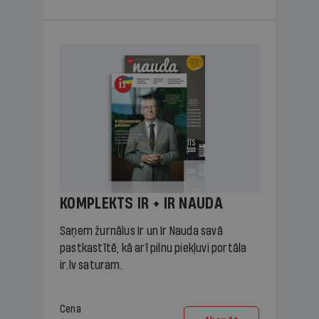
KOMPLEKTS IR + IR NAUDA
Saņem žurnālus Ir un Ir Nauda savā
pastkastītē, kā arī pilnu piekļuvi portāla
ir.lv saturam.
Cena