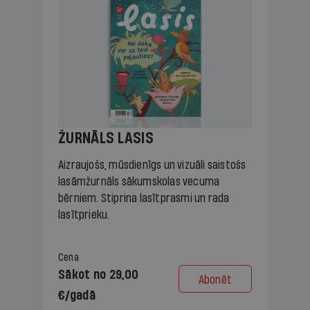
ŽURNĀLS LASIS
Aizraujošs, mūsdienīgs un vizuāli saistošs
lasāmžurnāls sākumskolas vecuma
bērniem. Stiprina lasītprasmi un rada
lasītprieku.
Cena
Sākot no 29,00
Abonēt
€/gadā