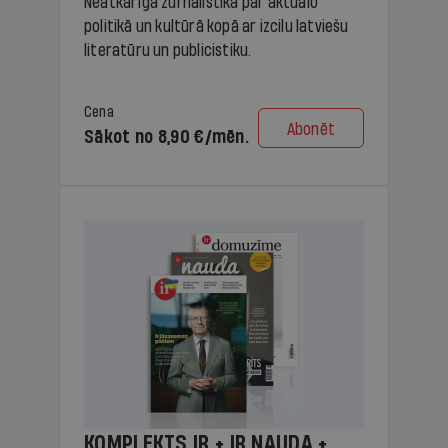
Neatkarīga žurnālistika par aktuālo
politikā un kultūrā kopā ar izcilu latviešu
literatūru un publicistiku.
Cena
Abonēt
Sākot no 8,90 €/mēn.
KOMPLEKTS IR + IR NAUDA +