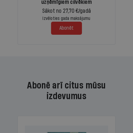
uzņēmīgiem cilvēkiem
Sākot no 27,70 €/gadā
Izvēloties gada maksājumu
Abonēt
Abonē arī citus mūsu
izdevumus