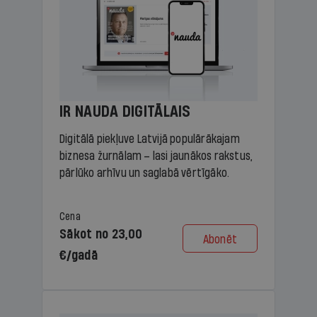
IR NAUDA DIGITĀLAIS
Digitālā piekļuve Latvijā populārākajam
biznesa žurnālam – lasi jaunākos rakstus,
pārlūko arhīvu un saglabā vērtīgāko.
Cena
Sākot no 23,00
Abonēt
€/gadā