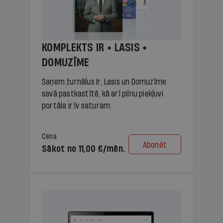
KOMPLEKTS IR + LASIS +
DOMUZĪME
Saņem žurnālus Ir, Lasis un Domuzīme
savā pastkastītē, kā arī pilnu piekļuvi
portāla ir.lv saturam.
Cena
Abonēt
Sākot no 11,00 €/mēn.