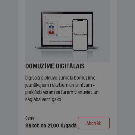
DOMUZĪME DIGITĀLAIS
Digitālā piekļuve žurnāla Domuzīme
jaunākajiem rakstiem un arhīvam -
piekļūsti visam saturam vienuviet un
saglabā vērtīgāko.
Cena
Abonēt
Sākot no 21,00 €/gadā