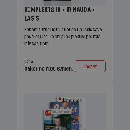
KOMPLEKTS IR + IR NAUDA +
LASIS
Saņem žurnālus Ir, Ir Nauda un Lasis savā
pastkastītē, kā arī pilnu piekļuvi portāla
ir.lv saturam.
Cena
Abonēt
Sākot no 11,00 €/mēn.