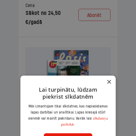
Cena
Sākot no 24,50
Abonēt
€/gadā
×
Lai turpinātu, lūdzam
piekrist sīkdatnēm
Mēs izmantojam tikai sīkdatnes, kas nepieciešamas
lapas darbībai un analītikai. Lapas kreisajā stūrī
KOMPLEKTS IR + LASIS
sīkdatņu
vienmēr var mainīt piekrišanu. Vairāk lasi
politikā.
Ģimenes komplekts – aizraujošs
lasāmžurnāls bērniem un analītiska