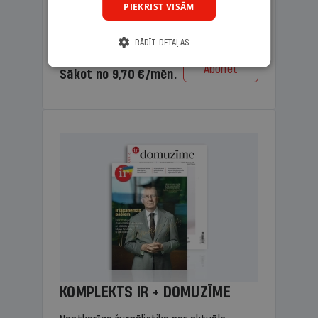
PIEKRIST VISĀM
lasāmviela vecākiem.
RĀDĪT DETAĻAS
Cena
Abonēt
Sākot no 9,70 €/mēn.
KOMPLEKTS IR + DOMUZĪME