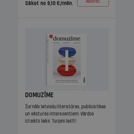
Abonēt
Sākot no 9,10 €/mēn.
DOMUZĪME
Žurnāls latviešu literatūras, publicistikas
un vēstures interesentiem. Vārdos
izteikts laiks. Turpini lasīt!