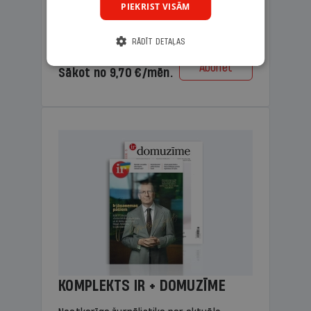
PIEKRIST VISĀM
lasāmviela vecākiem.
RĀDĪT DETAĻAS
Cena
Abonēt
Sākot no 9,70 €/mēn.
KOMPLEKTS IR + DOMUZĪME