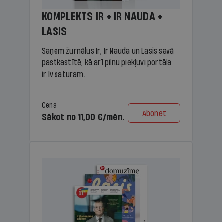
KOMPLEKTS IR + IR NAUDA +
LASIS
Saņem žurnālus Ir, Ir Nauda un Lasis savā
pastkastītē, kā arī pilnu piekļuvi portāla
ir.lv saturam.
Cena
Abonēt
Sākot no 11,00 €/mēn.