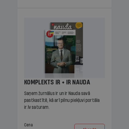
KOMPLEKTS IR + IR NAUDA
Saņem žurnālus Ir un Ir Nauda savā
pastkastītē, kā arī pilnu piekļuvi portāla
ir.lv saturam.
Cena