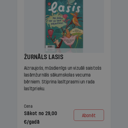
ŽURNĀLS LASIS
Aizraujošs, mūsdienīgs un vizuāli saistošs
lasāmžurnāls sākumskolas vecuma
bērniem. Stiprina lasītprasmi un rada
lasītprieku.
Cena
Sākot no 29,00
Abonēt
€/gadā