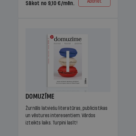
Abonēt
Sākot no 9,10 €/mēn.
DOMUZĪME
Žurnāls latviešu literatūras, publicistikas
un vēstures interesentiem. Vārdos
izteikts laiks. Turpini lasīt!