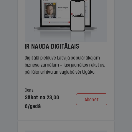
IR NAUDA DIGITĀLAIS
Digitālā piekļuve Latvijā populārākajam
biznesa žurnālam – lasi jaunākos rakstus,
pārlūko arhīvu un saglabā vērtīgāko.
Cena
Sākot no 23,00
Abonēt
€/gadā