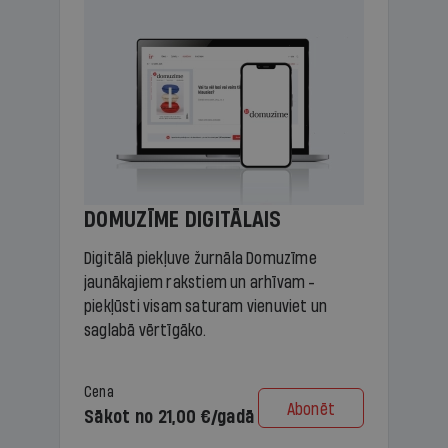
DOMUZĪME DIGITĀLAIS
Digitālā piekļuve žurnāla Domuzīme
jaunākajiem rakstiem un arhīvam -
piekļūsti visam saturam vienuviet un
saglabā vērtīgāko.
Cena
Abonēt
Sākot no 21,00 €/gadā