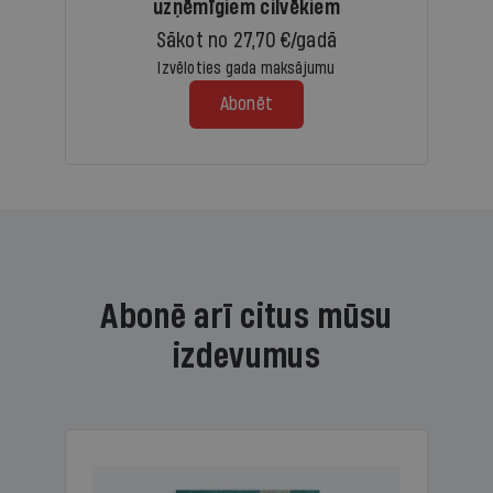
uzņēmīgiem cilvēkiem
Sākot no 27,70 €/gadā
Izvēloties gada maksājumu
Abonēt
Abonē arī citus mūsu
izdevumus