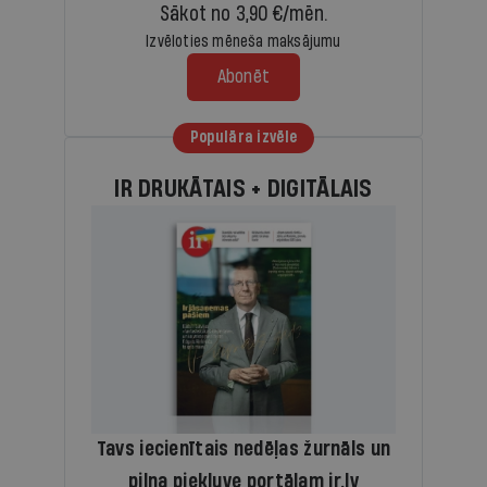
Sākot no 3,90 €/mēn.
Izvēloties mēneša maksājumu
Abonēt
Populāra izvēle
IR DRUKĀTAIS + DIGITĀLAIS
Tavs iecienītais nedēļas žurnāls un
pilna piekļuve portālam ir.lv