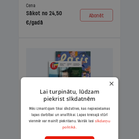
Cena
Sākot no 24,50
Abonēt
€/gadā
×
Lai turpinātu, lūdzam
piekrist sīkdatnēm
Mēs izmantojam tikai sīkdatnes, kas nepieciešamas
lapas darbībai un analītikai. Lapas kreisajā stūrī
KOMPLEKTS IR + LASIS
sīkdatņu
vienmēr var mainīt piekrišanu. Vairāk lasi
politikā.
Ģimenes komplekts – aizraujošs
lasāmžurnāls bērniem un analītiska