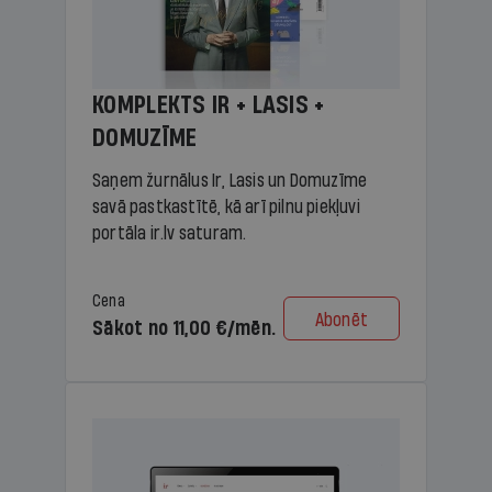
KOMPLEKTS IR + LASIS +
DOMUZĪME
Saņem žurnālus Ir, Lasis un Domuzīme
savā pastkastītē, kā arī pilnu piekļuvi
portāla ir.lv saturam.
Cena
Abonēt
Sākot no 11,00 €/mēn.