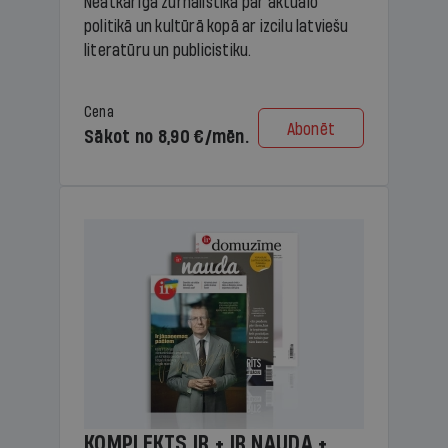
Neatkarīga žurnālistika par aktuālo
politikā un kultūrā kopā ar izcilu latviešu
literatūru un publicistiku.
Cena
Abonēt
Sākot no 8,90 €/mēn.
KOMPLEKTS IR + IR NAUDA +