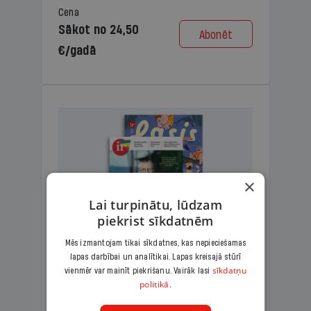
Cena
Sākot no 24,50
Abonēt
€/gadā
×
Lai turpinātu, lūdzam
piekrist sīkdatnēm
Mēs izmantojam tikai sīkdatnes, kas nepieciešamas
lapas darbībai un analītikai. Lapas kreisajā stūrī
KOMPLEKTS IR + LASIS
sīkdatņu
vienmēr var mainīt piekrišanu. Vairāk lasi
politikā.
Ģimenes komplekts – aizraujošs
lasāmžurnāls bērniem un analītiska