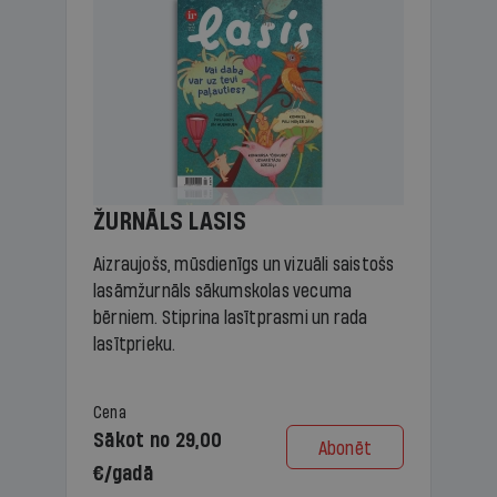
ŽURNĀLS LASIS
Aizraujošs, mūsdienīgs un vizuāli saistošs
lasāmžurnāls sākumskolas vecuma
bērniem. Stiprina lasītprasmi un rada
lasītprieku.
Cena
Sākot no 29,00
Abonēt
€/gadā