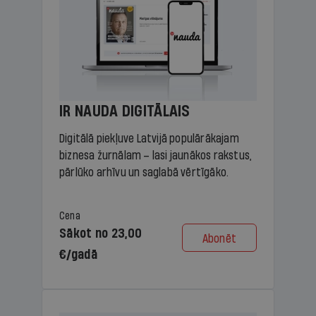
IR NAUDA DIGITĀLAIS
Digitālā piekļuve Latvijā populārākajam
biznesa žurnālam – lasi jaunākos rakstus,
pārlūko arhīvu un saglabā vērtīgāko.
Cena
Sākot no 23,00
Abonēt
€/gadā