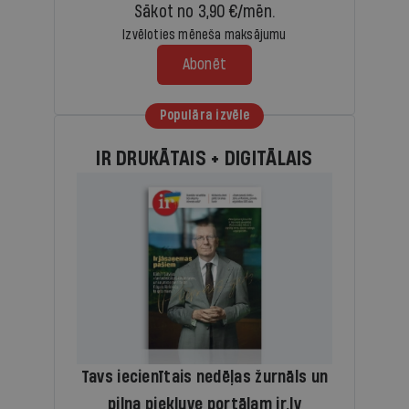
Sākot no 3,90 €/mēn.
Izvēloties mēneša maksājumu
Abonēt
Populāra izvēle
IR DRUKĀTAIS + DIGITĀLAIS
Tavs iecienītais nedēļas žurnāls un
pilna piekļuve portālam ir.lv