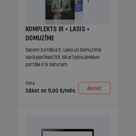
KOMPLEKTS IR + LASIS +
DOMUZĪME
Saņem žurnālus Ir, Lasis un Domuzīme
savā pastkastītē, kā arī pilnu piekļuvi
portāla ir.lv saturam.
Cena
Abonēt
Sākot no 11,00 €/mēn.