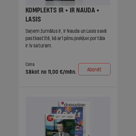
KOMPLEKTS IR + IR NAUDA +
LASIS
Saņem žurnālus Ir, Ir Nauda un Lasis savā
pastkastītē, kā arī pilnu piekļuvi portāla
ir.lv saturam.
Cena
Abonēt
Sākot no 11,00 €/mēn.