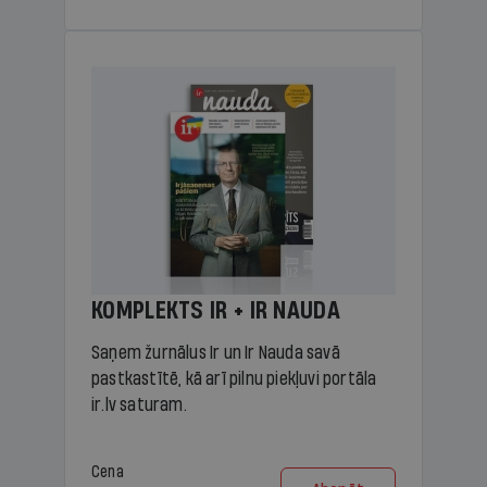
KOMPLEKTS IR + IR NAUDA
Saņem žurnālus Ir un Ir Nauda savā
pastkastītē, kā arī pilnu piekļuvi portāla
ir.lv saturam.
Cena