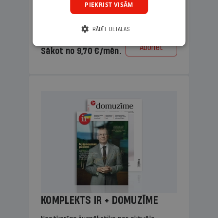
PIEKRIST VISĀM
lasāmviela vecākiem.
RĀDĪT DETAĻAS
Cena
Abonēt
Sākot no 9,70 €/mēn.
KOMPLEKTS IR + DOMUZĪME