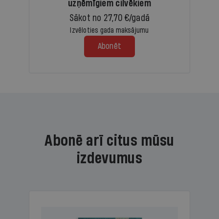
uzņēmīgiem cilvēkiem
Sākot no 27,70 €/gadā
Izvēloties gada maksājumu
Abonēt
Abonē arī citus mūsu
izdevumus