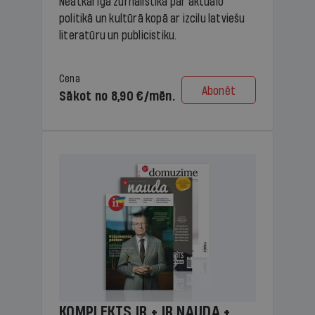
Neatkarīga žurnālistika par aktuālo
politikā un kultūrā kopā ar izcilu latviešu
literatūru un publicistiku.
Cena
Abonēt
Sākot no 8,90 €/mēn.
KOMPLEKTS IR + IR NAUDA +