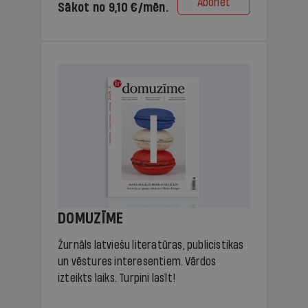
Abonēt
Sākot no 9,10 €/mēn.
DOMUZĪME
Žurnāls latviešu literatūras, publicistikas
un vēstures interesentiem. Vārdos
izteikts laiks. Turpini lasīt!