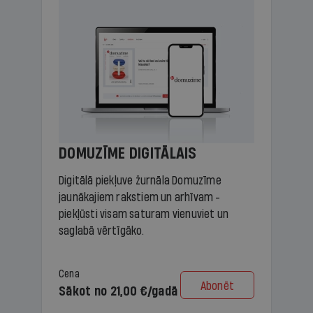
DOMUZĪME DIGITĀLAIS
Digitālā piekļuve žurnāla Domuzīme
jaunākajiem rakstiem un arhīvam -
piekļūsti visam saturam vienuviet un
saglabā vērtīgāko.
Cena
Abonēt
Sākot no 21,00 €/gadā