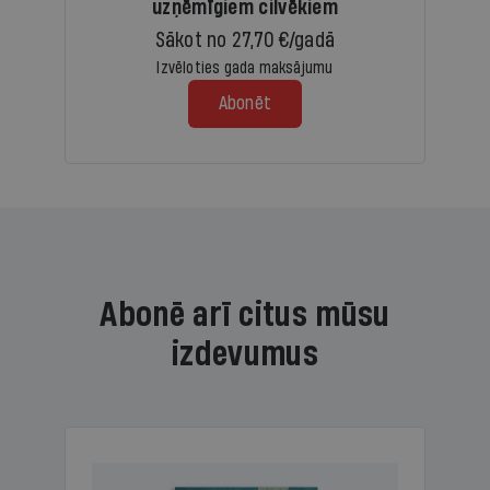
uzņēmīgiem cilvēkiem
Sākot no 27,70 €/gadā
Izvēloties gada maksājumu
Abonēt
Abonē arī citus mūsu
izdevumus