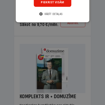
PIEKRIST VISĀM
lasāmviela vecākiem.
RĀDĪT DETAĻAS
Cena
Abonēt
Sākot no 9,70 €/mēn.
KOMPLEKTS IR + DOMUZĪME