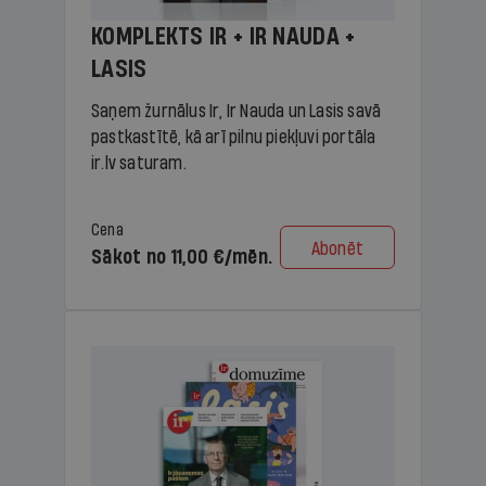
KOMPLEKTS IR + IR NAUDA +
LASIS
Saņem žurnālus Ir, Ir Nauda un Lasis savā
pastkastītē, kā arī pilnu piekļuvi portāla
ir.lv saturam.
Cena
Abonēt
Sākot no 11,00 €/mēn.