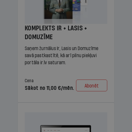
KOMPLEKTS IR + LASIS +
DOMUZĪME
Saņem žurnālus Ir, Lasis un Domuzīme
savā pastkastītē, kā arī pilnu piekļuvi
portāla ir.lv saturam.
Cena
Abonēt
Sākot no 11,00 €/mēn.