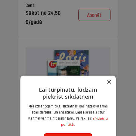
Cena
Sākot no 24,50
Abonēt
€/gadā
×
Lai turpinātu, lūdzam
piekrist sīkdatnēm
Mēs izmantojam tikai sīkdatnes, kas nepieciešamas
lapas darbībai un analītikai. Lapas kreisajā stūrī
KOMPLEKTS IR + LASIS
sīkdatņu
vienmēr var mainīt piekrišanu. Vairāk lasi
politikā.
Ģimenes komplekts – aizraujošs
lasāmžurnāls bērniem un analītiska