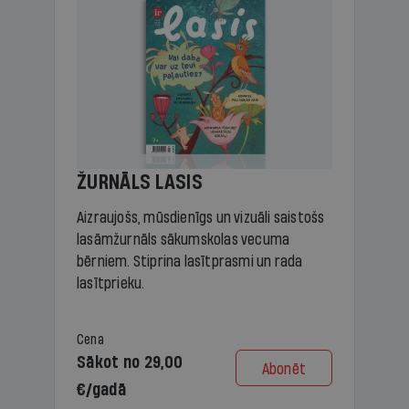
ŽURNĀLS LASIS
Aizraujošs, mūsdienīgs un vizuāli saistošs
lasāmžurnāls sākumskolas vecuma
bērniem. Stiprina lasītprasmi un rada
lasītprieku.
Cena
Sākot no 29,00
Abonēt
€/gadā