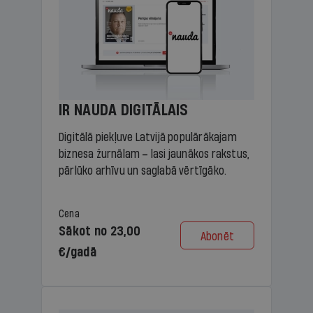
IR NAUDA DIGITĀLAIS
Digitālā piekļuve Latvijā populārākajam
biznesa žurnālam – lasi jaunākos rakstus,
pārlūko arhīvu un saglabā vērtīgāko.
Cena
Sākot no 23,00
Abonēt
€/gadā