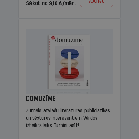
Abonēt
Sākot no 9,10 €/mēn.
DOMUZĪME
Žurnāls latviešu literatūras, publicistikas
un vēstures interesentiem. Vārdos
izteikts laiks. Turpini lasīt!