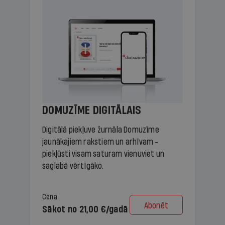
DOMUZĪME DIGITĀLAIS
Digitālā piekļuve žurnāla Domuzīme
jaunākajiem rakstiem un arhīvam -
piekļūsti visam saturam vienuviet un
saglabā vērtīgāko.
Cena
Abonēt
Sākot no 21,00 €/gadā