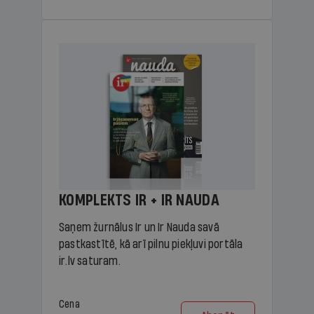
KOMPLEKTS IR + IR NAUDA
Saņem žurnālus Ir un Ir Nauda savā
pastkastītē, kā arī pilnu piekļuvi portāla
ir.lv saturam.
Cena