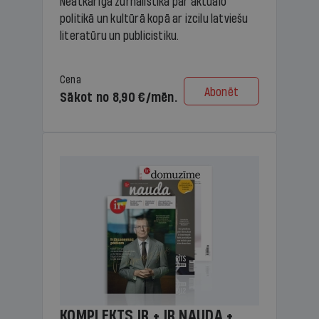
Neatkarīga žurnālistika par aktuālo
politikā un kultūrā kopā ar izcilu latviešu
literatūru un publicistiku.
Cena
Abonēt
Sākot no 8,90 €/mēn.
KOMPLEKTS IR + IR NAUDA +