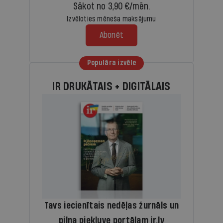
Sākot no 3,90 €/mēn.
Izvēloties mēneša maksājumu
Abonēt
Populāra izvēle
IR DRUKĀTAIS + DIGITĀLAIS
Tavs iecienītais nedēļas žurnāls un
pilna piekļuve portālam ir.lv