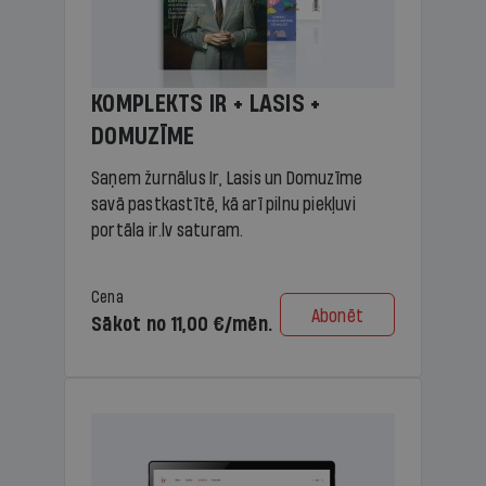
KOMPLEKTS IR + LASIS +
DOMUZĪME
Saņem žurnālus Ir, Lasis un Domuzīme
savā pastkastītē, kā arī pilnu piekļuvi
portāla ir.lv saturam.
Cena
Abonēt
Sākot no 11,00 €/mēn.