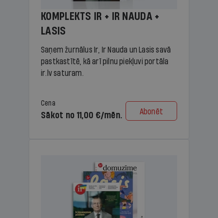
KOMPLEKTS IR + IR NAUDA +
LASIS
Saņem žurnālus Ir, Ir Nauda un Lasis savā
pastkastītē, kā arī pilnu piekļuvi portāla
ir.lv saturam.
Cena
Abonēt
Sākot no 11,00 €/mēn.