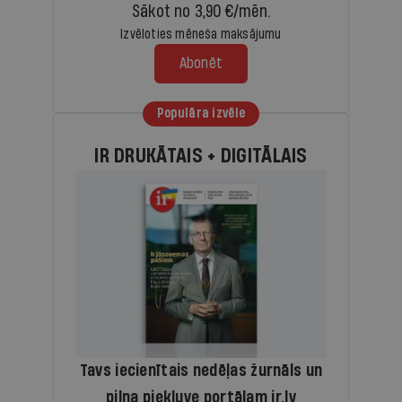
Sākot no 3,90 €/mēn.
Izvēloties mēneša maksājumu
Abonēt
Populāra izvēle
IR DRUKĀTAIS + DIGITĀLAIS
Tavs iecienītais nedēļas žurnāls un
pilna piekļuve portālam ir.lv