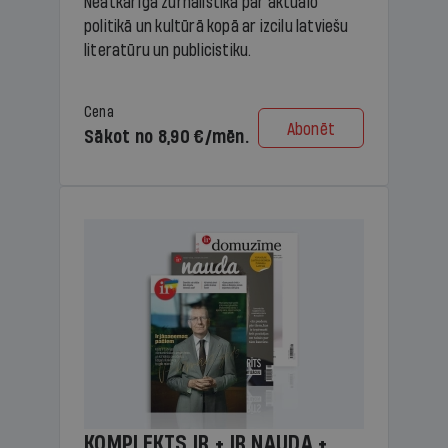
Neatkarīga žurnālistika par aktuālo
politikā un kultūrā kopā ar izcilu latviešu
literatūru un publicistiku.
Cena
Abonēt
Sākot no 8,90 €/mēn.
KOMPLEKTS IR + IR NAUDA +