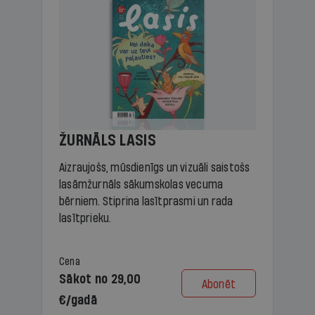
ŽURNĀLS LASIS
Aizraujošs, mūsdienīgs un vizuāli saistošs
lasāmžurnāls sākumskolas vecuma
bērniem. Stiprina lasītprasmi un rada
lasītprieku.
Cena
Sākot no 29,00
Abonēt
€/gadā