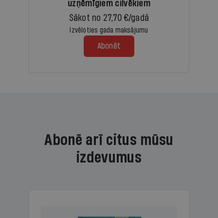
uzņēmīgiem cilvēkiem
Sākot no 27,70 €/gadā
Izvēloties gada maksājumu
Abonēt
Abonē arī citus mūsu
izdevumus