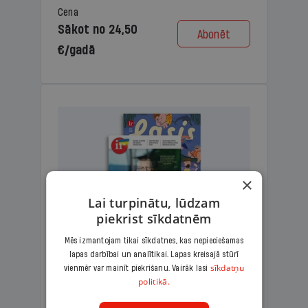
Cena
Sākot no 24,50
Abonēt
€/gadā
×
Lai turpinātu, lūdzam
piekrist sīkdatnēm
Mēs izmantojam tikai sīkdatnes, kas nepieciešamas
lapas darbībai un analītikai. Lapas kreisajā stūrī
KOMPLEKTS IR + LASIS
sīkdatņu
vienmēr var mainīt piekrišanu. Vairāk lasi
politikā.
Ģimenes komplekts – aizraujošs
lasāmžurnāls bērniem un analītiska