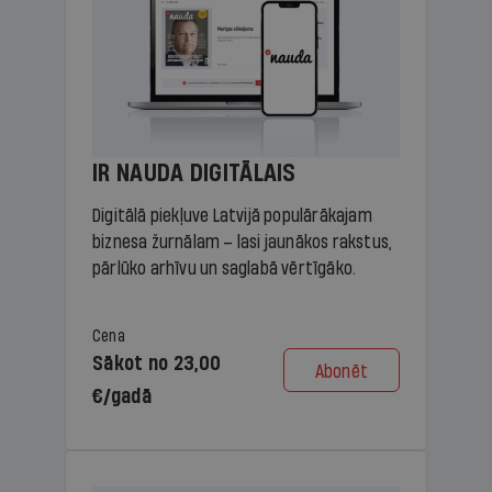
IR NAUDA DIGITĀLAIS
Digitālā piekļuve Latvijā populārākajam
biznesa žurnālam – lasi jaunākos rakstus,
pārlūko arhīvu un saglabā vērtīgāko.
Cena
Sākot no 23,00
Abonēt
€/gadā