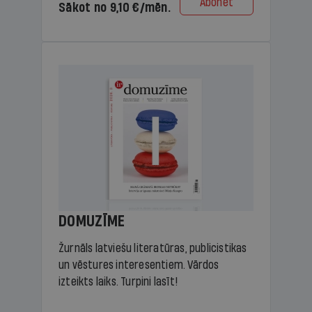
Abonēt
Sākot no 9,10 €/mēn.
DOMUZĪME
Žurnāls latviešu literatūras, publicistikas
un vēstures interesentiem. Vārdos
izteikts laiks. Turpini lasīt!