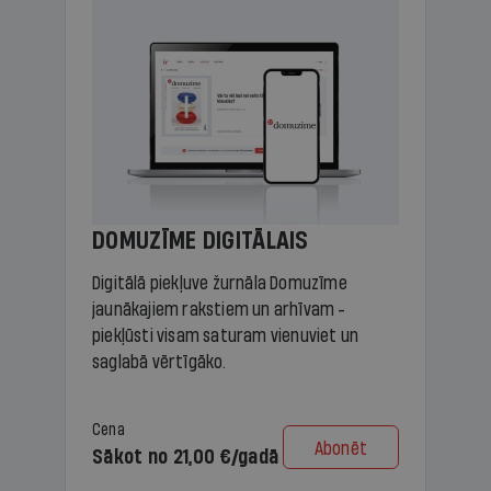
DOMUZĪME DIGITĀLAIS
Digitālā piekļuve žurnāla Domuzīme
jaunākajiem rakstiem un arhīvam -
piekļūsti visam saturam vienuviet un
saglabā vērtīgāko.
Cena
Abonēt
Sākot no 21,00 €/gadā