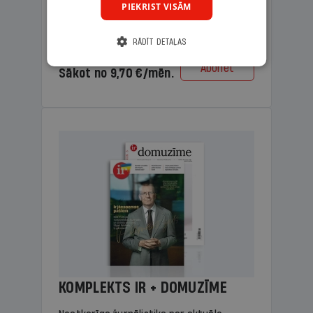
PIEKRIST VISĀM
lasāmviela vecākiem.
RĀDĪT DETAĻAS
Cena
Abonēt
Sākot no 9,70 €/mēn.
KOMPLEKTS IR + DOMUZĪME