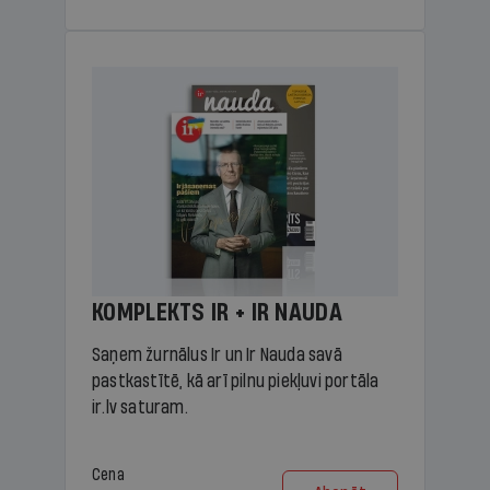
KOMPLEKTS IR + IR NAUDA
Saņem žurnālus Ir un Ir Nauda savā
pastkastītē, kā arī pilnu piekļuvi portāla
ir.lv saturam.
Cena