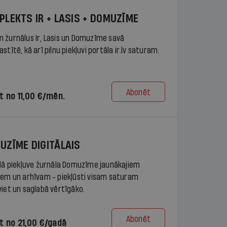
PLEKTS IR + LASIS + DOMUZĪME
 žurnālus Ir, Lasis un Domuzīme savā
stītē, kā arī pilnu piekļuvi portāla ir.lv saturam.
Abonēt
t no 11,00 €/mēn.
UZĪME DIGITĀLAIS
ālā piekļuve žurnāla Domuzīme jaunākajiem
iem un arhīvam - piekļūsti visam saturam
viet un saglabā vērtīgāko.
Abonēt
t no 21,00 €/gadā