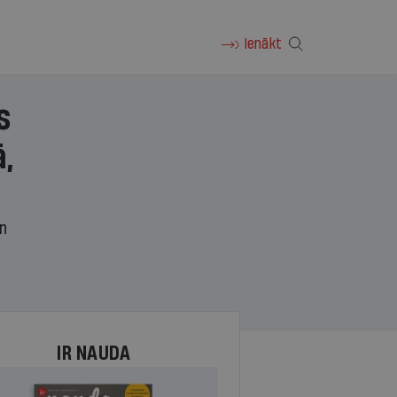
Ienākt
s
,
un
IR NAUDA