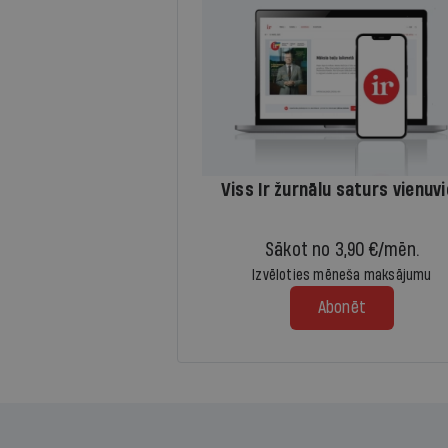
Viss Ir žurnālu saturs vienuv
Sākot no 3,90 €/mēn.
Izvēloties mēneša maksājumu
Abonēt