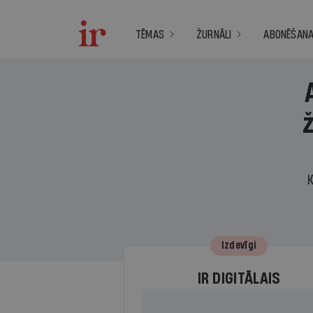
TĒMAS
ŽURNĀLI
ABONĒŠAN
K
Izdevīgi
IR DIGITĀLAIS