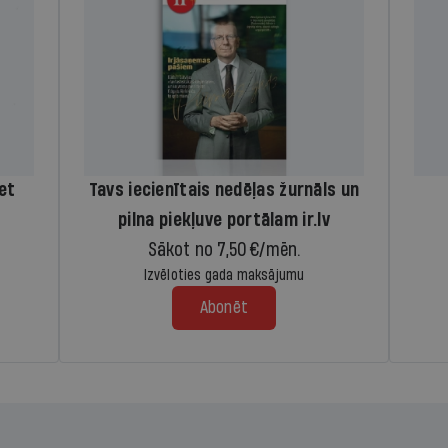
iet
Tavs iecienītais nedēļas žurnāls un
pilna piekļuve portālam ir.lv
Sākot no 7,50 €/mēn.
Izvēloties gada maksājumu
Abonēt