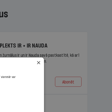
us
PLEKTS IR + IR NAUDA
 žurnālus Ir un Ir Nauda savā pastkastītē, kā arī
×
piekļuvi portāla ir.lv saturam.
ī vienmēr var
Abonēt
t no 9,10 €/mēn.
PLEKTS IR + LASIS