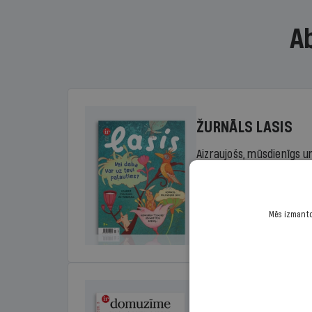
A
ŽURNĀLS LASIS
Aizraujošs, mūsdienīgs un
sākumskolas vecuma bērn
rada lasītprieku.
Mēs izmantoj
Cena
Sākot no 29,00 €/ga
DOMUZĪME