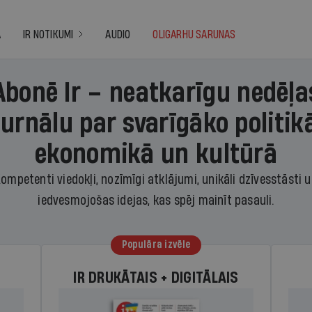
A
IR NOTIKUMI
AUDIO
OLIGARHU SARUNAS
Abonē Ir – neatkarīgu nedēļa
žurnālu par svarīgāko politikā
ekonomikā un kultūrā
ompetenti viedokļi, nozīmīgi atklājumi, unikāli dzīvesstāsti 
iedvesmojošas idejas, kas spēj mainīt pasauli.
Populāra izvēle
IR DRUKĀTAIS + DIGITĀLAIS