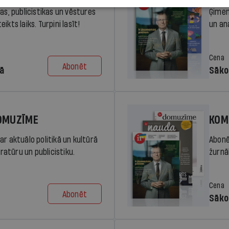
ras, publicistikas un vēstures
Ģimen
ikts laiks. Turpini lasīt!
un an
Cena
Abonēt
dā
Sāko
DOMUZĪME
KOM
ar aktuālo politikā un kultūrā
Abonē
eratūru un publicistiku.
žurnāl
Cena
Abonēt
Sāko