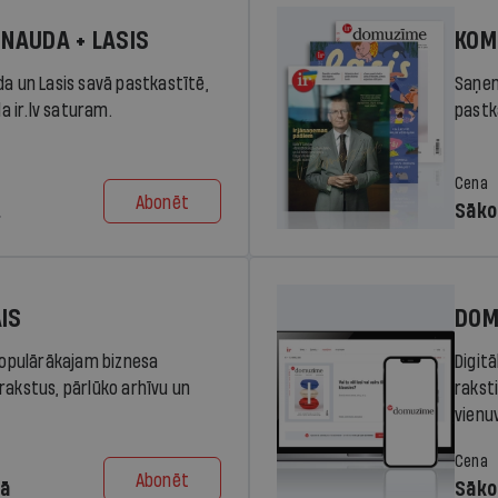
 NAUDA + LASIS
KOM
da un Lasis savā pastkastītē,
Saņem
la ir.lv saturam.
pastka
Cena
Abonēt
.
Sāko
AIS
DOM
 populārākajam biznesa
Digit
rakstus, pārlūko arhīvu un
rakst
vienu
Cena
Abonēt
dā
Sāko