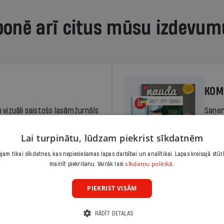
bonē arī citus mūsu izdevum
KOM
 vizuāli saistošs lasāmžurnāls
Saņem
iem. Stiprina lasītprasmi un
pilnu 
Lai turpinātu, lūdzam piekrist sīkdatnēm
am tikai sīkdatnes, kas nepieciešamas lapas darbībai un analītikai. Lapas kreisajā stūr
Cena
sīkdatņu politikā.
Abonēt
mainīt piekrišanu. Vairāk lasi
dā
Sāko
PIEKRIST VISĀM
RĀDĪT DETAĻAS
KOM