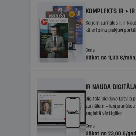
KOMPLEKTS IR + IR
Saņem žurnālus Ir, Ir Nau
kā arī pilnu piekļuvi portā
Cena
Sākot no 11,00 €/mēn
IR NAUDA DIGITĀL
Digitālā piekļuve Latvijā
žurnālam – lasi jaunākos 
saglabā vērtīgāko.
Cena
Sākot no 23,00 €/ga