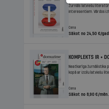
Žurnāls latviešu literatū
interesentiem. Vārdos izte
Cena
Sākot no 24,50 €/ga
KOMPLEKTS IR + 
Neatkarīga žurnālistika p
kopā ar izcilu latviešu lit
Cena
Sākot no 8,90 €/mēn.