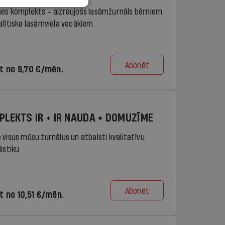
es komplekts – aizraujošs lasāmžurnāls bērniem
alītiska lasāmviela vecākiem.
Abonēt
t no 9,70 €/mēn.
PLEKTS IR + IR NAUDA + DOMUZĪME
 visus mūsu žurnālus un atbalsti kvalitatīvu
istiku.
Abonēt
t no 10,51 €/mēn.