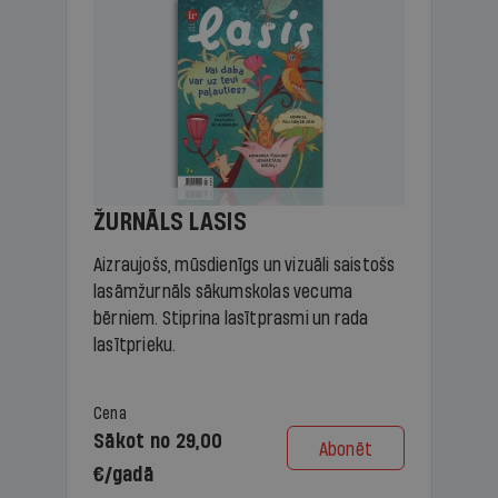
ŽURNĀLS LASIS
Aizraujošs, mūsdienīgs un vizuāli saistošs
lasāmžurnāls sākumskolas vecuma
bērniem. Stiprina lasītprasmi un rada
lasītprieku.
Cena
Sākot no 29,00
Abonēt
€/gadā