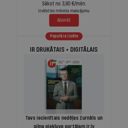
Sākot no 3,90 €/mēn.
Izvēloties mēneša maksājumu
Abonēt
Populāra izvēle
IR DRUKĀTAIS + DIGITĀLAIS
Tavs iecienītais nedēļas žurnāls un
pilna piekļuve portālam ir.lv