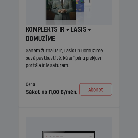
KOMPLEKTS IR + LASIS +
DOMUZĪME
Saņem žurnālus Ir, Lasis un Domuzīme
savā pastkastītē, kā arī pilnu piekļuvi
portāla ir.lv saturam.
Cena
Abonēt
Sākot no 11,00 €/mēn.