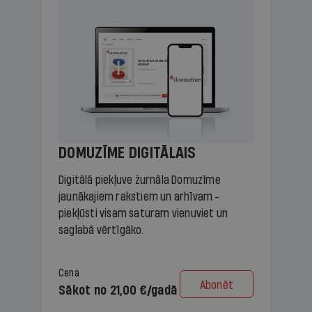
DOMUZĪME DIGITĀLAIS
Digitālā piekļuve žurnāla Domuzīme
jaunākajiem rakstiem un arhīvam -
piekļūsti visam saturam vienuviet un
saglabā vērtīgāko.
Cena
Abonēt
Sākot no 21,00 €/gadā