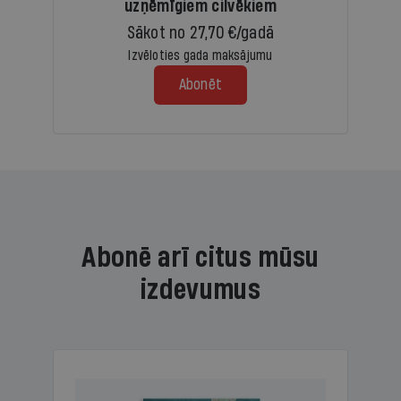
uzņēmīgiem cilvēkiem
Sākot no 27,70 €/gadā
Izvēloties gada maksājumu
Abonēt
Abonē arī citus mūsu
izdevumus