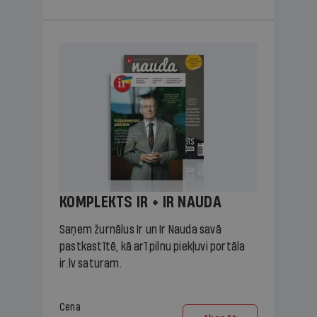
KOMPLEKTS IR + IR NAUDA
Saņem žurnālus Ir un Ir Nauda savā
pastkastītē, kā arī pilnu piekļuvi portāla
ir.lv saturam.
Cena