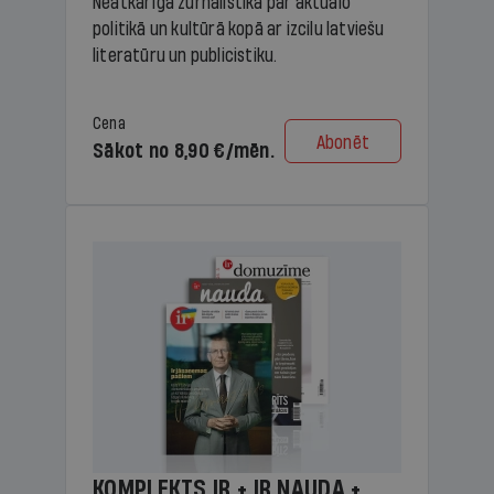
Neatkarīga žurnālistika par aktuālo
politikā un kultūrā kopā ar izcilu latviešu
literatūru un publicistiku.
Cena
Abonēt
Sākot no 8,90 €/mēn.
KOMPLEKTS IR + IR NAUDA +