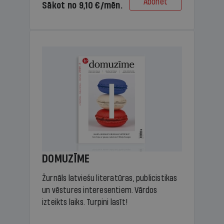
Abonēt
Sākot no 9,10 €/mēn.
DOMUZĪME
Žurnāls latviešu literatūras, publicistikas
un vēstures interesentiem. Vārdos
izteikts laiks. Turpini lasīt!