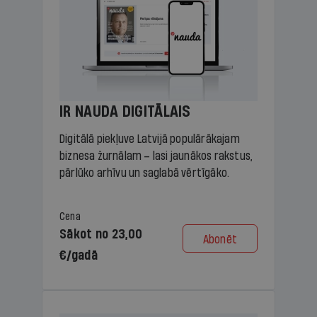
IR NAUDA DIGITĀLAIS
Digitālā piekļuve Latvijā populārākajam
biznesa žurnālam – lasi jaunākos rakstus,
pārlūko arhīvu un saglabā vērtīgāko.
Cena
Sākot no 23,00
Abonēt
€/gadā