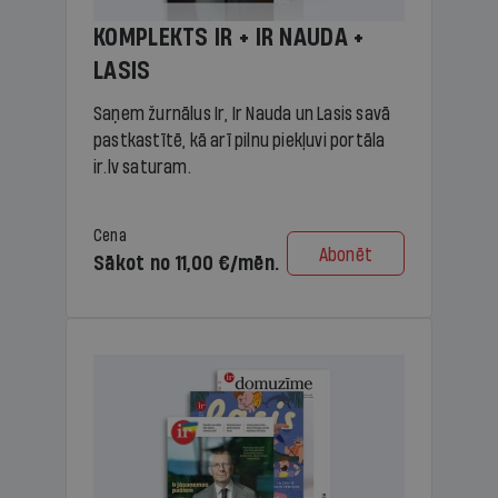
KOMPLEKTS IR + IR NAUDA +
LASIS
Saņem žurnālus Ir, Ir Nauda un Lasis savā
pastkastītē, kā arī pilnu piekļuvi portāla
ir.lv saturam.
Cena
Abonēt
Sākot no 11,00 €/mēn.