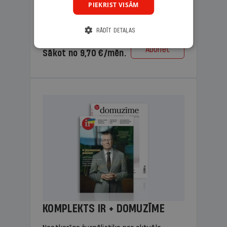
PIEKRIST VISĀM
lasāmviela vecākiem.
RĀDĪT DETAĻAS
Cena
Abonēt
Sākot no 9,70 €/mēn.
KOMPLEKTS IR + DOMUZĪME