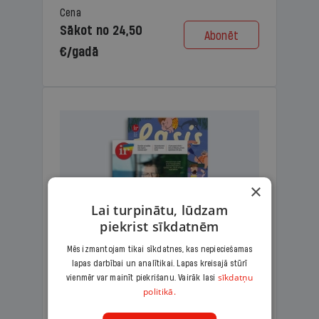
Cena
Sākot no 24,50
Abonēt
€/gadā
×
Lai turpinātu, lūdzam
piekrist sīkdatnēm
Mēs izmantojam tikai sīkdatnes, kas nepieciešamas
lapas darbībai un analītikai. Lapas kreisajā stūrī
KOMPLEKTS IR + LASIS
sīkdatņu
vienmēr var mainīt piekrišanu. Vairāk lasi
politikā.
Ģimenes komplekts – aizraujošs
lasāmžurnāls bērniem un analītiska