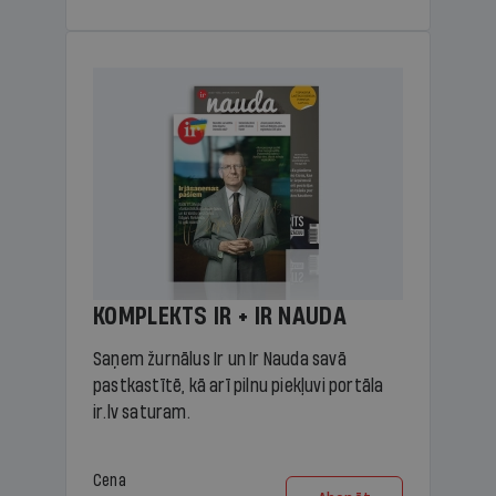
KOMPLEKTS IR + IR NAUDA
Saņem žurnālus Ir un Ir Nauda savā
pastkastītē, kā arī pilnu piekļuvi portāla
ir.lv saturam.
Cena