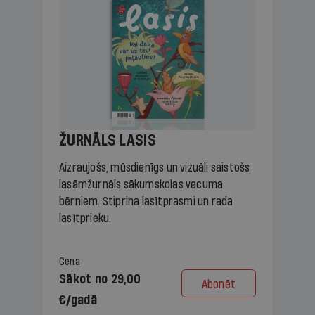
ŽURNĀLS LASIS
Aizraujošs, mūsdienīgs un vizuāli saistošs
lasāmžurnāls sākumskolas vecuma
bērniem. Stiprina lasītprasmi un rada
lasītprieku.
Cena
Sākot no 29,00
Abonēt
€/gadā