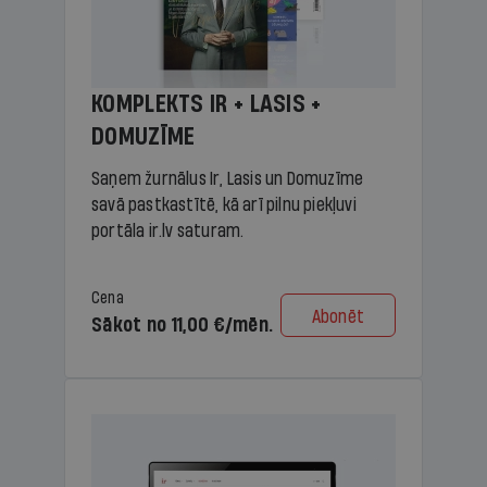
KOMPLEKTS IR + LASIS +
DOMUZĪME
Saņem žurnālus Ir, Lasis un Domuzīme
savā pastkastītē, kā arī pilnu piekļuvi
portāla ir.lv saturam.
Cena
Abonēt
Sākot no 11,00 €/mēn.