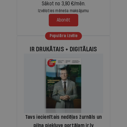
Sākot no 3,90 €/mēn.
Izvēloties mēneša maksājumu
Abonēt
Populāra izvēle
IR DRUKĀTAIS + DIGITĀLAIS
Tavs iecienītais nedēļas žurnāls un
pilna piekļuve portālam ir.lv