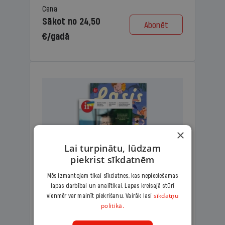
Cena
Sākot no 24,50
Abonēt
€/gadā
×
Lai turpinātu, lūdzam
piekrist sīkdatnēm
Mēs izmantojam tikai sīkdatnes, kas nepieciešamas
lapas darbībai un analītikai. Lapas kreisajā stūrī
KOMPLEKTS IR + LASIS
sīkdatņu
vienmēr var mainīt piekrišanu. Vairāk lasi
politikā.
Ģimenes komplekts – aizraujošs
lasāmžurnāls bērniem un analītiska