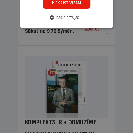
PIEKRIST VISĀM
lasāmviela vecākiem.
RĀDĪT DETAĻAS
Cena
Abonēt
Sākot no 9,70 €/mēn.
KOMPLEKTS IR + DOMUZĪME