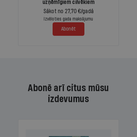
uzņēmīgiem cilvēkiem
Sākot no 27,70 €/gadā
Izvēloties gada maksājumu
Abonēt
Abonē arī citus mūsu
izdevumus