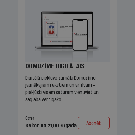
DOMUZĪME DIGITĀLAIS
Digitālā piekļuve žurnāla Domuzīme
jaunākajiem rakstiem un arhīvam -
piekļūsti visam saturam vienuviet un
saglabā vērtīgāko.
Cena
Abonēt
Sākot no 21,00 €/gadā