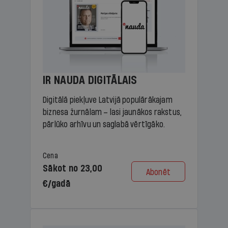
IR NAUDA DIGITĀLAIS
Digitālā piekļuve Latvijā populārākajam
biznesa žurnālam – lasi jaunākos rakstus,
pārlūko arhīvu un saglabā vērtīgāko.
Cena
Sākot no 23,00
Abonēt
€/gadā