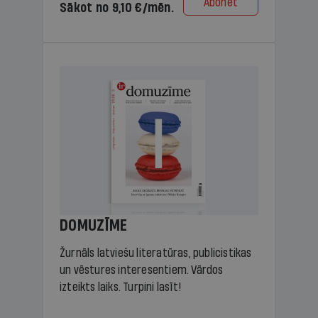
Abonēt
Sākot no 9,10 €/mēn.
DOMUZĪME
Žurnāls latviešu literatūras, publicistikas
un vēstures interesentiem. Vārdos
izteikts laiks. Turpini lasīt!