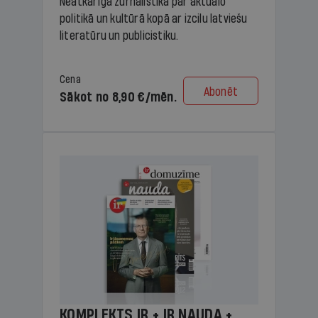
Neatkarīga žurnālistika par aktuālo
politikā un kultūrā kopā ar izcilu latviešu
literatūru un publicistiku.
Cena
Abonēt
Sākot no 8,90 €/mēn.
KOMPLEKTS IR + IR NAUDA +