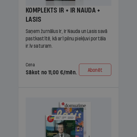
KOMPLEKTS IR + IR NAUDA +
LASIS
Saņem žurnālus Ir, Ir Nauda un Lasis savā
pastkastītē, kā arī pilnu piekļuvi portāla
ir.lv saturam.
Cena
Abonēt
Sākot no 11,00 €/mēn.