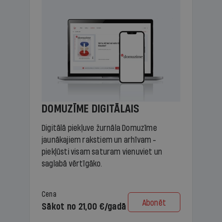
DOMUZĪME DIGITĀLAIS
Digitālā piekļuve žurnāla Domuzīme
jaunākajiem rakstiem un arhīvam -
piekļūsti visam saturam vienuviet un
saglabā vērtīgāko.
Cena
Abonēt
Sākot no 21,00 €/gadā