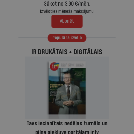
Sākot no 3,90 €/mēn.
Izvēloties mēneša maksājumu
Abonēt
Populāra izvēle
IR DRUKĀTAIS + DIGITĀLAIS
Tavs iecienītais nedēļas žurnāls un
pilna piekļuve portālam ir.lv