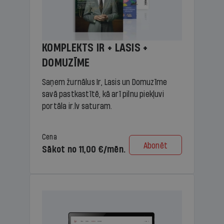
KOMPLEKTS IR + LASIS +
DOMUZĪME
Saņem žurnālus Ir, Lasis un Domuzīme
savā pastkastītē, kā arī pilnu piekļuvi
portāla ir.lv saturam.
Cena
Abonēt
Sākot no 11,00 €/mēn.