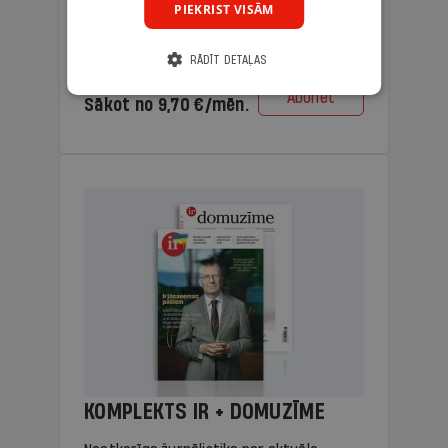
PIEKRIST VISĀM
lasāmviela vecākiem.
RĀDĪT DETAĻAS
Cena
Abonēt
Sākot no 9,70 €/mēn.
KOMPLEKTS IR + DOMUZĪME