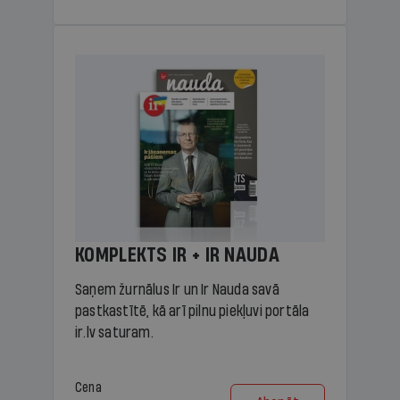
KOMPLEKTS IR + IR NAUDA
Saņem žurnālus Ir un Ir Nauda savā
pastkastītē, kā arī pilnu piekļuvi portāla
ir.lv saturam.
Cena