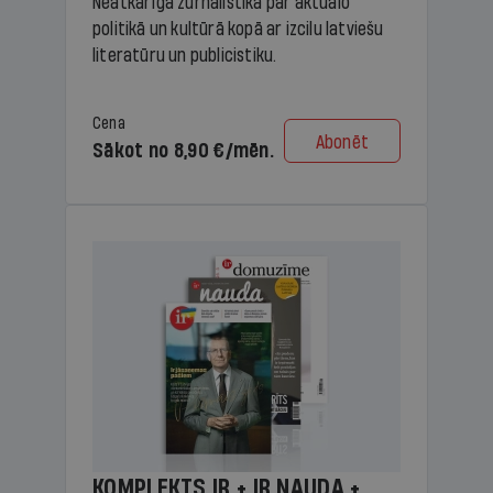
Neatkarīga žurnālistika par aktuālo
politikā un kultūrā kopā ar izcilu latviešu
literatūru un publicistiku.
Cena
Abonēt
Sākot no 8,90 €/mēn.
KOMPLEKTS IR + IR NAUDA +