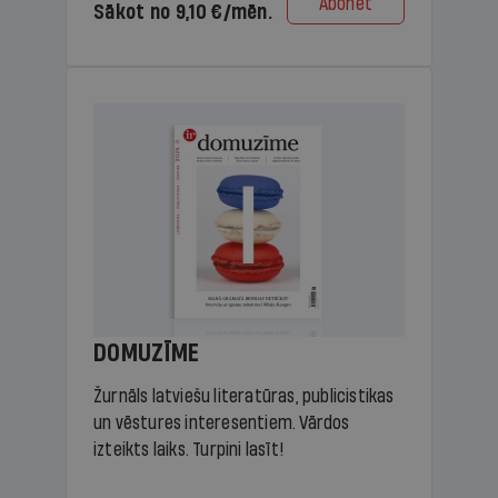
Abonēt
Sākot no 9,10 €/mēn.
DOMUZĪME
Žurnāls latviešu literatūras, publicistikas
un vēstures interesentiem. Vārdos
izteikts laiks. Turpini lasīt!