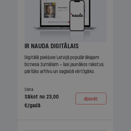
IR NAUDA DIGITĀLAIS
Digitālā piekļuve Latvijā populārākajam
biznesa žurnālam – lasi jaunākos rakstus,
pārlūko arhīvu un saglabā vērtīgāko.
Cena
Sākot no 23,00
Abonēt
€/gadā