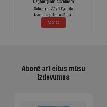
uzņēmīgiem cilvēkiem
Sākot no 27,70 €/gadā
Izvēloties gada maksājumu
Abonēt
Abonē arī citus mūsu
izdevumus