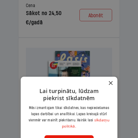
Cena
Sākot no 24,50
Abonēt
€/gadā
×
Lai turpinātu, lūdzam
piekrist sīkdatnēm
Mēs izmantojam tikai sīkdatnes, kas nepieciešamas
lapas darbībai un analītikai. Lapas kreisajā stūrī
KOMPLEKTS IR + LASIS
sīkdatņu
vienmēr var mainīt piekrišanu. Vairāk lasi
politikā.
Ģimenes komplekts – aizraujošs
lasāmžurnāls bērniem un analītiska