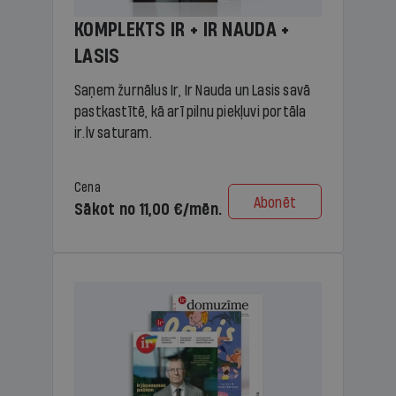
KOMPLEKTS IR + IR NAUDA +
LASIS
Saņem žurnālus Ir, Ir Nauda un Lasis savā
pastkastītē, kā arī pilnu piekļuvi portāla
ir.lv saturam.
Cena
Abonēt
Sākot no 11,00 €/mēn.