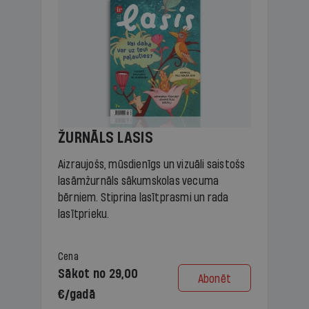
ŽURNĀLS LASIS
Aizraujošs, mūsdienīgs un vizuāli saistošs
lasāmžurnāls sākumskolas vecuma
bērniem. Stiprina lasītprasmi un rada
lasītprieku.
Cena
Sākot no 29,00
Abonēt
€/gadā