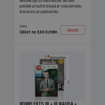
Neatkarīga žurnālistika par aktuālo
politikā un kultūrā kopā ar izcilu latviešu
literatūru un publicistiku.
Cena
Abonēt
Sākot no 8,90 €/mēn.
KOMPLEKTS IR + IR NAUDA +