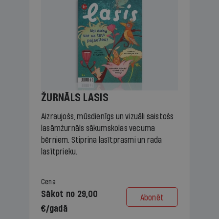
ŽURNĀLS LASIS
Aizraujošs, mūsdienīgs un vizuāli saistošs
lasāmžurnāls sākumskolas vecuma
bērniem. Stiprina lasītprasmi un rada
lasītprieku.
Cena
Sākot no 29,00
Abonēt
€/gadā