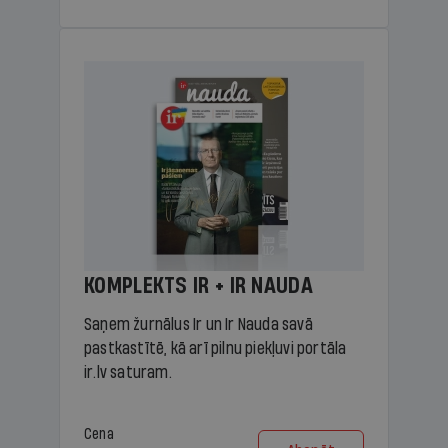
KOMPLEKTS IR + IR NAUDA
Saņem žurnālus Ir un Ir Nauda savā
pastkastītē, kā arī pilnu piekļuvi portāla
ir.lv saturam.
Cena