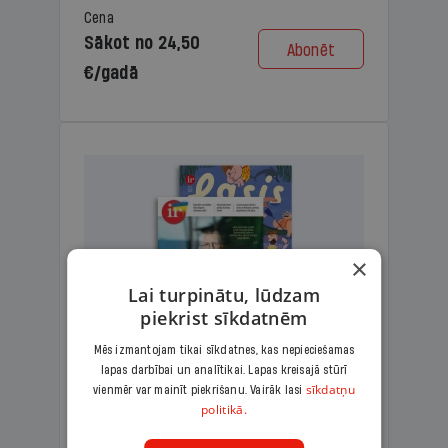
Cena
Sākot no 24,50
Abonēt
€/gadā
×
Lai turpinātu, lūdzam
piekrist sīkdatnēm
Mēs izmantojam tikai sīkdatnes, kas nepieciešamas
lapas darbībai un analītikai. Lapas kreisajā stūrī
KOMPLEKTS IR + LASIS
sīkdatņu
vienmēr var mainīt piekrišanu. Vairāk lasi
politikā.
Ģimenes komplekts – aizraujošs
lasāmžurnāls bērniem un analītiska