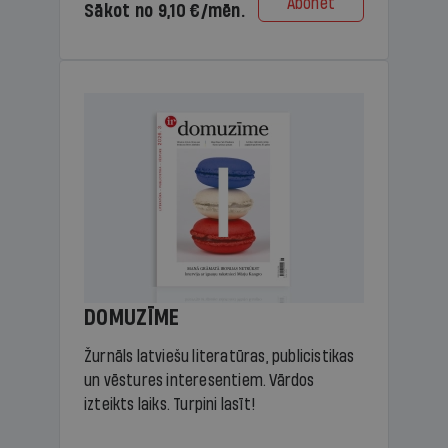
Abonēt
Sākot no 9,10 €/mēn.
DOMUZĪME
Žurnāls latviešu literatūras, publicistikas
un vēstures interesentiem. Vārdos
izteikts laiks. Turpini lasīt!