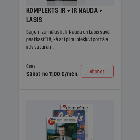
KOMPLEKTS IR + IR NAUDA +
LASIS
Saņem žurnālus Ir, Ir Nauda un Lasis savā
pastkastītē, kā arī pilnu piekļuvi portāla
ir.lv saturam.
Cena
Abonēt
Sākot no 11,00 €/mēn.