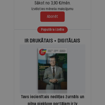
Sākot no 3,90 €/mēn.
Izvēloties mēneša maksājumu
Abonēt
Populāra izvēle
IR DRUKĀTAIS + DIGITĀLAIS
Tavs iecienītais nedēļas žurnāls un
pilna piekļuve portālam ir.lv