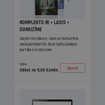
KOMPLEKTS IR + LASIS +
DOMUZĪME
Saņem žurnālus Ir, Lasis un Domuzīme
savā pastkastītē, kā arī pilnu piekļuvi
portāla ir.lv saturam.
Cena
Abonēt
Sākot no 11,00 €/mēn.