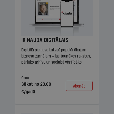
IR NAUDA DIGITĀLAIS
Digitālā piekļuve Latvijā populārākajam
biznesa žurnālam – lasi jaunākos rakstus,
pārlūko arhīvu un saglabā vērtīgāko.
Cena
Sākot no 23,00
Abonēt
€/gadā