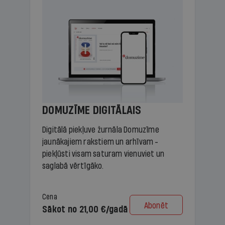
DOMUZĪME DIGITĀLAIS
Digitālā piekļuve žurnāla Domuzīme
jaunākajiem rakstiem un arhīvam -
piekļūsti visam saturam vienuviet un
saglabā vērtīgāko.
Cena
Abonēt
Sākot no 21,00 €/gadā