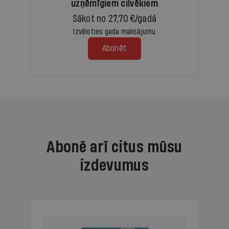
uzņēmīgiem cilvēkiem
Sākot no 27,70 €/gadā
Izvēloties gada maksājumu
Abonēt
Abonē arī citus mūsu
izdevumus