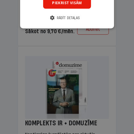
PIEKRIST VISĀM
lasāmviela vecākiem.
RĀDĪT DETAĻAS
Cena
Abonēt
Sākot no 9,70 €/mēn.
KOMPLEKTS IR + DOMUZĪME