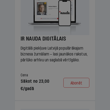
IR NAUDA DIGITĀLAIS
Digitālā piekļuve Latvijā populārākajam
biznesa žurnālam – lasi jaunākos rakstus,
pārlūko arhīvu un saglabā vērtīgāko.
Cena
Sākot no 23,00
Abonēt
€/gadā