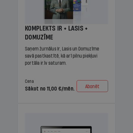
KOMPLEKTS IR + LASIS +
DOMUZĪME
Saņem žurnālus Ir, Lasis un Domuzīme
savā pastkastītē, kā arī pilnu piekļuvi
portāla ir.lv saturam.
Cena
Abonēt
Sākot no 11,00 €/mēn.