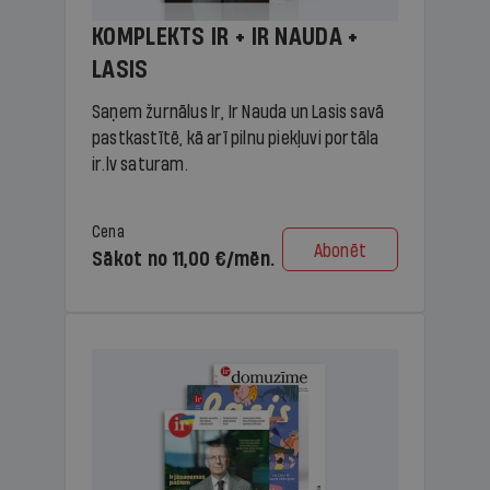
KOMPLEKTS IR + IR NAUDA +
LASIS
Saņem žurnālus Ir, Ir Nauda un Lasis savā
pastkastītē, kā arī pilnu piekļuvi portāla
ir.lv saturam.
Cena
Abonēt
Sākot no 11,00 €/mēn.