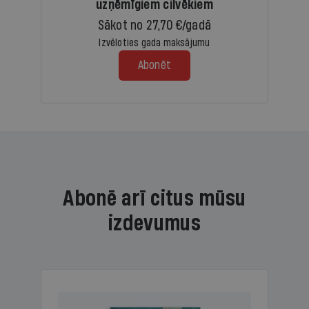
uzņēmīgiem cilvēkiem
Sākot no 27,70 €/gadā
Izvēloties gada maksājumu
Abonēt
Abonē arī citus mūsu
izdevumus