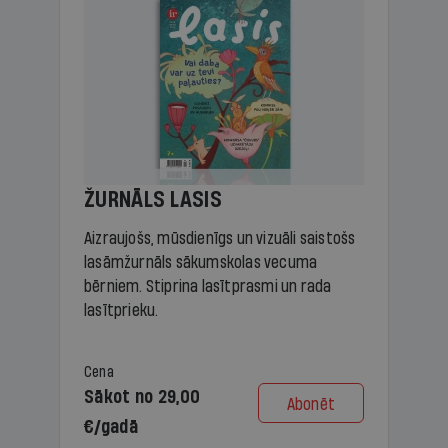
ŽURNĀLS LASIS
Aizraujošs, mūsdienīgs un vizuāli saistošs
lasāmžurnāls sākumskolas vecuma
bērniem. Stiprina lasītprasmi un rada
lasītprieku.
Cena
Sākot no 29,00
Abonēt
€/gadā