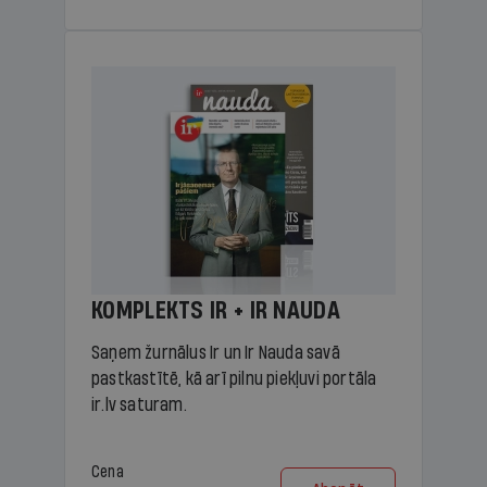
KOMPLEKTS IR + IR NAUDA
Saņem žurnālus Ir un Ir Nauda savā
pastkastītē, kā arī pilnu piekļuvi portāla
ir.lv saturam.
Cena