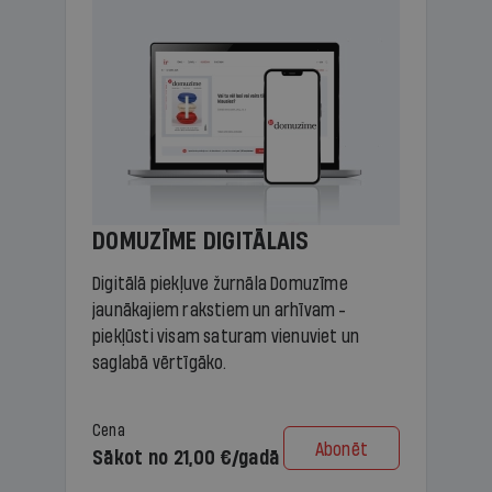
DOMUZĪME DIGITĀLAIS
Digitālā piekļuve žurnāla Domuzīme
jaunākajiem rakstiem un arhīvam -
piekļūsti visam saturam vienuviet un
saglabā vērtīgāko.
Cena
Abonēt
Sākot no 21,00 €/gadā