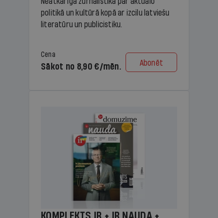
Neatkarīga žurnālistika par aktuālo
politikā un kultūrā kopā ar izcilu latviešu
literatūru un publicistiku.
Cena
Abonēt
Sākot no 8,90 €/mēn.
KOMPLEKTS IR + IR NAUDA +