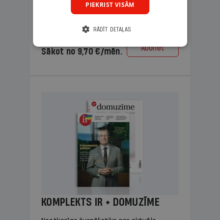
PIEKRIST VISĀM
lasāmviela vecākiem.
RĀDĪT DETAĻAS
Cena
Abonēt
Sākot no 9,70 €/mēn.
KOMPLEKTS IR + DOMUZĪME