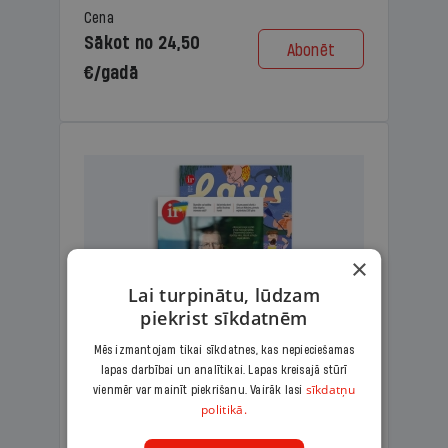
Cena
Sākot no 24,50
Abonēt
€/gadā
×
Lai turpinātu, lūdzam
piekrist sīkdatnēm
Mēs izmantojam tikai sīkdatnes, kas nepieciešamas
lapas darbībai un analītikai. Lapas kreisajā stūrī
KOMPLEKTS IR + LASIS
sīkdatņu
vienmēr var mainīt piekrišanu. Vairāk lasi
politikā.
Ģimenes komplekts – aizraujošs
lasāmžurnāls bērniem un analītiska