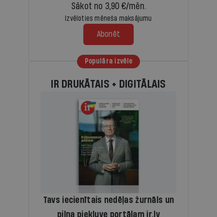
Sākot no 3,90 €/mēn.
Izvēloties mēneša maksājumu
Abonēt
Populāra izvēle
IR DRUKĀTAIS + DIGITĀLAIS
Tavs iecienītais nedēļas žurnāls un
pilna piekļuve portālam ir.lv