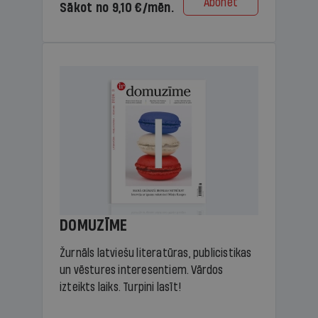
Abonēt
Sākot no 9,10 €/mēn.
DOMUZĪME
Žurnāls latviešu literatūras, publicistikas
un vēstures interesentiem. Vārdos
izteikts laiks. Turpini lasīt!