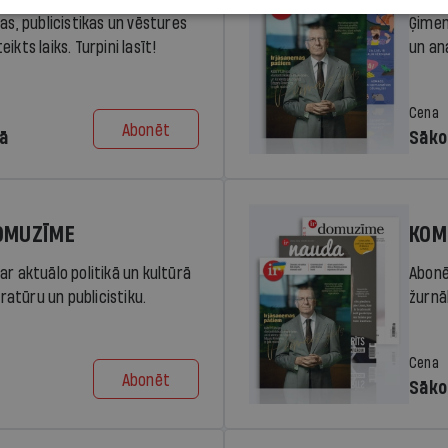
ras, publicistikas un vēstures
Ģimen
ikts laiks. Turpini lasīt!
un an
Cena
Abonēt
dā
Sāko
DOMUZĪME
KOM
ar aktuālo politikā un kultūrā
Abonē
eratūru un publicistiku.
žurnāl
Cena
Abonēt
Sāko