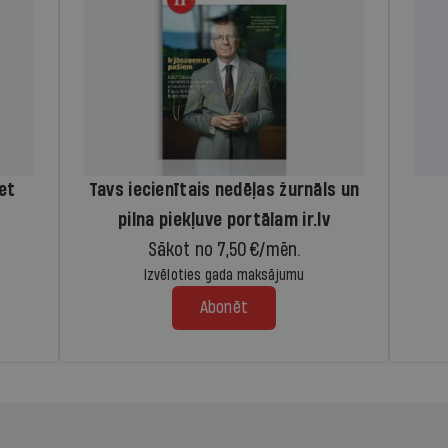
iet
Tavs iecienītais nedēļas žurnāls un
pilna piekļuve portālam ir.lv
Sākot no 7,50 €/mēn.
Izvēloties gada maksājumu
Abonēt