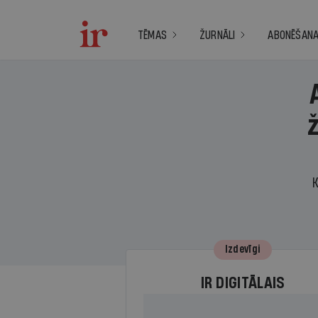
TĒMAS
ŽURNĀLI
ABONĒŠAN
K
Izdevīgi
IR DIGITĀLAIS