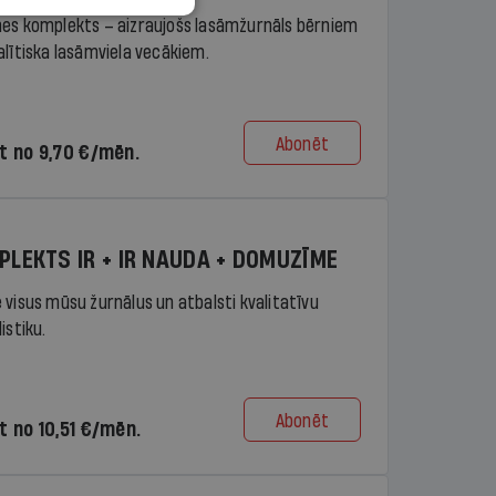
es komplekts – aizraujošs lasāmžurnāls bērniem
alītiska lasāmviela vecākiem.
Abonēt
t no 9,70 €/mēn.
PLEKTS IR + IR NAUDA + DOMUZĪME
 visus mūsu žurnālus un atbalsti kvalitatīvu
istiku.
Abonēt
t no 10,51 €/mēn.