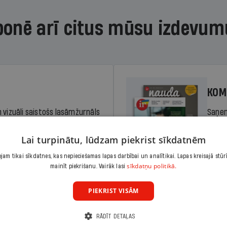
bonē arī citus mūsu izdevum
KOM
 vizuāli saistošs lasāmžurnāls
Saņem
iem. Stiprina lasītprasmi un
pilnu 
Lai turpinātu, lūdzam piekrist sīkdatnēm
am tikai sīkdatnes, kas nepieciešamas lapas darbībai un analītikai. Lapas kreisajā stūr
Cena
sīkdatņu politikā.
Abonēt
mainīt piekrišanu. Vairāk lasi
dā
Sāko
PIEKRIST VISĀM
RĀDĪT DETAĻAS
KOM