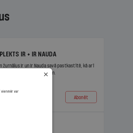
us
PLEKTS IR + IR NAUDA
 žurnālus Ir un Ir Nauda savā pastkastītē, kā arī
×
piekļuvi portāla ir.lv saturam.
ī vienmēr var
Abonēt
t no 9,10 €/mēn.
PLEKTS IR + LASIS