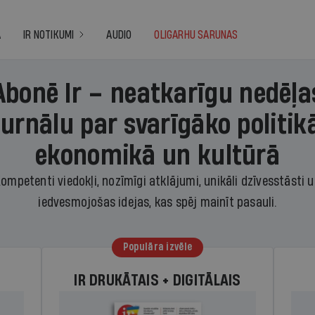
A
IR NOTIKUMI
AUDIO
OLIGARHU SARUNAS
Abonē Ir – neatkarīgu nedēļa
žurnālu par svarīgāko politikā
ekonomikā un kultūrā
ompetenti viedokļi, nozīmīgi atklājumi, unikāli dzīvesstāsti 
iedvesmojošas idejas, kas spēj mainīt pasauli.
Populāra izvēle
IR DRUKĀTAIS + DIGITĀLAIS