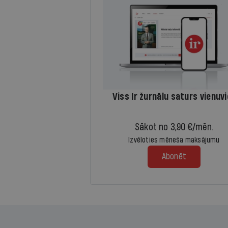
Viss Ir žurnālu saturs vienuv
Sākot no 3,90 €/mēn.
Izvēloties mēneša maksājumu
Abonēt