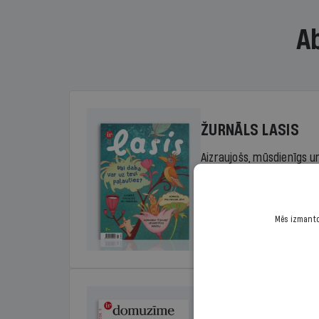
A
ŽURNĀLS LASIS
Aizraujošs, mūsdienīgs un
sākumskolas vecuma bērn
rada lasītprieku.
Mēs izmantoj
Cena
Sākot no 29,00 €/ga
DOMUZĪME