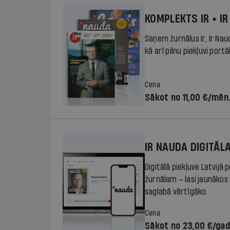
KOMPLEKTS IR + IR
Saņem žurnālus Ir, Ir Nau
kā arī pilnu piekļuvi portā
Cena
Sākot no 11,00 €/mēn
IR NAUDA DIGITĀL
Digitālā piekļuve Latvijā
žurnālam – lasi jaunākos 
saglabā vērtīgāko.
Cena
Sākot no 23,00 €/ga