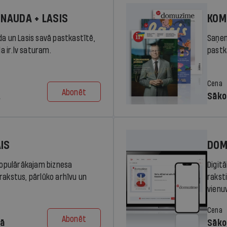
 NAUDA + LASIS
KOM
da un Lasis savā pastkastītē,
Saņem
la ir.lv saturam.
pastka
Cena
Abonēt
.
Sāko
AIS
DOM
 populārākajam biznesa
Digit
rakstus, pārlūko arhīvu un
rakst
vienu
Cena
Abonēt
dā
Sāko