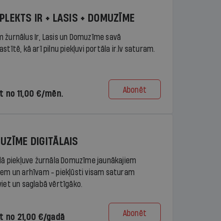
PLEKTS IR + LASIS + DOMUZĪME
 žurnālus Ir, Lasis un Domuzīme savā
stītē, kā arī pilnu piekļuvi portāla ir.lv saturam.
Abonēt
t no 11,00 €/mēn.
UZĪME DIGITĀLAIS
ālā piekļuve žurnāla Domuzīme jaunākajiem
iem un arhīvam - piekļūsti visam saturam
viet un saglabā vērtīgāko.
Abonēt
t no 21,00 €/gadā