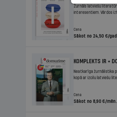
Žurnāls latviešu literatū
interesentiem. Vārdos izte
Cena
Sākot no 24,50 €/ga
KOMPLEKTS IR + 
Neatkarīga žurnālistika p
kopā ar izcilu latviešu lit
Cena
Sākot no 8,90 €/mēn.