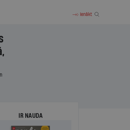
Ienākt
s
,
un
IR NAUDA