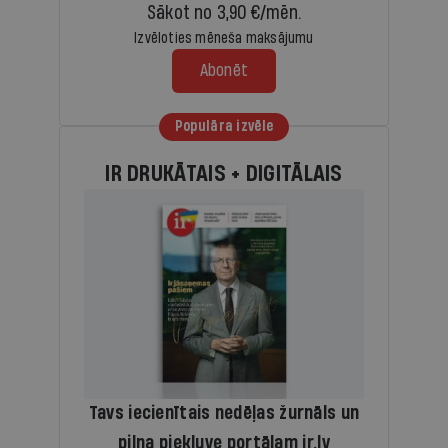
Sākot no 3,90 €/mēn.
Izvēloties mēneša maksājumu
Abonēt
Populāra izvēle
IR DRUKĀTAIS + DIGITĀLAIS
Tavs iecienītais nedēļas žurnāls un
pilna piekļuve portālam ir.lv