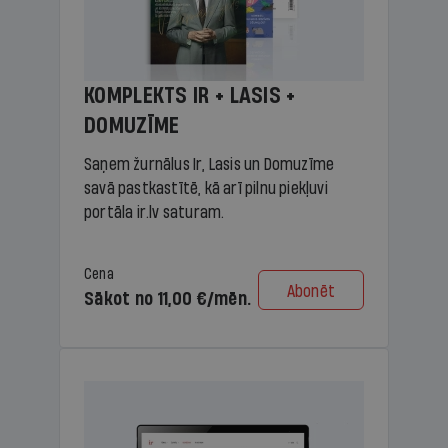
KOMPLEKTS IR + LASIS +
DOMUZĪME
Saņem žurnālus Ir, Lasis un Domuzīme
savā pastkastītē, kā arī pilnu piekļuvi
portāla ir.lv saturam.
Cena
Abonēt
Sākot no 11,00 €/mēn.