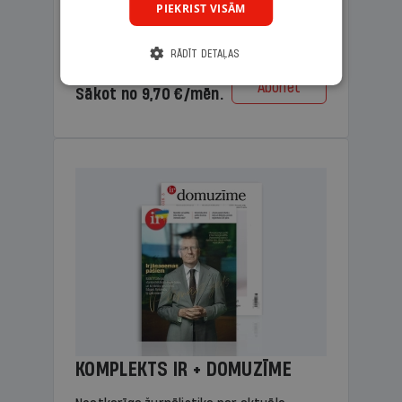
PIEKRIST VISĀM
lasāmviela vecākiem.
RĀDĪT DETAĻAS
Cena
Abonēt
Sākot no 9,70 €/mēn.
KOMPLEKTS IR + DOMUZĪME