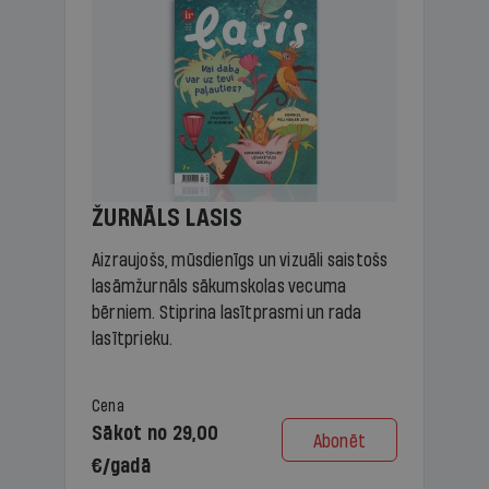
ŽURNĀLS LASIS
Aizraujošs, mūsdienīgs un vizuāli saistošs
lasāmžurnāls sākumskolas vecuma
bērniem. Stiprina lasītprasmi un rada
lasītprieku.
Cena
Sākot no 29,00
Abonēt
€/gadā