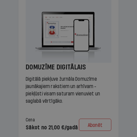
DOMUZĪME DIGITĀLAIS
Digitālā piekļuve žurnāla Domuzīme
jaunākajiem rakstiem un arhīvam -
piekļūsti visam saturam vienuviet un
saglabā vērtīgāko.
Cena
Abonēt
Sākot no 21,00 €/gadā