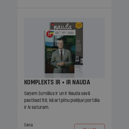
KOMPLEKTS IR + IR NAUDA
Saņem žurnālus Ir un Ir Nauda savā
pastkastītē, kā arī pilnu piekļuvi portāla
ir.lv saturam.
Cena