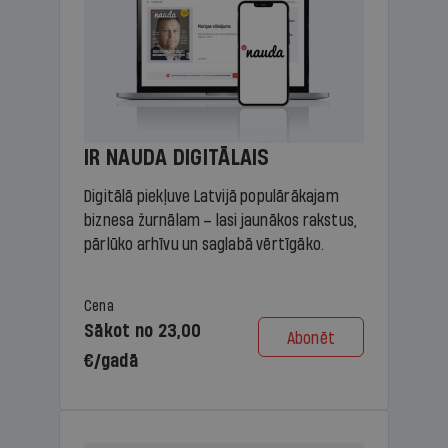
IR NAUDA DIGITĀLAIS
Digitālā piekļuve Latvijā populārākajam
biznesa žurnālam – lasi jaunākos rakstus,
pārlūko arhīvu un saglabā vērtīgāko.
Cena
Sākot no 23,00
Abonēt
€/gadā