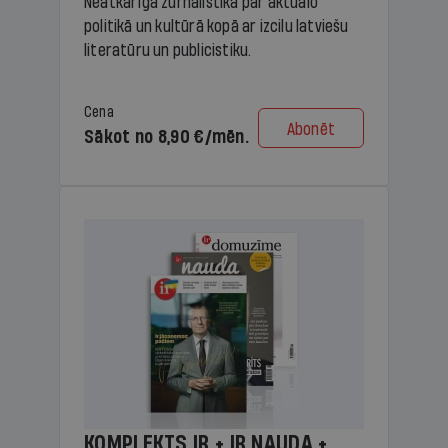
Neatkarīga žurnālistika par aktuālo
politikā un kultūrā kopā ar izcilu latviešu
literatūru un publicistiku.
Cena
Abonēt
Sākot no 8,90 €/mēn.
KOMPLEKTS IR + IR NAUDA +