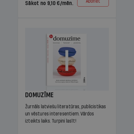
Abonēt
Sākot no 9,10 €/mēn.
DOMUZĪME
Žurnāls latviešu literatūras, publicistikas
un vēstures interesentiem. Vārdos
izteikts laiks. Turpini lasīt!