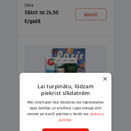
Cena
Sākot no 24,50
Abonēt
€/gadā
×
Lai turpinātu, lūdzam
piekrist sīkdatnēm
Mēs izmantojam tikai sīkdatnes, kas nepieciešamas
lapas darbībai un analītikai. Lapas kreisajā stūrī
KOMPLEKTS IR + LASIS
sīkdatņu
vienmēr var mainīt piekrišanu. Vairāk lasi
politikā.
Ģimenes komplekts – aizraujošs
lasāmžurnāls bērniem un analītiska