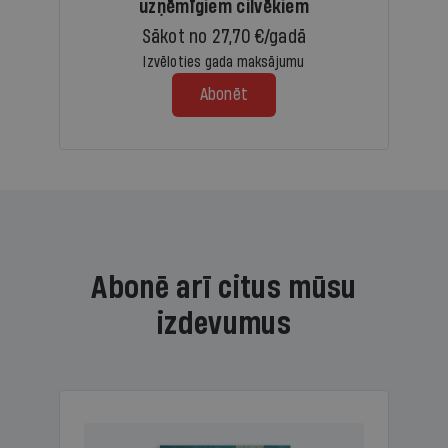
uzņēmīgiem cilvēkiem
Sākot no 27,70 €/gadā
Izvēloties gada maksājumu
Abonēt
Abonē arī citus mūsu
izdevumus