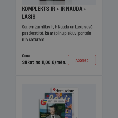
KOMPLEKTS IR + IR NAUDA +
LASIS
Saņem žurnālus Ir, Ir Nauda un Lasis savā
pastkastītē, kā arī pilnu piekļuvi portāla
ir.lv saturam.
Cena
Abonēt
Sākot no 11,00 €/mēn.