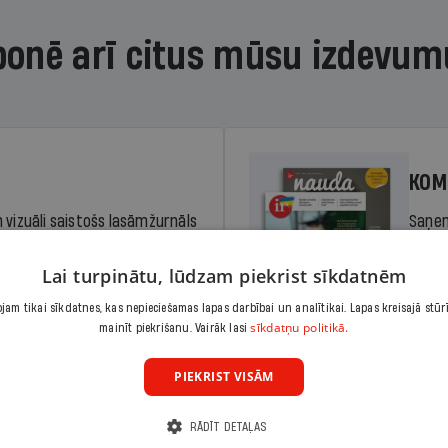
bonē arī citus mūsu izdevum
KOM
 vizuāli saistošs lasāmžurnāls
Saņem
iem. Stiprina lasītprasmi un
pilnu 
Lai turpinātu, lūdzam piekrist sīkdatnēm
am tikai sīkdatnes, kas nepieciešamas lapas darbībai un analītikai. Lapas kreisajā stūr
Cena
sīkdatņu politikā.
Abonēt
mainīt piekrišanu. Vairāk lasi
dā
Sāko
PIEKRIST VISĀM
RĀDĪT DETAĻAS
KOM