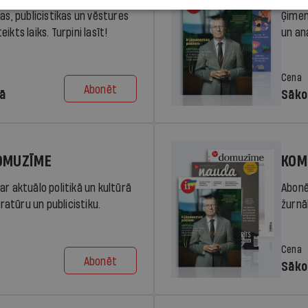
ras, publicistikas un vēstures
Ģimen
ikts laiks. Turpini lasīt!
un an
Cena
Abonēt
dā
Sāko
DOMUZĪME
KOM
ar aktuālo politikā un kultūrā
Abonē
eratūru un publicistiku.
žurnāl
Cena
Abonēt
Sāko