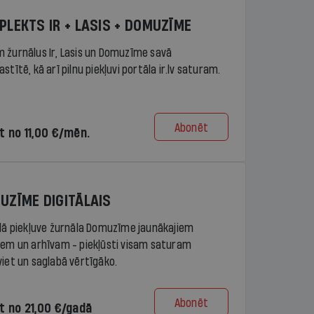
PLEKTS IR + LASIS + DOMUZĪME
 žurnālus Ir, Lasis un Domuzīme savā
stītē, kā arī pilnu piekļuvi portāla ir.lv saturam.
Abonēt
t no 11,00 €/mēn.
UZĪME DIGITĀLAIS
ālā piekļuve žurnāla Domuzīme jaunākajiem
iem un arhīvam - piekļūsti visam saturam
viet un saglabā vērtīgāko.
Abonēt
t no 21,00 €/gadā