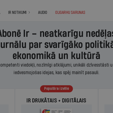
A
IR NOTIKUMI
AUDIO
OLIGARHU SARUNAS
Abonē Ir – neatkarīgu nedēļa
žurnālu par svarīgāko politikā
ekonomikā un kultūrā
ompetenti viedokļi, nozīmīgi atklājumi, unikāli dzīvesstāsti 
iedvesmojošas idejas, kas spēj mainīt pasauli.
Populāra izvēle
IR DRUKĀTAIS + DIGITĀLAIS