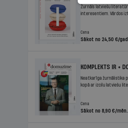
Žurnāls latviešu literatū
interesentiem. Vārdos izte
Cena
Sākot no 24,50 €/ga
KOMPLEKTS IR + 
Neatkarīga žurnālistika p
kopā ar izcilu latviešu lit
Cena
Sākot no 8,90 €/mēn.