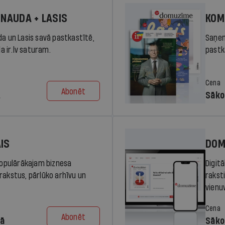
 NAUDA + LASIS
KOM
da un Lasis savā pastkastītē,
Saņem
la ir.lv saturam.
pastka
Cena
Abonēt
.
Sāko
AIS
DOM
 populārākajam biznesa
Digit
rakstus, pārlūko arhīvu un
rakst
vienu
Cena
Abonēt
dā
Sāko