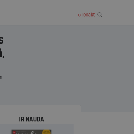
Ienākt
s
,
un
IR NAUDA