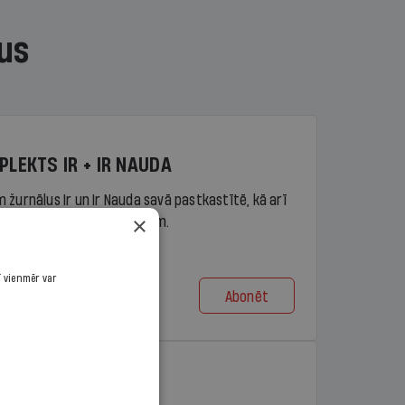
us
PLEKTS IR + IR NAUDA
 žurnālus Ir un Ir Nauda savā pastkastītē, kā arī
×
piekļuvi portāla ir.lv saturam.
ī vienmēr var
Abonēt
t no 9,10 €/mēn.
PLEKTS IR + LASIS