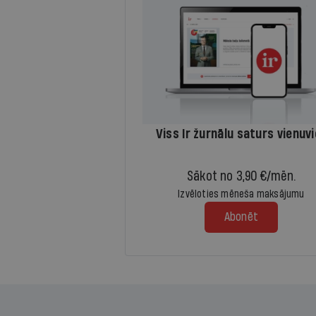
Viss Ir žurnālu saturs vienuv
Sākot no 3,90 €/mēn.
Izvēloties mēneša maksājumu
Abonēt