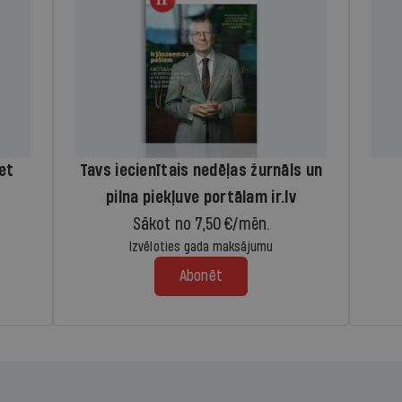
iet
Tavs iecienītais nedēļas žurnāls un
pilna piekļuve portālam ir.lv
Sākot no 7,50 €/mēn.
Izvēloties gada maksājumu
Abonēt