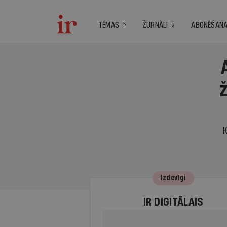
TĒMAS
ŽURNĀLI
ABONĒŠAN
K
Izdevīgi
IR DIGITĀLAIS