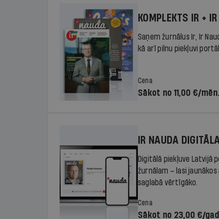
KOMPLEKTS IR + IR
Saņem žurnālus Ir, Ir Nau
kā arī pilnu piekļuvi portā
Cena
Sākot no 11,00 €/mēn
IR NAUDA DIGITĀL
Digitālā piekļuve Latvijā
žurnālam – lasi jaunākos 
saglabā vērtīgāko.
Cena
Sākot no 23,00 €/ga