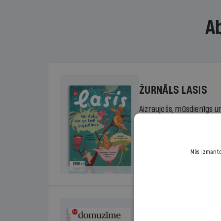
A
ŽURNĀLS LASIS
Aizraujošs, mūsdienīgs un
sākumskolas vecuma bērn
rada lasītprieku.
Mēs izmantoj
Cena
Sākot no 29,00 €/ga
DOMUZĪME