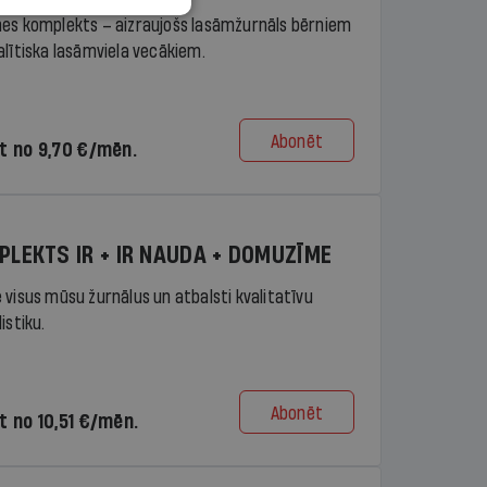
es komplekts – aizraujošs lasāmžurnāls bērniem
alītiska lasāmviela vecākiem.
Abonēt
t no 9,70 €/mēn.
PLEKTS IR + IR NAUDA + DOMUZĪME
 visus mūsu žurnālus un atbalsti kvalitatīvu
istiku.
Abonēt
t no 10,51 €/mēn.