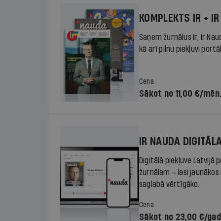
KOMPLEKTS IR + IR
Saņem žurnālus Ir, Ir Nau
kā arī pilnu piekļuvi portā
Cena
Sākot no 11,00 €/mēn
IR NAUDA DIGITĀL
Digitālā piekļuve Latvijā
žurnālam – lasi jaunākos 
saglabā vērtīgāko.
Cena
Sākot no 23,00 €/ga