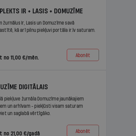
PLEKTS IR + LASIS + DOMUZĪME
 žurnālus Ir, Lasis un Domuzīme savā
stītē, kā arī pilnu piekļuvi portāla ir.lv saturam.
Abonēt
t no 11,00 €/mēn.
UZĪME DIGITĀLAIS
ālā piekļuve žurnāla Domuzīme jaunākajiem
iem un arhīvam - piekļūsti visam saturam
viet un saglabā vērtīgāko.
Abonēt
t no 21,00 €/gadā