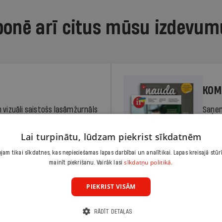
bonē arī citus mūsu izdevum
KOM
 vizuāli saistošs lasāmžurnāls
Saņem
iem. Stiprina lasītprasmi un
pilnu 
Lai turpinātu, lūdzam piekrist sīkdatnēm
am tikai sīkdatnes, kas nepieciešamas lapas darbībai un analītikai. Lapas kreisajā stūr
Cena
sīkdatņu politikā.
Abonēt
mainīt piekrišanu. Vairāk lasi
dā
Sāko
PIEKRIST VISĀM
RĀDĪT DETAĻAS
KOM