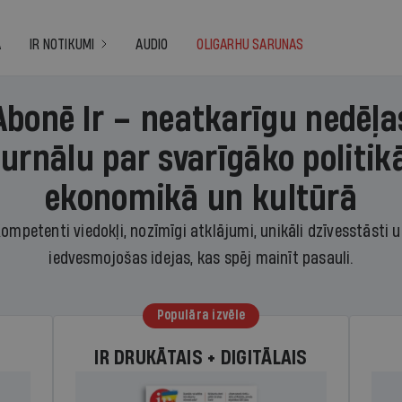
A
IR NOTIKUMI
AUDIO
OLIGARHU SARUNAS
Abonē Ir – neatkarīgu nedēļa
žurnālu par svarīgāko politikā
ekonomikā un kultūrā
ompetenti viedokļi, nozīmīgi atklājumi, unikāli dzīvesstāsti 
iedvesmojošas idejas, kas spēj mainīt pasauli.
Populāra izvēle
IR DRUKĀTAIS + DIGITĀLAIS