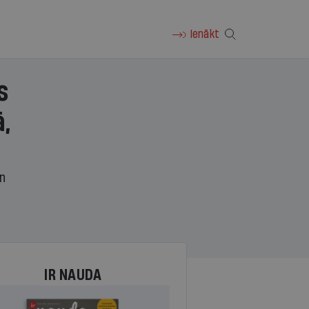
Ienākt
s
,
un
IR NAUDA