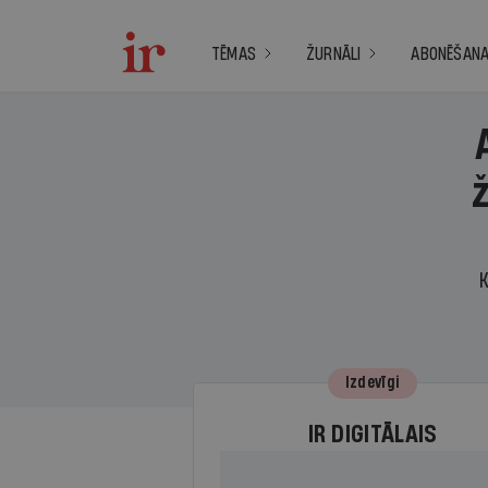
TĒMAS
ŽURNĀLI
ABONĒŠAN
K
Izdevīgi
IR DIGITĀLAIS