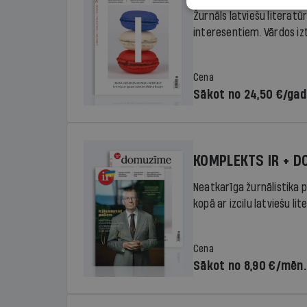
Žurnāls latviešu literatū
interesentiem. Vārdos izte
Cena
Sākot no 24,50 €/ga
KOMPLEKTS IR + 
Neatkarīga žurnālistika p
kopā ar izcilu latviešu lit
Cena
Sākot no 8,90 €/mēn.