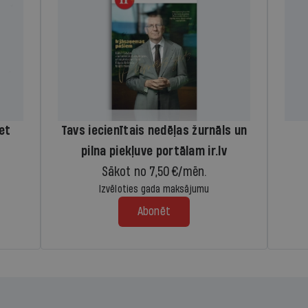
iet
Tavs iecienītais nedēļas žurnāls un
pilna piekļuve portālam ir.lv
Sākot no 7,50 €/mēn.
Izvēloties gada maksājumu
Abonēt