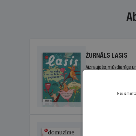
A
ŽURNĀLS LASIS
Aizraujošs, mūsdienīgs un
sākumskolas vecuma bērn
rada lasītprieku.
Mēs izmantoj
Cena
Sākot no 29,00 €/ga
DOMUZĪME