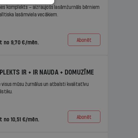
es komplekts – aizraujošs lasāmžurnāls bērniem
alītiska lasāmviela vecākiem.
Abonēt
t no 9,70 €/mēn.
PLEKTS IR + IR NAUDA + DOMUZĪME
 visus mūsu žurnālus un atbalsti kvalitatīvu
istiku.
Abonēt
t no 10,51 €/mēn.