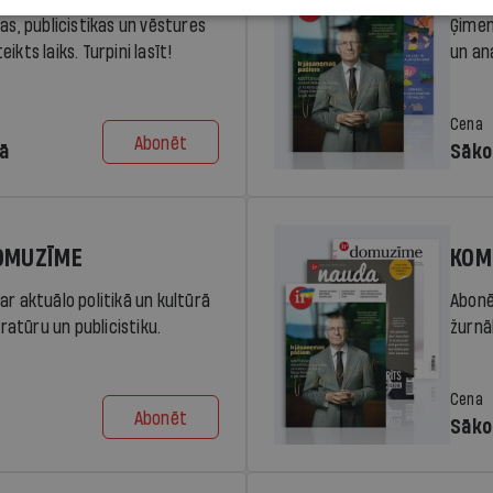
ras, publicistikas un vēstures
Ģimen
ikts laiks. Turpini lasīt!
un an
Cena
Abonēt
dā
Sāko
DOMUZĪME
KOM
ar aktuālo politikā un kultūrā
Abonē
eratūru un publicistiku.
žurnāl
Cena
Abonēt
Sāko