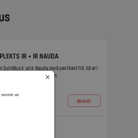
us
PLEKTS IR + IR NAUDA
 žurnālus Ir un Ir Nauda savā pastkastītē, kā arī
×
piekļuvi portāla ir.lv saturam.
ī vienmēr var
Abonēt
t no 9,10 €/mēn.
PLEKTS IR + LASIS