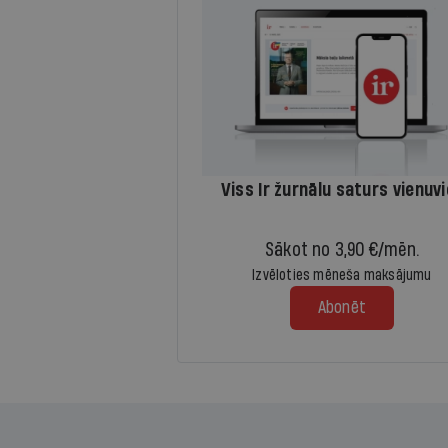
Viss Ir žurnālu saturs vienuv
Sākot no 3,90 €/mēn.
Izvēloties mēneša maksājumu
Abonēt