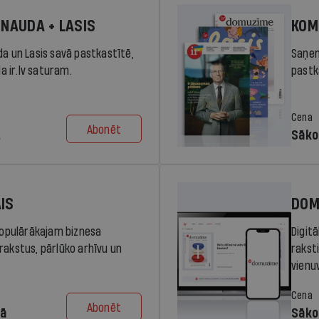
 NAUDA + LASIS
KOM
da un Lasis savā pastkastītē,
Saņem
la ir.lv saturam.
pastka
Cena
Abonēt
.
Sāko
AIS
DOM
 populārākajam biznesa
Digit
rakstus, pārlūko arhīvu un
rakst
vienu
Cena
Abonēt
dā
Sāko