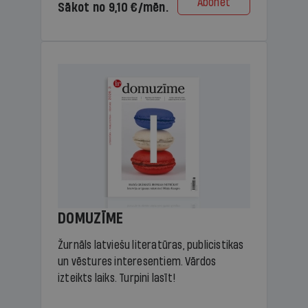
Abonēt
Sākot no 9,10 €/mēn.
DOMUZĪME
Žurnāls latviešu literatūras, publicistikas
un vēstures interesentiem. Vārdos
izteikts laiks. Turpini lasīt!