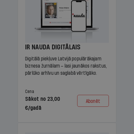
IR NAUDA DIGITĀLAIS
Digitālā piekļuve Latvijā populārākajam
biznesa žurnālam – lasi jaunākos rakstus,
pārlūko arhīvu un saglabā vērtīgāko.
Cena
Sākot no 23,00
Abonēt
€/gadā