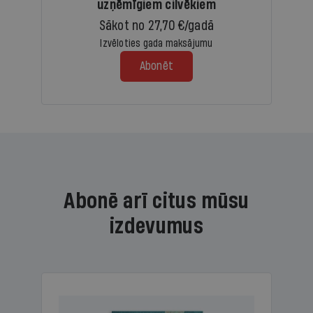
uzņēmīgiem cilvēkiem
Sākot no 27,70 €/gadā
Izvēloties gada maksājumu
Abonēt
Abonē arī citus mūsu
izdevumus