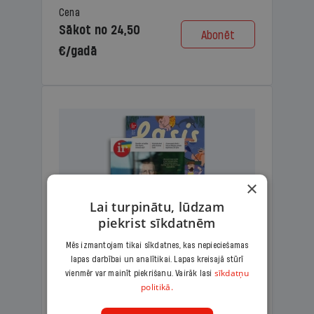
Cena
Sākot no 24,50
Abonēt
€/gadā
×
Lai turpinātu, lūdzam
piekrist sīkdatnēm
Mēs izmantojam tikai sīkdatnes, kas nepieciešamas
lapas darbībai un analītikai. Lapas kreisajā stūrī
KOMPLEKTS IR + LASIS
sīkdatņu
vienmēr var mainīt piekrišanu. Vairāk lasi
politikā.
Ģimenes komplekts – aizraujošs
lasāmžurnāls bērniem un analītiska