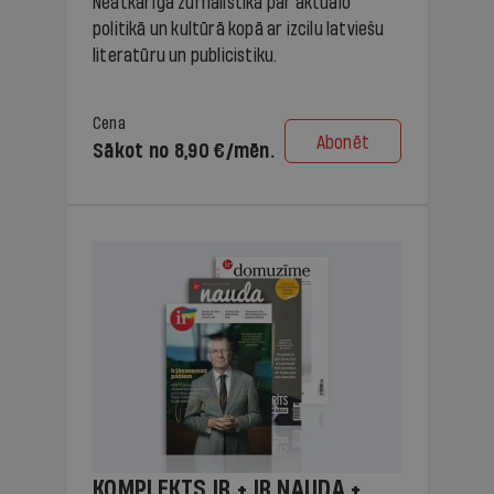
Neatkarīga žurnālistika par aktuālo
politikā un kultūrā kopā ar izcilu latviešu
literatūru un publicistiku.
Cena
Abonēt
Sākot no 8,90 €/mēn.
KOMPLEKTS IR + IR NAUDA +