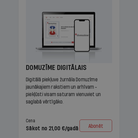
DOMUZĪME DIGITĀLAIS
Digitālā piekļuve žurnāla Domuzīme
jaunākajiem rakstiem un arhīvam -
piekļūsti visam saturam vienuviet un
saglabā vērtīgāko.
Cena
Abonēt
Sākot no 21,00 €/gadā