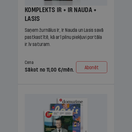
KOMPLEKTS IR + IR NAUDA +
LASIS
Saņem žurnālus Ir, Ir Nauda un Lasis savā
pastkastītē, kā arī pilnu piekļuvi portāla
ir.lv saturam.
Cena
Abonēt
Sākot no 11,00 €/mēn.