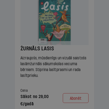
ŽURNĀLS LASIS
Aizraujošs, mūsdienīgs un vizuāli saistošs
lasāmžurnāls sākumskolas vecuma
bērniem. Stiprina lasītprasmi un rada
lasītprieku.
Cena
Sākot no 29,00
Abonēt
€/gadā