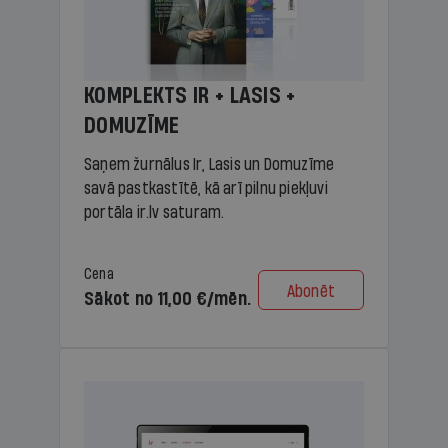
KOMPLEKTS IR + LASIS +
DOMUZĪME
Saņem žurnālus Ir, Lasis un Domuzīme
savā pastkastītē, kā arī pilnu piekļuvi
portāla ir.lv saturam.
Cena
Abonēt
Sākot no 11,00 €/mēn.