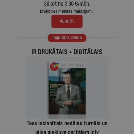
Sākot no 3,90 €/mēn.
Izvēloties mēneša maksājumu
Abonēt
Populāra izvēle
IR DRUKĀTAIS + DIGITĀLAIS
Tavs iecienītais nedēļas žurnāls un
pilna piekļuve portālam ir.lv