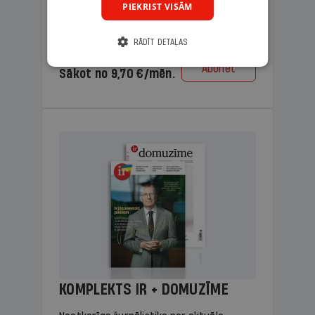
PIEKRIST VISĀM
lasāmviela vecākiem.
RĀDĪT DETAĻAS
Cena
Abonēt
Sākot no 9,70 €/mēn.
KOMPLEKTS IR + DOMUZĪME