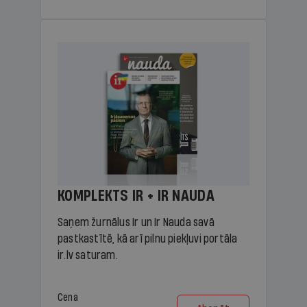
KOMPLEKTS IR + IR NAUDA
Saņem žurnālus Ir un Ir Nauda savā
pastkastītē, kā arī pilnu piekļuvi portāla
ir.lv saturam.
Cena