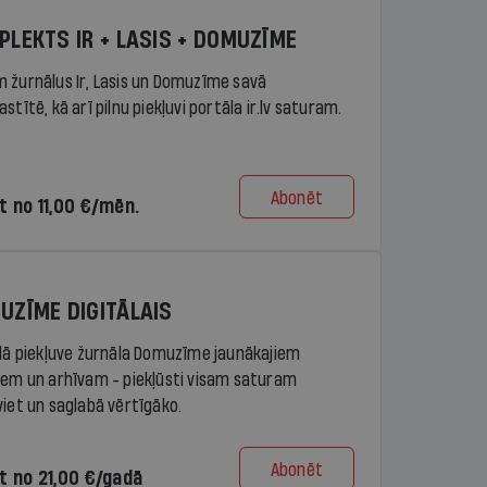
PLEKTS IR + LASIS + DOMUZĪME
 žurnālus Ir, Lasis un Domuzīme savā
stītē, kā arī pilnu piekļuvi portāla ir.lv saturam.
Abonēt
t no 11,00 €/mēn.
UZĪME DIGITĀLAIS
ālā piekļuve žurnāla Domuzīme jaunākajiem
iem un arhīvam - piekļūsti visam saturam
viet un saglabā vērtīgāko.
Abonēt
t no 21,00 €/gadā