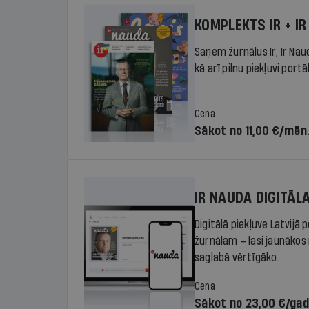
KOMPLEKTS IR + IR
Saņem žurnālus Ir, Ir Nau
kā arī pilnu piekļuvi portā
Cena
Sākot no 11,00 €/mēn
IR NAUDA DIGITĀL
Digitālā piekļuve Latvijā
žurnālam – lasi jaunākos 
saglabā vērtīgāko.
Cena
Sākot no 23,00 €/ga