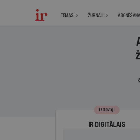
TĒMAS
ŽURNĀLI
ABONĒŠAN
K
Izdevīgi
IR DIGITĀLAIS