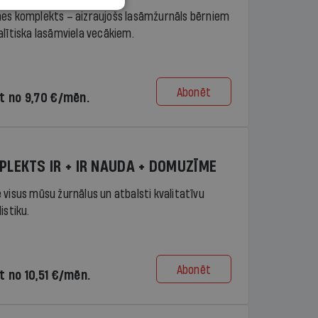
es komplekts – aizraujošs lasāmžurnāls bērniem
alītiska lasāmviela vecākiem.
Abonēt
t no 9,70 €/mēn.
PLEKTS IR + IR NAUDA + DOMUZĪME
 visus mūsu žurnālus un atbalsti kvalitatīvu
istiku.
Abonēt
t no 10,51 €/mēn.