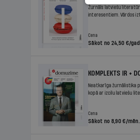
Žurnāls latviešu literatū
interesentiem. Vārdos izte
Cena
Sākot no 24,50 €/ga
KOMPLEKTS IR + 
Neatkarīga žurnālistika p
kopā ar izcilu latviešu lit
Cena
Sākot no 8,90 €/mēn.