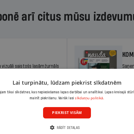
bonē arī citus mūsu izdevum
KOM
 vizuāli saistošs lasāmžurnāls
Saņem
iem. Stiprina lasītprasmi un
pilnu 
Lai turpinātu, lūdzam piekrist sīkdatnēm
am tikai sīkdatnes, kas nepieciešamas lapas darbībai un analītikai. Lapas kreisajā stūr
Cena
sīkdatņu politikā.
Abonēt
mainīt piekrišanu. Vairāk lasi
dā
Sāko
PIEKRIST VISĀM
RĀDĪT DETAĻAS
KOM