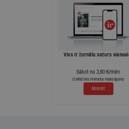
Viss Ir žurnālu saturs vienuv
Sākot no 3,90 €/mēn.
Izvēloties mēneša maksājumu
Abonēt