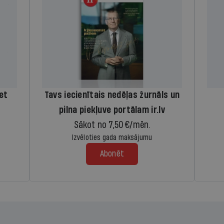
iet
Tavs iecienītais nedēļas žurnāls un
pilna piekļuve portālam ir.lv
Sākot no 7,50 €/mēn.
Izvēloties gada maksājumu
Abonēt