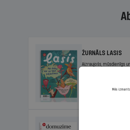
A
ŽURNĀLS LASIS
Aizraujošs, mūsdienīgs un
sākumskolas vecuma bērn
rada lasītprieku.
Mēs izmantoj
Cena
Sākot no 29,00 €/ga
DOMUZĪME