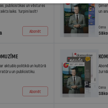
ras, publicistikas un vēstures
Ģimen
ikts laiks. Turpini lasīt!
un an
Cena
Abonēt
dā
Sāko
DOMUZĪME
KOM
ar aktuālo politikā un kultūrā
Abonē
eratūru un publicistiku.
žurnāl
Cena
Abonēt
Sāko