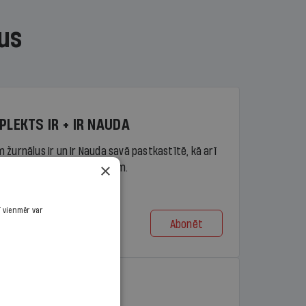
us
PLEKTS IR + IR NAUDA
 žurnālus Ir un Ir Nauda savā pastkastītē, kā arī
×
piekļuvi portāla ir.lv saturam.
ī vienmēr var
Abonēt
t no 9,10 €/mēn.
PLEKTS IR + LASIS