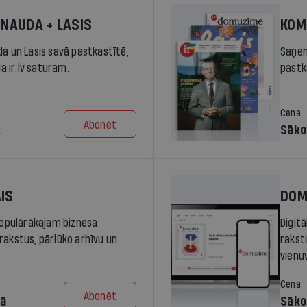
 NAUDA + LASIS
KOM
da un Lasis savā pastkastītē,
Saņem
la ir.lv saturam.
pastka
Cena
Abonēt
.
Sāko
AIS
DOM
 populārākajam biznesa
Digit
rakstus, pārlūko arhīvu un
rakst
vienu
Cena
Abonēt
dā
Sāko