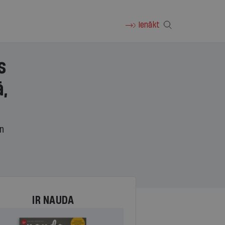
Ienākt
s
,
un
IR NAUDA