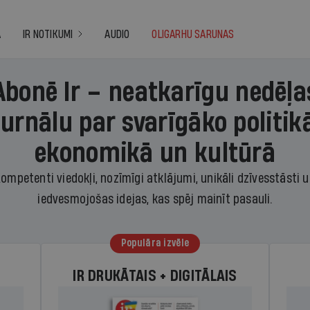
A
IR NOTIKUMI
AUDIO
OLIGARHU SARUNAS
Abonē Ir – neatkarīgu nedēļa
žurnālu par svarīgāko politikā
ekonomikā un kultūrā
ompetenti viedokļi, nozīmīgi atklājumi, unikāli dzīvesstāsti 
iedvesmojošas idejas, kas spēj mainīt pasauli.
Populāra izvēle
IR DRUKĀTAIS + DIGITĀLAIS