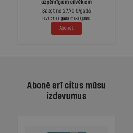
uzņēmīgiem cilvēkiem
Sākot no 27,70 €/gadā
Izvēloties gada maksājumu
Abonēt
Abonē arī citus mūsu
izdevumus