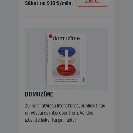
Abonēt
Sākot no 9,10 €/mēn.
DOMUZĪME
Žurnāls latviešu literatūras, publicistikas
un vēstures interesentiem. Vārdos
izteikts laiks. Turpini lasīt!