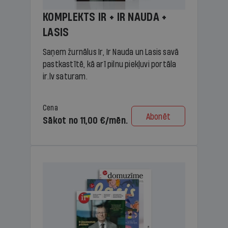
KOMPLEKTS IR + IR NAUDA +
LASIS
Saņem žurnālus Ir, Ir Nauda un Lasis savā
pastkastītē, kā arī pilnu piekļuvi portāla
ir.lv saturam.
Cena
Abonēt
Sākot no 11,00 €/mēn.