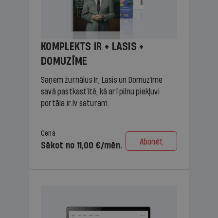
KOMPLEKTS IR + LASIS +
DOMUZĪME
Saņem žurnālus Ir, Lasis un Domuzīme
savā pastkastītē, kā arī pilnu piekļuvi
portāla ir.lv saturam.
Cena
Abonēt
Sākot no 11,00 €/mēn.