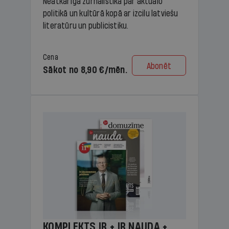
Neatkarīga žurnālistika par aktuālo
politikā un kultūrā kopā ar izcilu latviešu
literatūru un publicistiku.
Cena
Abonēt
Sākot no 8,90 €/mēn.
KOMPLEKTS IR + IR NAUDA +