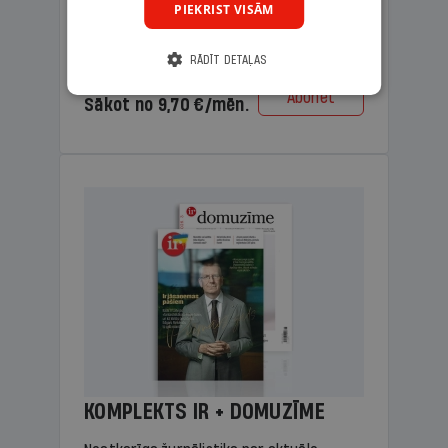
PIEKRIST VISĀM
lasāmviela vecākiem.
RĀDĪT DETAĻAS
Cena
Abonēt
Sākot no 9,70 €/mēn.
KOMPLEKTS IR + DOMUZĪME