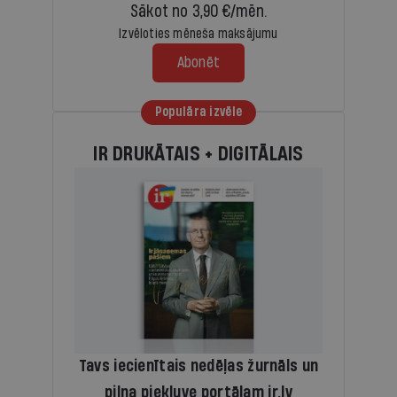
Sākot no 3,90 €/mēn.
Izvēloties mēneša maksājumu
Abonēt
Populāra izvēle
IR DRUKĀTAIS + DIGITĀLAIS
Tavs iecienītais nedēļas žurnāls un
pilna piekļuve portālam ir.lv