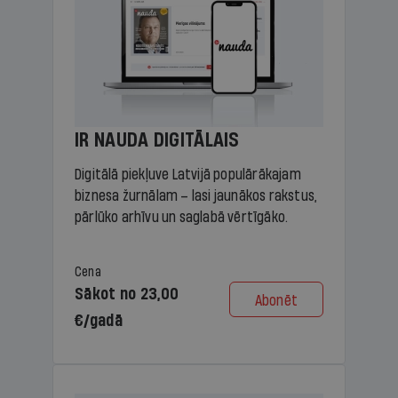
IR NAUDA DIGITĀLAIS
Digitālā piekļuve Latvijā populārākajam
biznesa žurnālam – lasi jaunākos rakstus,
pārlūko arhīvu un saglabā vērtīgāko.
Cena
Sākot no 23,00
Abonēt
€/gadā