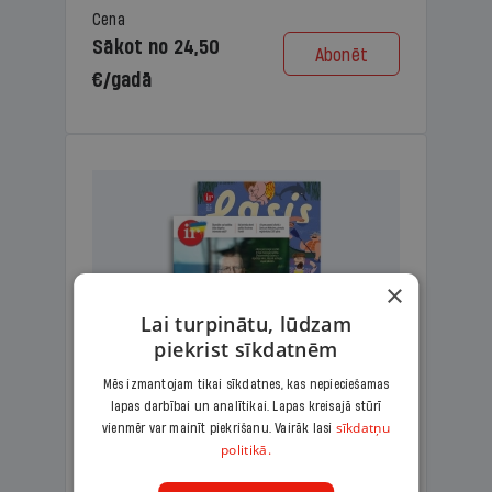
Cena
Sākot no 24,50
Abonēt
€/gadā
×
Lai turpinātu, lūdzam
piekrist sīkdatnēm
Mēs izmantojam tikai sīkdatnes, kas nepieciešamas
lapas darbībai un analītikai. Lapas kreisajā stūrī
KOMPLEKTS IR + LASIS
sīkdatņu
vienmēr var mainīt piekrišanu. Vairāk lasi
politikā.
Ģimenes komplekts – aizraujošs
lasāmžurnāls bērniem un analītiska