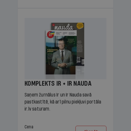
KOMPLEKTS IR + IR NAUDA
Saņem žurnālus Ir un Ir Nauda savā
pastkastītē, kā arī pilnu piekļuvi portāla
ir.lv saturam.
Cena