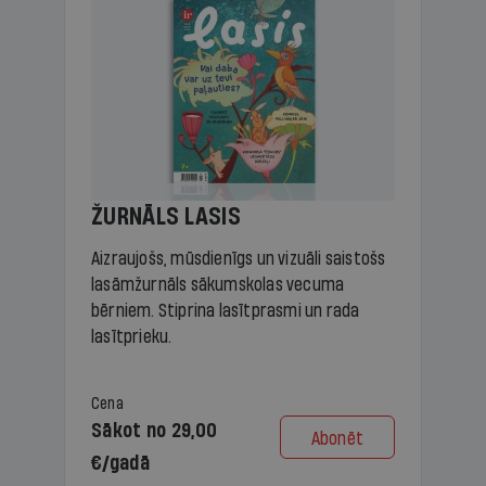
ŽURNĀLS LASIS
Aizraujošs, mūsdienīgs un vizuāli saistošs
lasāmžurnāls sākumskolas vecuma
bērniem. Stiprina lasītprasmi un rada
lasītprieku.
Cena
Sākot no 29,00
Abonēt
€/gadā