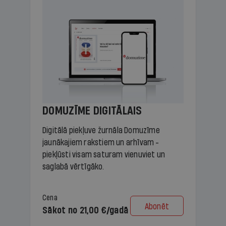
DOMUZĪME DIGITĀLAIS
Digitālā piekļuve žurnāla Domuzīme
jaunākajiem rakstiem un arhīvam -
piekļūsti visam saturam vienuviet un
saglabā vērtīgāko.
Cena
Abonēt
Sākot no 21,00 €/gadā