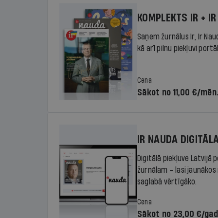
KOMPLEKTS IR + IR
Saņem žurnālus Ir, Ir Nau
kā arī pilnu piekļuvi portā
Cena
Sākot no 11,00 €/mēn
IR NAUDA DIGITĀL
Digitālā piekļuve Latvijā
žurnālam – lasi jaunākos 
saglabā vērtīgāko.
Cena
Sākot no 23,00 €/ga