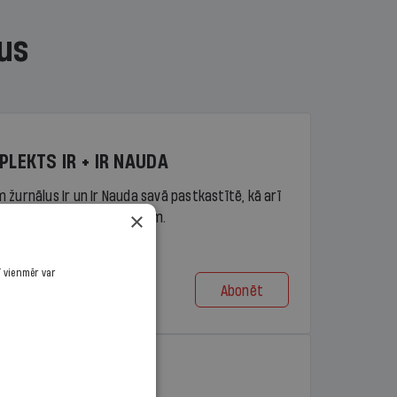
us
PLEKTS IR + IR NAUDA
 žurnālus Ir un Ir Nauda savā pastkastītē, kā arī
×
piekļuvi portāla ir.lv saturam.
ī vienmēr var
Abonēt
t no 9,10 €/mēn.
PLEKTS IR + LASIS