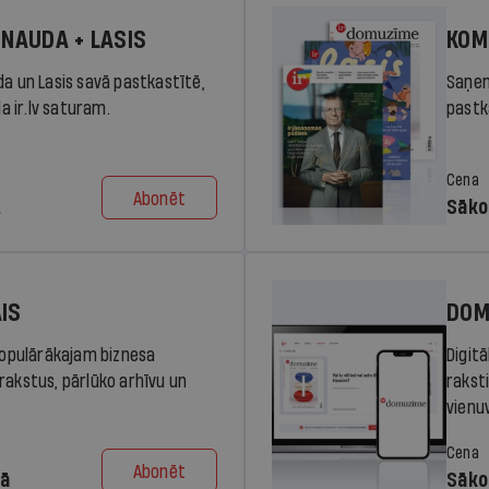
 NAUDA + LASIS
KOM
da un Lasis savā pastkastītē,
Saņem
la ir.lv saturam.
pastka
Cena
Abonēt
.
Sāko
AIS
DOM
 populārākajam biznesa
Digit
rakstus, pārlūko arhīvu un
rakst
vienu
Cena
Abonēt
dā
Sāko