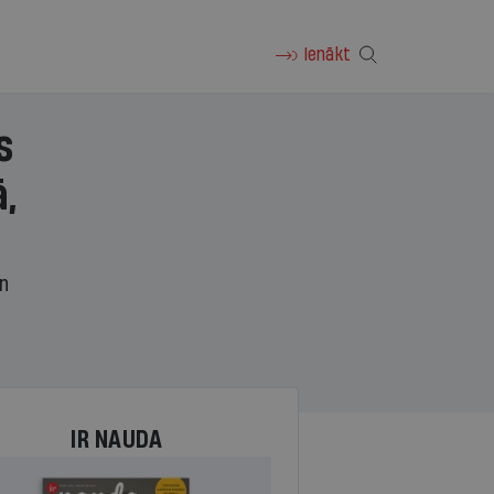
Ienākt
s
,
un
IR NAUDA