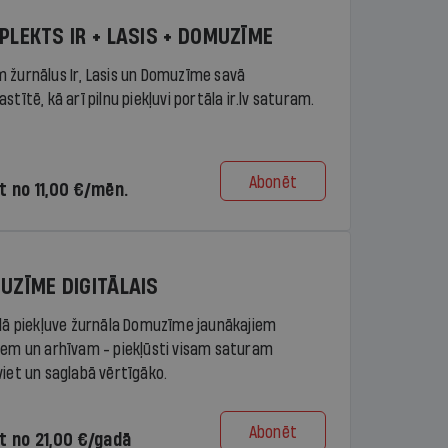
PLEKTS IR + LASIS + DOMUZĪME
 žurnālus Ir, Lasis un Domuzīme savā
stītē, kā arī pilnu piekļuvi portāla ir.lv saturam.
Abonēt
t no 11,00 €/mēn.
UZĪME DIGITĀLAIS
ālā piekļuve žurnāla Domuzīme jaunākajiem
iem un arhīvam - piekļūsti visam saturam
viet un saglabā vērtīgāko.
Abonēt
t no 21,00 €/gadā