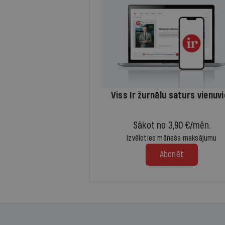
Viss Ir žurnālu saturs vienuv
Sākot no 3,90 €/mēn.
Izvēloties mēneša maksājumu
Abonēt