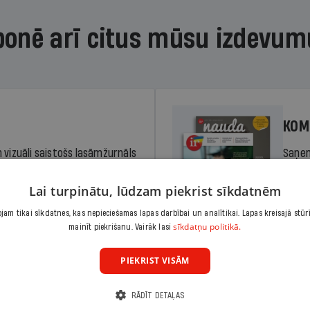
bonē arī citus mūsu izdevum
KOM
 vizuāli saistošs lasāmžurnāls
Saņem
iem. Stiprina lasītprasmi un
pilnu 
Lai turpinātu, lūdzam piekrist sīkdatnēm
am tikai sīkdatnes, kas nepieciešamas lapas darbībai un analītikai. Lapas kreisajā stūr
Cena
sīkdatņu politikā.
Abonēt
mainīt piekrišanu. Vairāk lasi
dā
Sāko
PIEKRIST VISĀM
RĀDĪT DETAĻAS
KOM