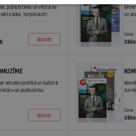
ras, publicistikas un vēstures
Ģimen
ikts laiks. Turpini lasīt!
un an
Cena
Abonēt
dā
Sāko
DOMUZĪME
KOM
ar aktuālo politikā un kultūrā
Abonē
eratūru un publicistiku.
žurnāl
Cena
Abonēt
Sāko