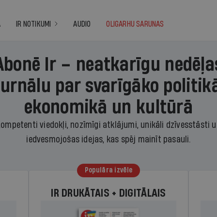
A
IR NOTIKUMI
AUDIO
OLIGARHU SARUNAS
Abonē Ir – neatkarīgu nedēļa
žurnālu par svarīgāko politikā
ekonomikā un kultūrā
ompetenti viedokļi, nozīmīgi atklājumi, unikāli dzīvesstāsti 
iedvesmojošas idejas, kas spēj mainīt pasauli.
Populāra izvēle
IR DRUKĀTAIS + DIGITĀLAIS