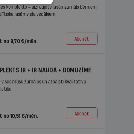
es komplekts – aizraujošs lasāmžurnāls bērniem
alītiska lasāmviela vecākiem.
Abonēt
t no 9,70 €/mēn.
PLEKTS IR + IR NAUDA + DOMUZĪME
 visus mūsu žurnālus un atbalsti kvalitatīvu
istiku.
Abonēt
t no 10,51 €/mēn.