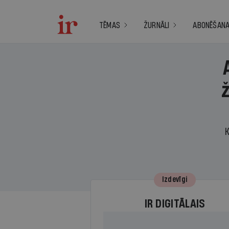
TĒMAS
ŽURNĀLI
ABONĒŠAN
K
Izdevīgi
IR DIGITĀLAIS