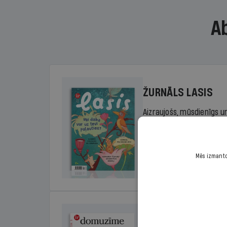
A
ŽURNĀLS LASIS
Aizraujošs, mūsdienīgs un
sākumskolas vecuma bērn
rada lasītprieku.
Mēs izmantoj
Cena
Sākot no 29,00 €/ga
DOMUZĪME