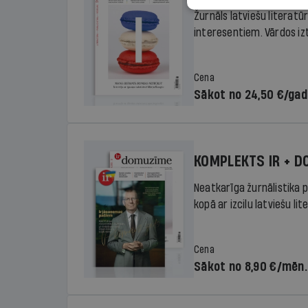
Žurnāls latviešu literatū
interesentiem. Vārdos izte
Cena
Sākot no 24,50 €/ga
KOMPLEKTS IR + 
Neatkarīga žurnālistika p
kopā ar izcilu latviešu lit
Cena
Sākot no 8,90 €/mēn.