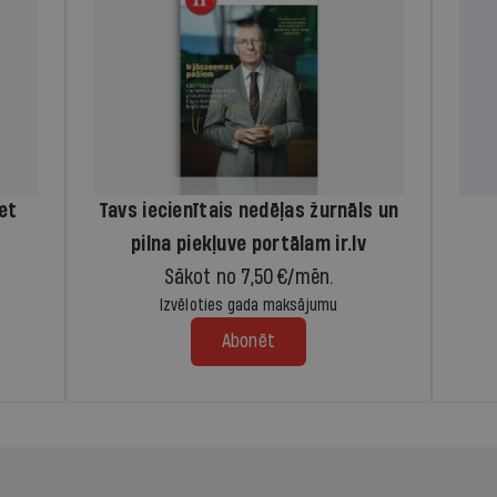
iet
Tavs iecienītais nedēļas žurnāls un
pilna piekļuve portālam ir.lv
Sākot no 7,50 €/mēn.
Izvēloties gada maksājumu
Abonēt