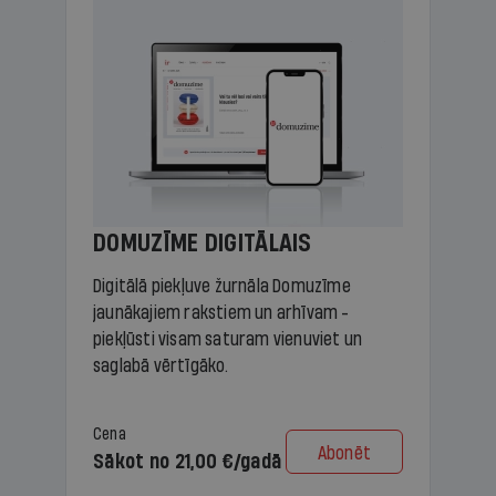
DOMUZĪME DIGITĀLAIS
Digitālā piekļuve žurnāla Domuzīme
jaunākajiem rakstiem un arhīvam -
piekļūsti visam saturam vienuviet un
saglabā vērtīgāko.
Cena
Abonēt
Sākot no 21,00 €/gadā