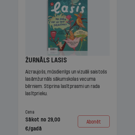
ŽURNĀLS LASIS
Aizraujošs, mūsdienīgs un vizuāli saistošs
lasāmžurnāls sākumskolas vecuma
bērniem. Stiprina lasītprasmi un rada
lasītprieku.
Cena
Sākot no 29,00
Abonēt
€/gadā