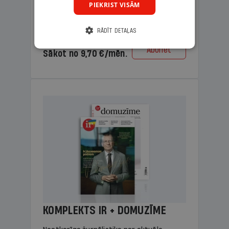
PIEKRIST VISĀM
lasāmviela vecākiem.
RĀDĪT DETAĻAS
Cena
Abonēt
Sākot no 9,70 €/mēn.
KOMPLEKTS IR + DOMUZĪME