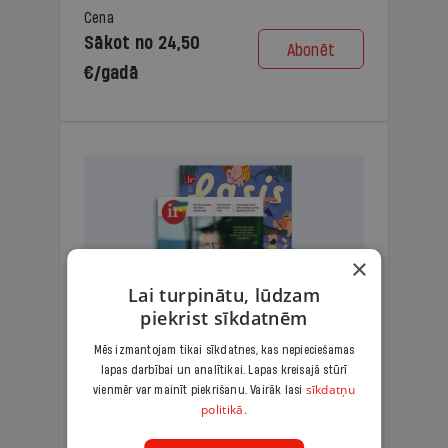
Cena
Sākot no 24,50
Abonēt
€/gadā
×
Lai turpinātu, lūdzam
piekrist sīkdatnēm
Mēs izmantojam tikai sīkdatnes, kas nepieciešamas
lapas darbībai un analītikai. Lapas kreisajā stūrī
KOMPLEKTS IR + LASIS
sīkdatņu
vienmēr var mainīt piekrišanu. Vairāk lasi
politikā.
Ģimenes komplekts – aizraujošs
lasāmžurnāls bērniem un analītiska