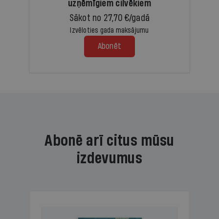
uzņēmīgiem cilvēkiem
Sākot no 27,70 €/gadā
Izvēloties gada maksājumu
Abonēt
Abonē arī citus mūsu
izdevumus