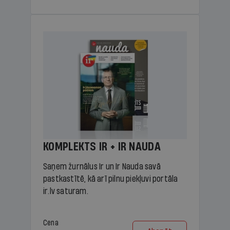
KOMPLEKTS IR + IR NAUDA
Saņem žurnālus Ir un Ir Nauda savā
pastkastītē, kā arī pilnu piekļuvi portāla
ir.lv saturam.
Cena