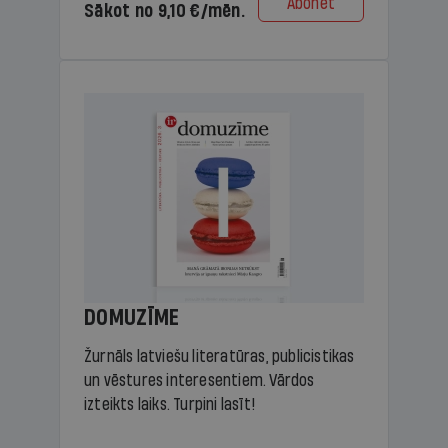
Abonēt
Sākot no 9,10 €/mēn.
DOMUZĪME
Žurnāls latviešu literatūras, publicistikas
un vēstures interesentiem. Vārdos
izteikts laiks. Turpini lasīt!