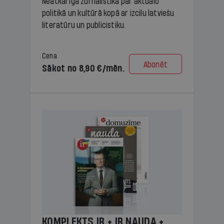
Neatkarīga žurnālistika par aktuālo
politikā un kultūrā kopā ar izcilu latviešu
literatūru un publicistiku.
Cena
Abonēt
Sākot no 8,90 €/mēn.
KOMPLEKTS IR + IR NAUDA +