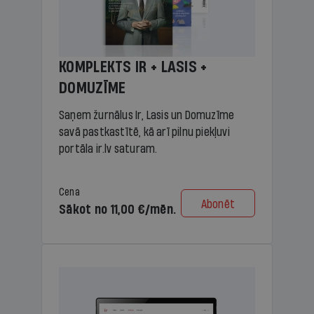
KOMPLEKTS IR + LASIS +
DOMUZĪME
Saņem žurnālus Ir, Lasis un Domuzīme
savā pastkastītē, kā arī pilnu piekļuvi
portāla ir.lv saturam.
Cena
Abonēt
Sākot no 11,00 €/mēn.