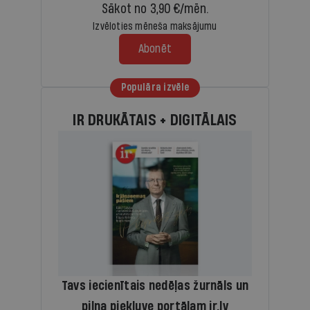
Sākot no 3,90 €/mēn.
Izvēloties mēneša maksājumu
Abonēt
Populāra izvēle
IR DRUKĀTAIS + DIGITĀLAIS
Tavs iecienītais nedēļas žurnāls un
pilna piekļuve portālam ir.lv