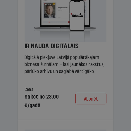
IR NAUDA DIGITĀLAIS
Digitālā piekļuve Latvijā populārākajam
biznesa žurnālam – lasi jaunākos rakstus,
pārlūko arhīvu un saglabā vērtīgāko.
Cena
Sākot no 23,00
Abonēt
€/gadā