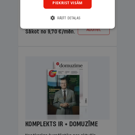
PIEKRIST VISĀM
lasāmviela vecākiem.
RĀDĪT DETAĻAS
Cena
Abonēt
Sākot no 9,70 €/mēn.
KOMPLEKTS IR + DOMUZĪME