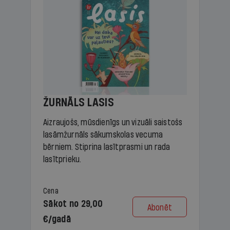
ŽURNĀLS LASIS
Aizraujošs, mūsdienīgs un vizuāli saistošs
lasāmžurnāls sākumskolas vecuma
bērniem. Stiprina lasītprasmi un rada
lasītprieku.
Cena
Sākot no 29,00
Abonēt
€/gadā