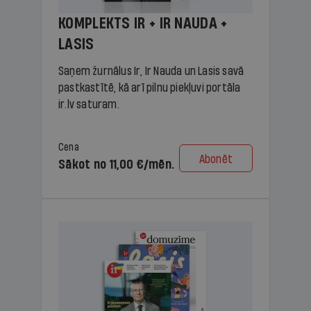
KOMPLEKTS IR + IR NAUDA +
LASIS
Saņem žurnālus Ir, Ir Nauda un Lasis savā
pastkastītē, kā arī pilnu piekļuvi portāla
ir.lv saturam.
Cena
Abonēt
Sākot no 11,00 €/mēn.