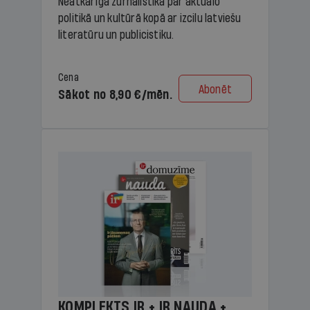
Neatkarīga žurnālistika par aktuālo
politikā un kultūrā kopā ar izcilu latviešu
literatūru un publicistiku.
Cena
Abonēt
Sākot no 8,90 €/mēn.
KOMPLEKTS IR + IR NAUDA +