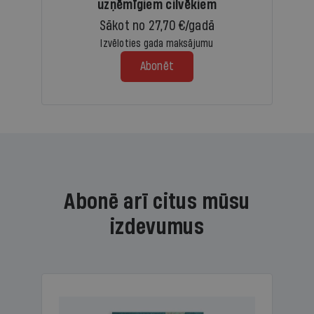
uzņēmīgiem cilvēkiem
Sākot no 27,70 €/gadā
Izvēloties gada maksājumu
Abonēt
Abonē arī citus mūsu
izdevumus