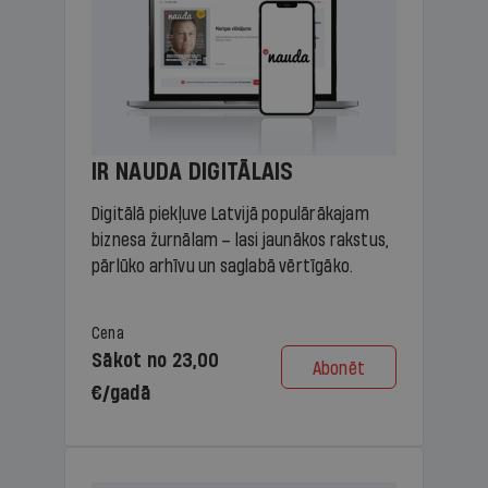
IR NAUDA DIGITĀLAIS
Digitālā piekļuve Latvijā populārākajam
biznesa žurnālam – lasi jaunākos rakstus,
pārlūko arhīvu un saglabā vērtīgāko.
Cena
Sākot no 23,00
Abonēt
€/gadā