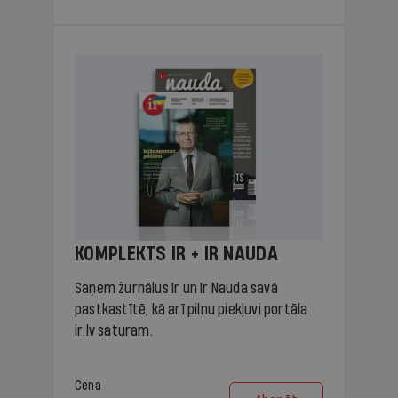
KOMPLEKTS IR + IR NAUDA
Saņem žurnālus Ir un Ir Nauda savā
pastkastītē, kā arī pilnu piekļuvi portāla
ir.lv saturam.
Cena