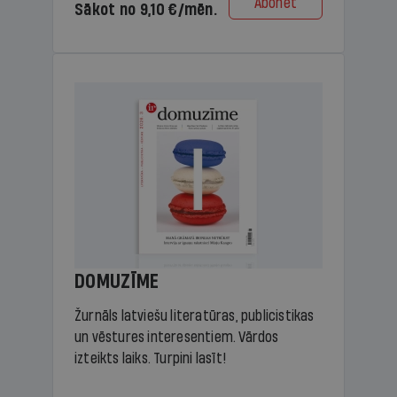
Abonēt
Sākot no 9,10 €/mēn.
DOMUZĪME
Žurnāls latviešu literatūras, publicistikas
un vēstures interesentiem. Vārdos
izteikts laiks. Turpini lasīt!