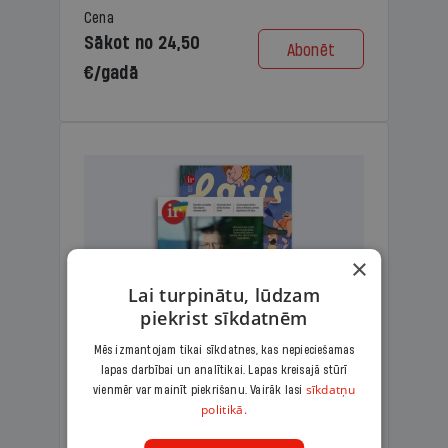
Cena
Sākot no 24,50
Abonēt
€/gadā
×
Lai turpinātu, lūdzam
piekrist sīkdatnēm
Mēs izmantojam tikai sīkdatnes, kas nepieciešamas
lapas darbībai un analītikai. Lapas kreisajā stūrī
KOMPLEKTS IR + LASIS
sīkdatņu
vienmēr var mainīt piekrišanu. Vairāk lasi
politikā.
Ģimenes komplekts – aizraujošs
lasāmžurnāls bērniem un analītiska