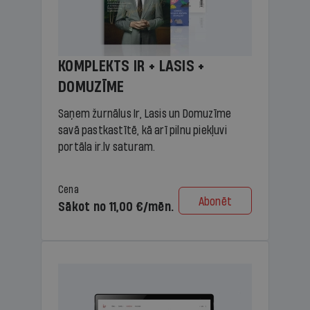
KOMPLEKTS IR + LASIS +
DOMUZĪME
Saņem žurnālus Ir, Lasis un Domuzīme
savā pastkastītē, kā arī pilnu piekļuvi
portāla ir.lv saturam.
Cena
Abonēt
Sākot no 11,00 €/mēn.