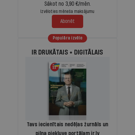
Sākot no 3,90 €/mēn.
Izvēloties mēneša maksājumu
Abonēt
Populāra izvēle
IR DRUKĀTAIS + DIGITĀLAIS
Tavs iecienītais nedēļas žurnāls un
pilna piekļuve portālam ir.lv