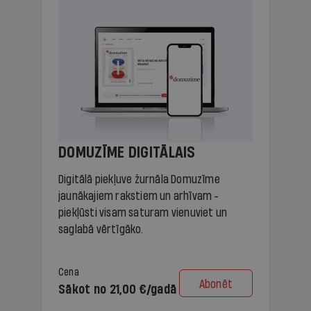
DOMUZĪME DIGITĀLAIS
Digitālā piekļuve žurnāla Domuzīme
jaunākajiem rakstiem un arhīvam -
piekļūsti visam saturam vienuviet un
saglabā vērtīgāko.
Cena
Abonēt
Sākot no 21,00 €/gadā