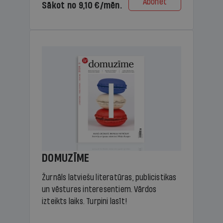
Abonēt
Sākot no 9,10 €/mēn.
DOMUZĪME
Žurnāls latviešu literatūras, publicistikas
un vēstures interesentiem. Vārdos
izteikts laiks. Turpini lasīt!