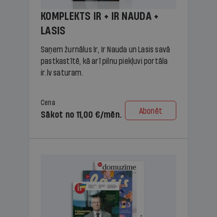
KOMPLEKTS IR + IR NAUDA +
LASIS
Saņem žurnālus Ir, Ir Nauda un Lasis savā
pastkastītē, kā arī pilnu piekļuvi portāla
ir.lv saturam.
Cena
Abonēt
Sākot no 11,00 €/mēn.