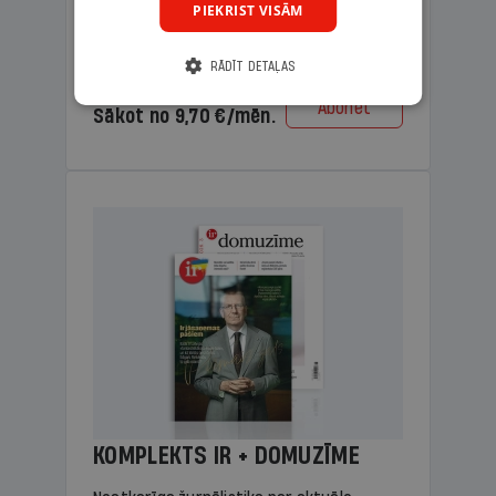
PIEKRIST VISĀM
lasāmviela vecākiem.
RĀDĪT DETAĻAS
Cena
Abonēt
Sākot no 9,70 €/mēn.
KOMPLEKTS IR + DOMUZĪME