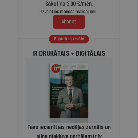
Sākot no 3,90 €/mēn.
Izvēloties mēneša maksājumu
Abonēt
Populāra izvēle
IR DRUKĀTAIS + DIGITĀLAIS
Tavs iecienītais nedēļas žurnāls un
pilna piekļuve portālam ir.lv