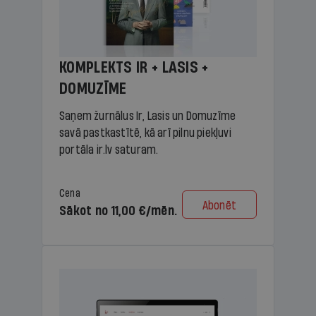
KOMPLEKTS IR + LASIS +
DOMUZĪME
Saņem žurnālus Ir, Lasis un Domuzīme
savā pastkastītē, kā arī pilnu piekļuvi
portāla ir.lv saturam.
Cena
Abonēt
Sākot no 11,00 €/mēn.