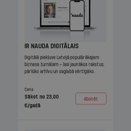
IR NAUDA DIGITĀLAIS
Digitālā piekļuve Latvijā populārākajam
biznesa žurnālam – lasi jaunākos rakstus,
pārlūko arhīvu un saglabā vērtīgāko.
Cena
Sākot no 23,00
Abonēt
€/gadā