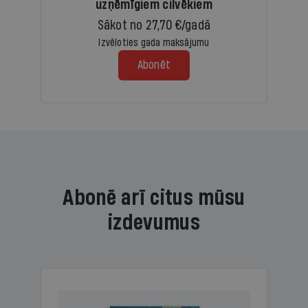
uzņēmīgiem cilvēkiem
Sākot no 27,70 €/gadā
Izvēloties gada maksājumu
Abonēt
Abonē arī citus mūsu
izdevumus