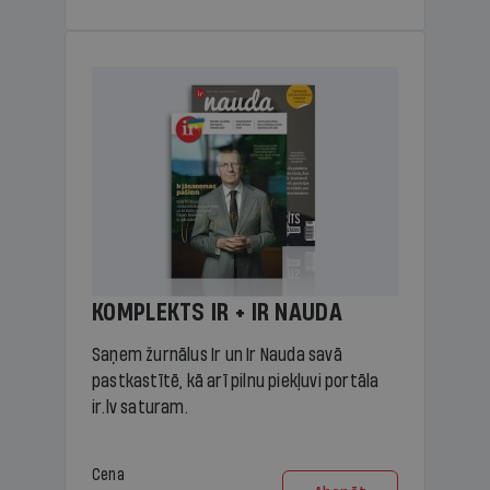
KOMPLEKTS IR + IR NAUDA
Saņem žurnālus Ir un Ir Nauda savā
pastkastītē, kā arī pilnu piekļuvi portāla
ir.lv saturam.
Cena