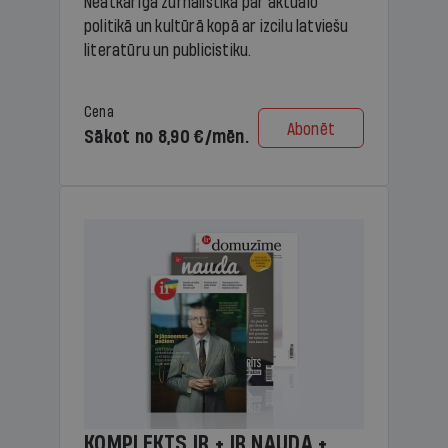
Neatkarīga žurnālistika par aktuālo
politikā un kultūrā kopā ar izcilu latviešu
literatūru un publicistiku.
Cena
Abonēt
Sākot no 8,90 €/mēn.
KOMPLEKTS IR + IR NAUDA +