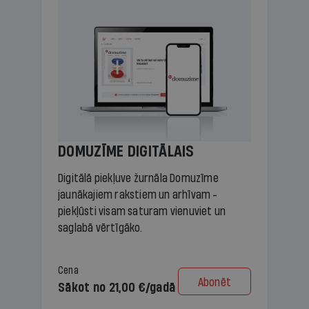
DOMUZĪME DIGITĀLAIS
Digitālā piekļuve žurnāla Domuzīme
jaunākajiem rakstiem un arhīvam -
piekļūsti visam saturam vienuviet un
saglabā vērtīgāko.
Cena
Abonēt
Sākot no 21,00 €/gadā