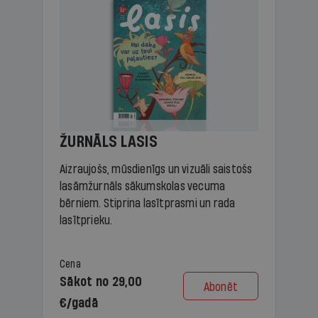
ŽURNĀLS LASIS
Aizraujošs, mūsdienīgs un vizuāli saistošs
lasāmžurnāls sākumskolas vecuma
bērniem. Stiprina lasītprasmi un rada
lasītprieku.
Cena
Sākot no 29,00
Abonēt
€/gadā