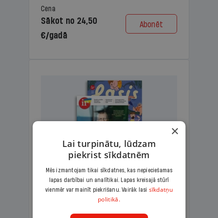
Cena
Sākot no 24,50
Abonēt
€/gadā
×
Lai turpinātu, lūdzam
piekrist sīkdatnēm
Mēs izmantojam tikai sīkdatnes, kas nepieciešamas
lapas darbībai un analītikai. Lapas kreisajā stūrī
KOMPLEKTS IR + LASIS
sīkdatņu
vienmēr var mainīt piekrišanu. Vairāk lasi
politikā.
Ģimenes komplekts – aizraujošs
lasāmžurnāls bērniem un analītiska