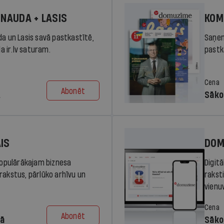
 NAUDA + LASIS
KOM
da un Lasis savā pastkastītē,
Saņem
la ir.lv saturam.
pastka
Cena
Abonēt
.
Sāko
AIS
DOM
 populārākajam biznesa
Digit
rakstus, pārlūko arhīvu un
rakst
vienu
Cena
Abonēt
dā
Sāko