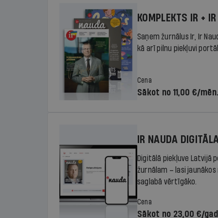
KOMPLEKTS IR + IR
Saņem žurnālus Ir, Ir Nau
kā arī pilnu piekļuvi portā
Cena
Sākot no 11,00 €/mēn
IR NAUDA DIGITĀL
Digitālā piekļuve Latvijā
žurnālam – lasi jaunākos 
saglabā vērtīgāko.
Cena
Sākot no 23,00 €/ga