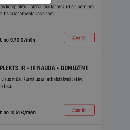
es komplekts – aizraujošs lasāmžurnāls bērniem
alītiska lasāmviela vecākiem.
Abonēt
t no 9,70 €/mēn.
PLEKTS IR + IR NAUDA + DOMUZĪME
 visus mūsu žurnālus un atbalsti kvalitatīvu
istiku.
Abonēt
t no 10,51 €/mēn.