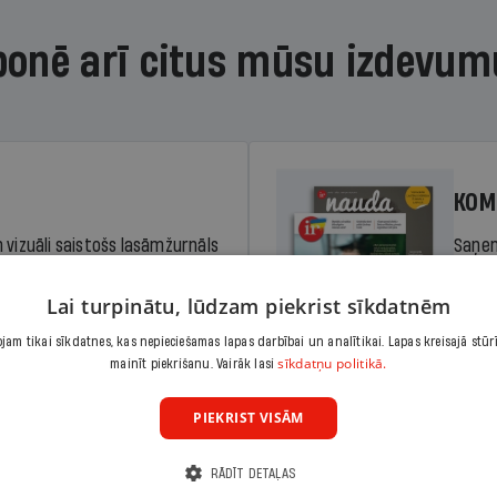
bonē arī citus mūsu izdevum
KOM
 vizuāli saistošs lasāmžurnāls
Saņem
iem. Stiprina lasītprasmi un
pilnu 
Lai turpinātu, lūdzam piekrist sīkdatnēm
am tikai sīkdatnes, kas nepieciešamas lapas darbībai un analītikai. Lapas kreisajā stūr
Cena
sīkdatņu politikā.
Abonēt
mainīt piekrišanu. Vairāk lasi
dā
Sāko
PIEKRIST VISĀM
RĀDĪT DETAĻAS
KOM