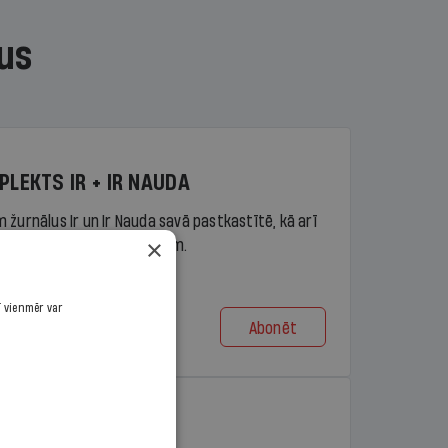
us
PLEKTS IR + IR NAUDA
 žurnālus Ir un Ir Nauda savā pastkastītē, kā arī
×
piekļuvi portāla ir.lv saturam.
ī vienmēr var
Abonēt
t no 9,10 €/mēn.
PLEKTS IR + LASIS