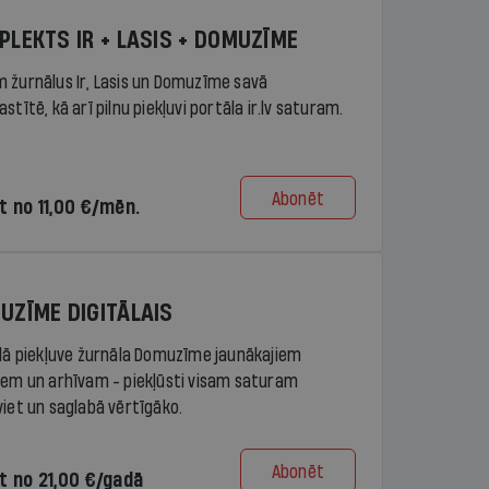
PLEKTS IR + LASIS + DOMUZĪME
 žurnālus Ir, Lasis un Domuzīme savā
stītē, kā arī pilnu piekļuvi portāla ir.lv saturam.
Abonēt
t no 11,00 €/mēn.
UZĪME DIGITĀLAIS
ālā piekļuve žurnāla Domuzīme jaunākajiem
iem un arhīvam - piekļūsti visam saturam
viet un saglabā vērtīgāko.
Abonēt
t no 21,00 €/gadā