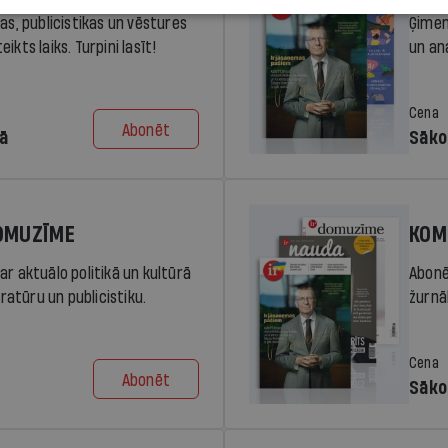
ras, publicistikas un vēstures
Ģimen
ikts laiks. Turpini lasīt!
un an
Cena
Abonēt
dā
Sāko
DOMUZĪME
KOM
ar aktuālo politikā un kultūrā
Abonē
eratūru un publicistiku.
žurnāl
Cena
Abonēt
Sāko