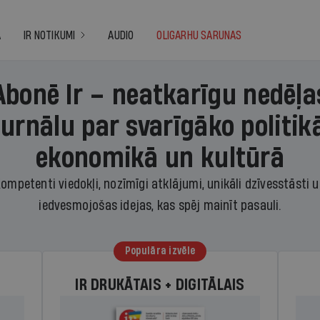
A
IR NOTIKUMI
AUDIO
OLIGARHU SARUNAS
Abonē Ir – neatkarīgu nedēļa
žurnālu par svarīgāko politikā
ekonomikā un kultūrā
ompetenti viedokļi, nozīmīgi atklājumi, unikāli dzīvesstāsti 
iedvesmojošas idejas, kas spēj mainīt pasauli.
Populāra izvēle
IR DRUKĀTAIS + DIGITĀLAIS