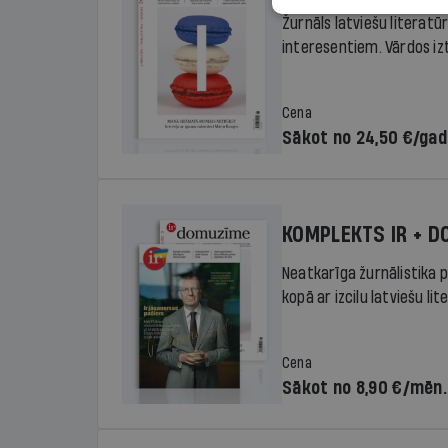
Žurnāls latviešu literatū
interesentiem. Vārdos izte
Cena
Sākot no 24,50 €/ga
KOMPLEKTS IR + 
Neatkarīga žurnālistika p
kopā ar izcilu latviešu lit
Cena
Sākot no 8,90 €/mēn.