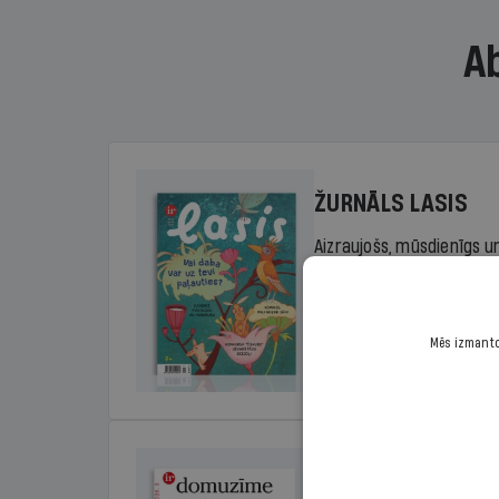
A
ŽURNĀLS LASIS
Aizraujošs, mūsdienīgs un
sākumskolas vecuma bērn
rada lasītprieku.
Mēs izmantoj
Cena
Sākot no 29,00 €/ga
DOMUZĪME