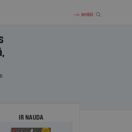
Ienākt
s
,
un
IR NAUDA