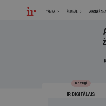
TĒMAS
ŽURNĀLI
ABONĒŠAN
K
Izdevīgi
IR DIGITĀLAIS