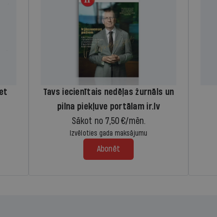
iet
Tavs iecienītais nedēļas žurnāls un
pilna piekļuve portālam ir.lv
Sākot no 7,50 €/mēn.
Izvēloties gada maksājumu
Abonēt