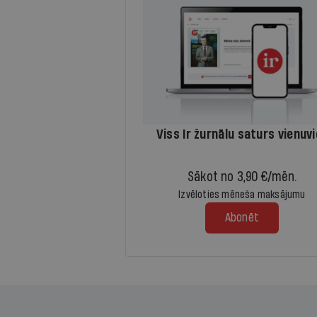
Viss Ir žurnālu saturs vienuv
Sākot no 3,90 €/mēn.
Izvēloties mēneša maksājumu
Abonēt