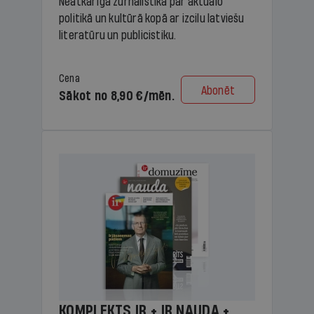
Neatkarīga žurnālistika par aktuālo
politikā un kultūrā kopā ar izcilu latviešu
literatūru un publicistiku.
Cena
Abonēt
Sākot no 8,90 €/mēn.
KOMPLEKTS IR + IR NAUDA +