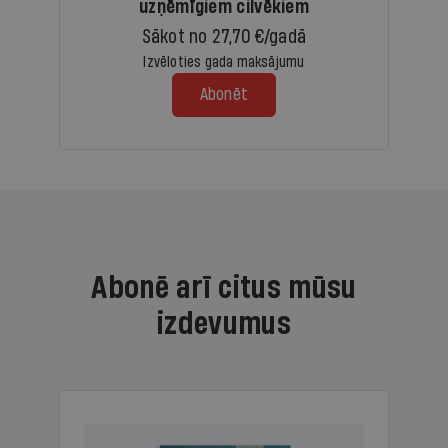
uzņēmīgiem cilvēkiem
Sākot no 27,70 €/gadā
Izvēloties gada maksājumu
Abonēt
Abonē arī citus mūsu
izdevumus