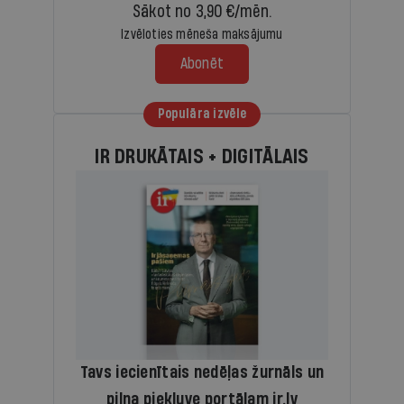
Sākot no 3,90 €/mēn.
Izvēloties mēneša maksājumu
Abonēt
Populāra izvēle
IR DRUKĀTAIS + DIGITĀLAIS
Tavs iecienītais nedēļas žurnāls un
pilna piekļuve portālam ir.lv