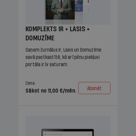
KOMPLEKTS IR + LASIS +
DOMUZĪME
Saņem žurnālus Ir, Lasis un Domuzīme
savā pastkastītē, kā arī pilnu piekļuvi
portāla ir.lv saturam.
Cena
Abonēt
Sākot no 11,00 €/mēn.