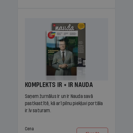
KOMPLEKTS IR + IR NAUDA
Saņem žurnālus Ir un Ir Nauda savā
pastkastītē, kā arī pilnu piekļuvi portāla
ir.lv saturam.
Cena