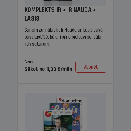
KOMPLEKTS IR + IR NAUDA +
LASIS
Saņem žurnālus Ir, Ir Nauda un Lasis savā
pastkastītē, kā arī pilnu piekļuvi portāla
ir.lv saturam.
Cena
Abonēt
Sākot no 11,00 €/mēn.