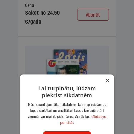
Cena
Sākot no 24,50
Abonēt
€/gadā
×
Lai turpinātu, lūdzam
piekrist sīkdatnēm
Mēs izmantojam tikai sīkdatnes, kas nepieciešamas
lapas darbībai un analītikai. Lapas kreisajā stūrī
KOMPLEKTS IR + LASIS
sīkdatņu
vienmēr var mainīt piekrišanu. Vairāk lasi
politikā.
Ģimenes komplekts – aizraujošs
lasāmžurnāls bērniem un analītiska