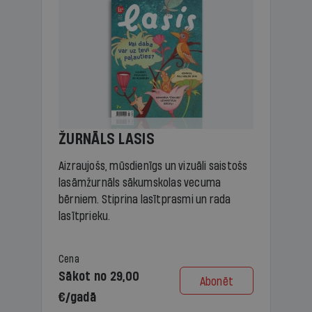
ŽURNĀLS LASIS
Aizraujošs, mūsdienīgs un vizuāli saistošs
lasāmžurnāls sākumskolas vecuma
bērniem. Stiprina lasītprasmi un rada
lasītprieku.
Cena
Sākot no 29,00
Abonēt
€/gadā