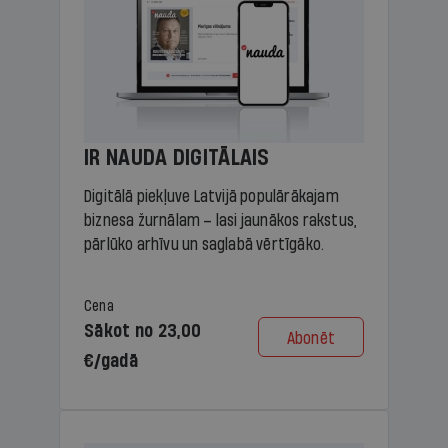
IR NAUDA DIGITĀLAIS
Digitālā piekļuve Latvijā populārākajam
biznesa žurnālam – lasi jaunākos rakstus,
pārlūko arhīvu un saglabā vērtīgāko.
Cena
Sākot no 23,00
Abonēt
€/gadā