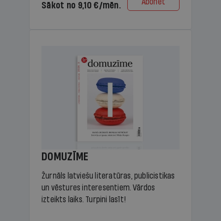
Abonēt
Sākot no 9,10 €/mēn.
DOMUZĪME
Žurnāls latviešu literatūras, publicistikas
un vēstures interesentiem. Vārdos
izteikts laiks. Turpini lasīt!