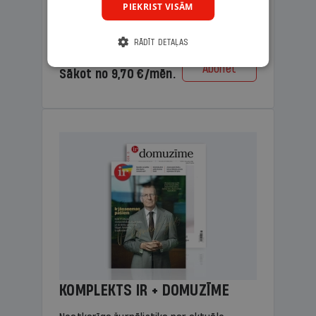
PIEKRIST VISĀM
lasāmviela vecākiem.
RĀDĪT DETAĻAS
Cena
Abonēt
Sākot no 9,70 €/mēn.
KOMPLEKTS IR + DOMUZĪME