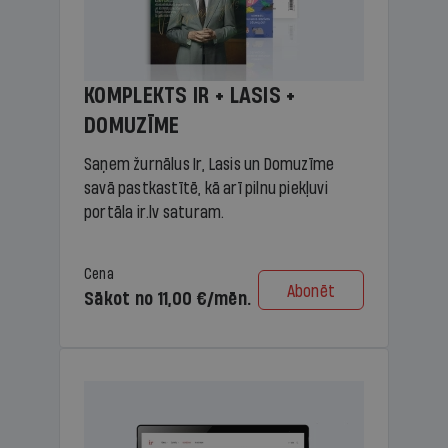
KOMPLEKTS IR + LASIS +
DOMUZĪME
Saņem žurnālus Ir, Lasis un Domuzīme
savā pastkastītē, kā arī pilnu piekļuvi
portāla ir.lv saturam.
Cena
Abonēt
Sākot no 11,00 €/mēn.