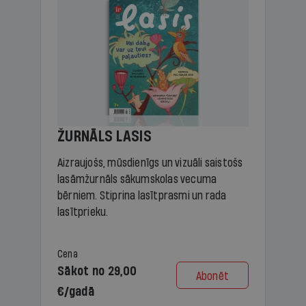
ŽURNĀLS LASIS
Aizraujošs, mūsdienīgs un vizuāli saistošs
lasāmžurnāls sākumskolas vecuma
bērniem. Stiprina lasītprasmi un rada
lasītprieku.
Cena
Sākot no 29,00
Abonēt
€/gadā