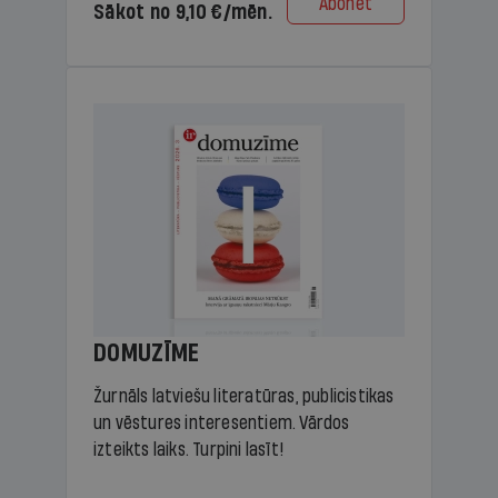
Abonēt
Sākot no 9,10 €/mēn.
DOMUZĪME
Žurnāls latviešu literatūras, publicistikas
un vēstures interesentiem. Vārdos
izteikts laiks. Turpini lasīt!