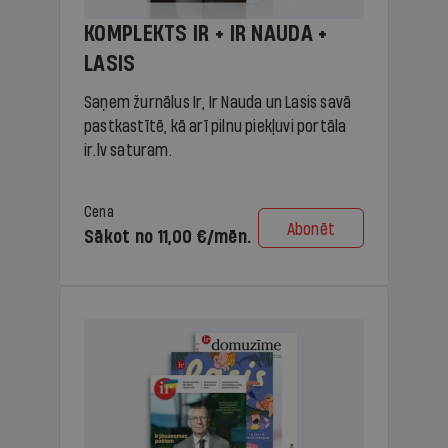
KOMPLEKTS IR + IR NAUDA +
LASIS
Saņem žurnālus Ir, Ir Nauda un Lasis savā
pastkastītē, kā arī pilnu piekļuvi portāla
ir.lv saturam.
Cena
Abonēt
Sākot no 11,00 €/mēn.