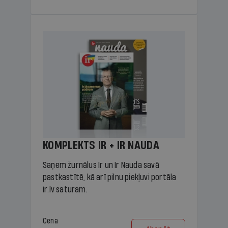
KOMPLEKTS IR + IR NAUDA
Saņem žurnālus Ir un Ir Nauda savā
pastkastītē, kā arī pilnu piekļuvi portāla
ir.lv saturam.
Cena