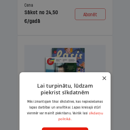
Cena
Sākot no 24,50
Abonēt
€/gadā
×
Lai turpinātu, lūdzam
piekrist sīkdatnēm
Mēs izmantojam tikai sīkdatnes, kas nepieciešamas
lapas darbībai un analītikai. Lapas kreisajā stūrī
KOMPLEKTS IR + LASIS
sīkdatņu
vienmēr var mainīt piekrišanu. Vairāk lasi
politikā.
Ģimenes komplekts – aizraujošs
lasāmžurnāls bērniem un analītiska