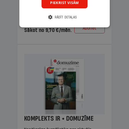
PIEKRIST VISĀM
lasāmviela vecākiem.
RĀDĪT DETAĻAS
Cena
Abonēt
Sākot no 9,70 €/mēn.
KOMPLEKTS IR + DOMUZĪME