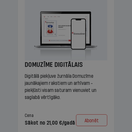
DOMUZĪME DIGITĀLAIS
Digitālā piekļuve žurnāla Domuzīme
jaunākajiem rakstiem un arhīvam -
piekļūsti visam saturam vienuviet un
saglabā vērtīgāko.
Cena
Abonēt
Sākot no 21,00 €/gadā