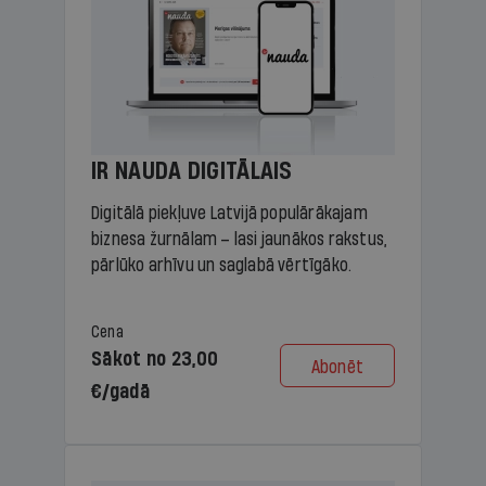
IR NAUDA DIGITĀLAIS
Digitālā piekļuve Latvijā populārākajam
biznesa žurnālam – lasi jaunākos rakstus,
pārlūko arhīvu un saglabā vērtīgāko.
Cena
Sākot no 23,00
Abonēt
€/gadā