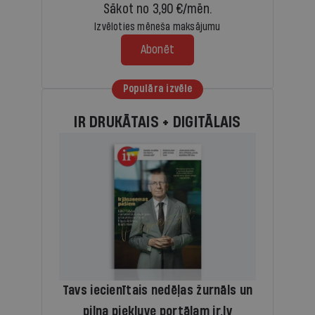
Sākot no 3,90 €/mēn.
Izvēloties mēneša maksājumu
Abonēt
Populāra izvēle
IR DRUKĀTAIS + DIGITĀLAIS
Tavs iecienītais nedēļas žurnāls un
pilna piekļuve portālam ir.lv