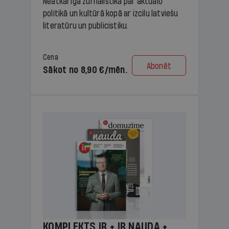
Neatkarīga žurnālistika par aktuālo
politikā un kultūrā kopā ar izcilu latviešu
literatūru un publicistiku.
Cena
Abonēt
Sākot no 8,90 €/mēn.
KOMPLEKTS IR + IR NAUDA +