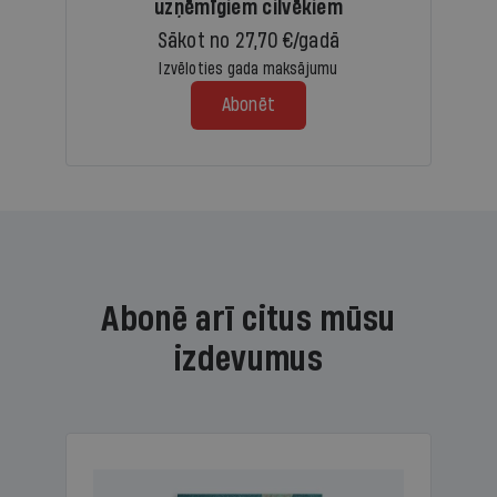
uzņēmīgiem cilvēkiem
Sākot no 27,70 €/gadā
Izvēloties gada maksājumu
Abonēt
Abonē arī citus mūsu
izdevumus